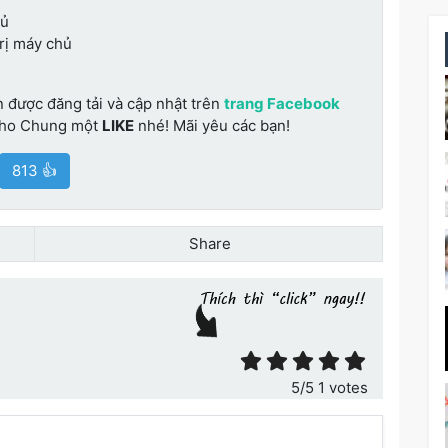
hủ
trị máy chủ
n được đăng tải và cập nhật trên
trang Facebook
cho Chung một
LIKE
nhé! Mãi yêu các bạn!
813 👍
Share
ết
5
/5
1
votes