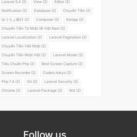
Laravel 5.4 (2)
View (2)
Editor (2)
Notification (2)
Database (2)
Chuyển Tiền (2)
ゆうちょ銀行 (2)
Composer (2)
Xampp (2)
Chuyển Tiền Từ Nhật Về Việt Nam (2)
Laravel Localization (2)
Laravel Pagination (2)
Chuyển Tiền Việt Nhật (2)
Chuyển Tiền Nhật Việt (2)
Laravel Model (2)
Tiêu Chuẩn Php (2)
Best Screen Capture (2)
Screen Recorder (2)
Coders.tokyo (2)
Php 7.4 (2)
Git (2)
Laravel Security (2)
Chrome (2)
Laravel Package (2)
Wsl (2)
Windows Subsystem For Linux (2)
Laravel 8 (2)
It Passport (2)
It パスポート (2)
Flashvps Panel (2)
Hớt Tóc (1)
Meros (1)
Luyện Nghe Tiếng Nhật (1)
Follow us
Luyện Nói Tiếng Nhật (1)
Shadowing (1)