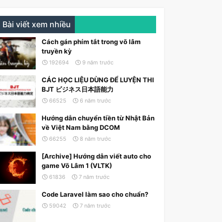
Bài viết xem nhiều
Cách gán phím tắt trong võ lâm
truyền kỳ
192694
9 năm trước
CÁC HỌC LIỆU DÙNG ĐỂ LUYỆN THI
BJT ビジネス日本語能力
66525
6 năm trước
Hướng dẫn chuyển tiền từ Nhật Bản
về Việt Nam bằng DCOM
66255
8 năm trước
[Archive] Hướng dẫn viết auto cho
game Võ Lâm 1 (VLTK)
61836
7 năm trước
Code Laravel làm sao cho chuẩn?
59042
7 năm trước