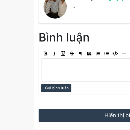
...
Bình luận
―
Gửi bình luận
Hiển thị 