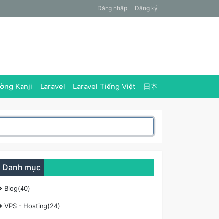
Đăng nhập
Đăng ký
ờng Kanji
Laravel
Laravel Tiếng Việt
日本
Danh mục
Blog(40)
VPS - Hosting(24)