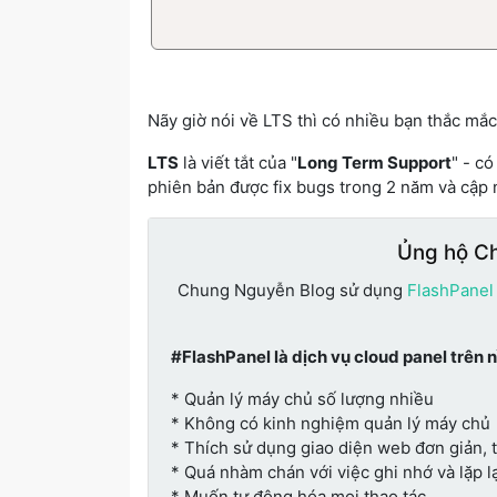
Nãy giờ nói về LTS thì có nhiều bạn thắc mắc 
LTS
là viết tắt của "
Long Term Support
" - có
phiên bản được fix bugs trong 2 năm và cập 
Ủng hộ C
Chung Nguyễn Blog sử dụng
FlashPanel
#FlashPanel là dịch vụ cloud panel trên 
* Quản lý máy chủ số lượng nhiều
* Không có kinh nghiệm quản lý máy chủ
* Thích sử dụng giao diện web đơn giản, 
* Quá nhàm chán với việc ghi nhớ và lặp lạ
* Muốn tự động hóa mọi thao tác