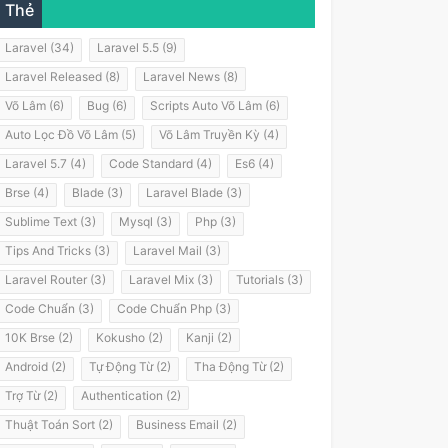
Thẻ
Laravel (34)
Laravel 5.5 (9)
Laravel Released (8)
Laravel News (8)
Võ Lâm (6)
Bug (6)
Scripts Auto Võ Lâm (6)
Auto Lọc Đồ Võ Lâm (5)
Võ Lâm Truyền Kỳ (4)
Laravel 5.7 (4)
Code Standard (4)
Es6 (4)
Brse (4)
Blade (3)
Laravel Blade (3)
Sublime Text (3)
Mysql (3)
Php (3)
Tips And Tricks (3)
Laravel Mail (3)
Laravel Router (3)
Laravel Mix (3)
Tutorials (3)
Code Chuẩn (3)
Code Chuẩn Php (3)
10K Brse (2)
Kokusho (2)
Kanji (2)
Android (2)
Tự Động Từ (2)
Tha Động Từ (2)
Trợ Từ (2)
Authentication (2)
Thuật Toán Sort (2)
Business Email (2)