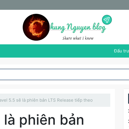
Đấu trư
avel 5.5 sẽ là phiên bản LTS Release tiếp theo
ẽ là phiên bản