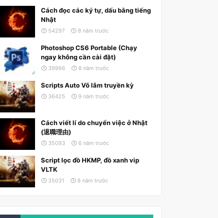
Cách đọc các ký tự, dấu bằng tiếng
Nhật
54297
8 năm trước
Photoshop CS6 Portable (Chạy
ngay không cần cài đặt)
39966
8 năm trước
Scripts Auto Võ lâm truyền kỳ
36425
9 năm trước
Cách viết lí do chuyển việc ở Nhật
(退職理由)
35093
6 năm trước
Script lọc đồ HKMP, đồ xanh vip
VLTK
35031
8 năm trước