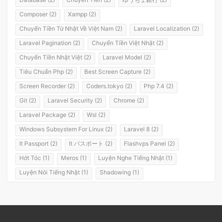
Composer (2)
Xampp (2)
Chuyển Tiền Từ Nhật Về Việt Nam (2)
Laravel Localization (2)
Laravel Pagination (2)
Chuyển Tiền Việt Nhật (2)
Chuyển Tiền Nhật Việt (2)
Laravel Model (2)
Tiêu Chuẩn Php (2)
Best Screen Capture (2)
Screen Recorder (2)
Coders.tokyo (2)
Php 7.4 (2)
Git (2)
Laravel Security (2)
Chrome (2)
Laravel Package (2)
Wsl (2)
Windows Subsystem For Linux (2)
Laravel 8 (2)
It Passport (2)
It パスポート (2)
Flashvps Panel (2)
Hớt Tóc (1)
Meros (1)
Luyện Nghe Tiếng Nhật (1)
Luyện Nói Tiếng Nhật (1)
Shadowing (1)
Shadowing Japanese (1)
Katakana (1)
Giáo Trình (1)
Party (1)
Yotsuya (1)
Okonomiyaki (1)
Yakisoba (1)
Lol (1)
Nhật Ký (1)
Kanji Study (1)
Đồ Dùng (1)