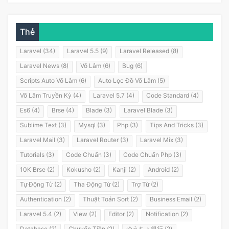
Thẻ
Laravel (34)
Laravel 5.5 (9)
Laravel Released (8)
Laravel News (8)
Võ Lâm (6)
Bug (6)
Scripts Auto Võ Lâm (6)
Auto Lọc Đồ Võ Lâm (5)
Võ Lâm Truyền Kỳ (4)
Laravel 5.7 (4)
Code Standard (4)
Es6 (4)
Brse (4)
Blade (3)
Laravel Blade (3)
Sublime Text (3)
Mysql (3)
Php (3)
Tips And Tricks (3)
Laravel Mail (3)
Laravel Router (3)
Laravel Mix (3)
Tutorials (3)
Code Chuẩn (3)
Code Chuẩn Php (3)
10K Brse (2)
Kokusho (2)
Kanji (2)
Android (2)
Tự Động Từ (2)
Tha Động Từ (2)
Trợ Từ (2)
Authentication (2)
Thuật Toán Sort (2)
Business Email (2)
Laravel 5.4 (2)
View (2)
Editor (2)
Notification (2)
Database (2)
Chuyển Tiền (2)
ゆうちょ銀行 (2)