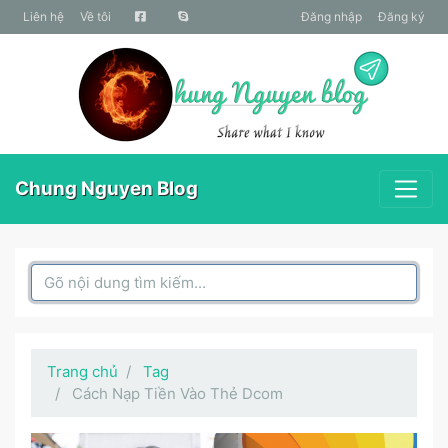
liên hệ
Về tôi
Đăng nhập
Đăng ký
Chung Nguyen Blog
Search Box
Trang chủ
Tag
Cách Nạp Tiền Vào Thẻ Dcom