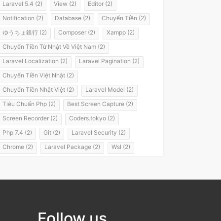
Laravel 5.4 (2)
View (2)
Editor (2)
Notification (2)
Database (2)
Chuyển Tiền (2)
ゆうちょ銀行 (2)
Composer (2)
Xampp (2)
Chuyển Tiền Từ Nhật Về Việt Nam (2)
Laravel Localization (2)
Laravel Pagination (2)
Chuyển Tiền Việt Nhật (2)
Chuyển Tiền Nhật Việt (2)
Laravel Model (2)
Tiêu Chuẩn Php (2)
Best Screen Capture (2)
Screen Recorder (2)
Coders.tokyo (2)
Php 7.4 (2)
Git (2)
Laravel Security (2)
Chrome (2)
Laravel Package (2)
Wsl (2)
Windows Subsystem For Linux (2)
Laravel 8 (2)
It Passport (2)
It パスポート (2)
Flashvps Panel (2)
Hớt Tóc (1)
Meros (1)
Luyện Nghe Tiếng Nhật (1)
Follow us
Luyện Nói Tiếng Nhật (1)
Shadowing (1)