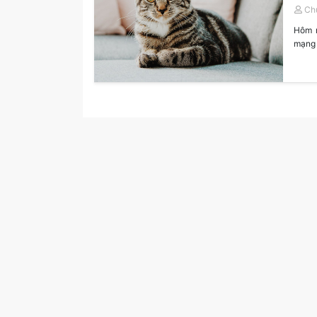
Ch
Hôm n
mạng 