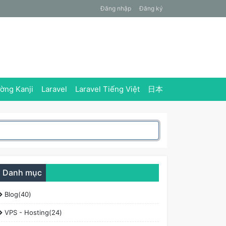
Đăng nhập
Đăng ký
ờng Kanji
Laravel
Laravel Tiếng Việt
日本
Danh mục
Blog(40)
VPS - Hosting(24)