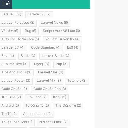
Thẻ
Laravel (34)
Laravel 5.5 (9)
Laravel Released (8)
Laravel News (8)
Võ Lâm (6)
Bug (6)
Scripts Auto Võ Lâm (6)
Auto Lọc Đồ Võ Lâm (5)
Võ Lâm Truyền Kỳ (4)
Laravel 5.7 (4)
Code Standard (4)
Es6 (4)
Brse (4)
Blade (3)
Laravel Blade (3)
Sublime Text (3)
Mysql (3)
Php (3)
Tips And Tricks (3)
Laravel Mail (3)
Laravel Router (3)
Laravel Mix (3)
Tutorials (3)
Code Chuẩn (3)
Code Chuẩn Php (3)
10K Brse (2)
Kokusho (2)
Kanji (2)
Android (2)
Tự Động Từ (2)
Tha Động Từ (2)
Trợ Từ (2)
Authentication (2)
Thuật Toán Sort (2)
Business Email (2)