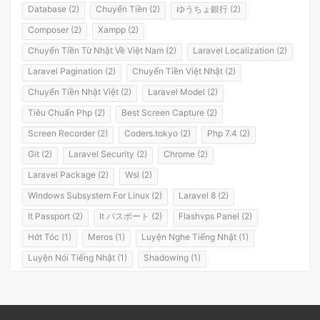
Database (2)
Chuyển Tiền (2)
ゆうちょ銀行 (2)
Composer (2)
Xampp (2)
Chuyển Tiền Từ Nhật Về Việt Nam (2)
Laravel Localization (2)
Laravel Pagination (2)
Chuyển Tiền Việt Nhật (2)
Chuyển Tiền Nhật Việt (2)
Laravel Model (2)
Tiêu Chuẩn Php (2)
Best Screen Capture (2)
Screen Recorder (2)
Coders.tokyo (2)
Php 7.4 (2)
Git (2)
Laravel Security (2)
Chrome (2)
Laravel Package (2)
Wsl (2)
Windows Subsystem For Linux (2)
Laravel 8 (2)
It Passport (2)
It パスポート (2)
Flashvps Panel (2)
Hớt Tóc (1)
Meros (1)
Luyện Nghe Tiếng Nhật (1)
Luyện Nói Tiếng Nhật (1)
Shadowing (1)
Shadowing Japanese (1)
Katakana (1)
Giáo Trình (1)
Party (1)
Yotsuya (1)
Okonomiyaki (1)
Yakisoba (1)
Lol (1)
Nhật Ký (1)
Kanji Study (1)
Đồ Dùng (1)