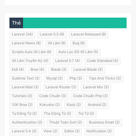
Thẻ
Laravel (34)
Laravel 5.5 (9)
Laravel Released (8)
Laravel News (8)
Võ Lâm (6)
Bug (6)
Scripts Auto Võ Lâm (6)
Auto Lọc Đồ Võ Lâm (5)
Võ Lâm Truyền Kỳ (4)
Laravel 5.7 (4)
Code Standard (4)
Es6 (4)
Brse (4)
Blade (3)
Laravel Blade (3)
Sublime Text (3)
Mysql (3)
Php (3)
Tips And Tricks (3)
Laravel Mail (3)
Laravel Router (3)
Laravel Mix (3)
Tutorials (3)
Code Chuẩn (3)
Code Chuẩn Php (3)
10K Brse (2)
Kokusho (2)
Kanji (2)
Android (2)
Tự Động Từ (2)
Tha Động Từ (2)
Trợ Từ (2)
Authentication (2)
Thuật Toán Sort (2)
Business Email (2)
Laravel 5.4 (2)
View (2)
Editor (2)
Notification (2)