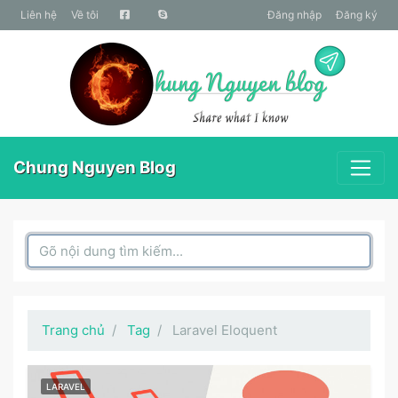
liên hệ
Về tôi
Đăng nhập
Đăng ký
Chung Nguyen Blog
Search Box
Trang chủ
Tag
Laravel Eloquent
LARAVEL