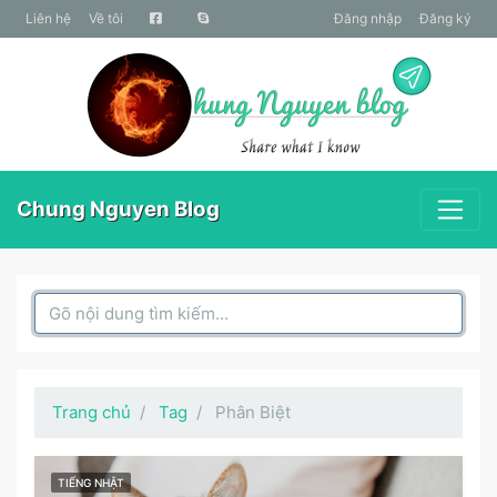
liên hệ
Về tôi
Đăng nhập
Đăng ký
Chung Nguyen Blog
Search Box
Trang chủ
Tag
Phân Biệt
TIẾNG NHẬT