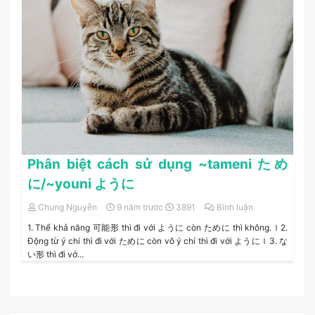
Phân biệt cách sử dụng ~tameni ため
に/~youni ように
Chung Nguyễn
9 năm trước
3891
Bình luận
1. Thể khả năng 可能形 thì đi với ように còn ために thì không.ｌ2.
Động từ ý chí thì đi với ために còn vô ý chí thì đi với ようにｌ3. な
い形 thì đi vớ...