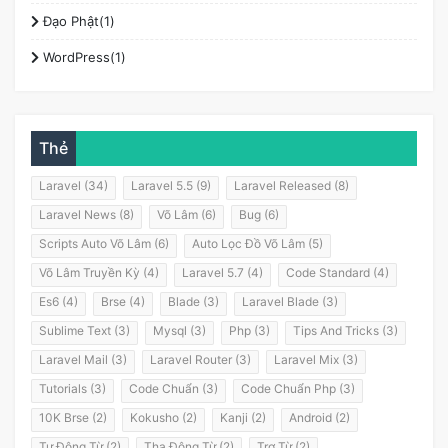
Đạo Phật(1)
WordPress(1)
Thẻ
Laravel (34)
Laravel 5.5 (9)
Laravel Released (8)
Laravel News (8)
Võ Lâm (6)
Bug (6)
Scripts Auto Võ Lâm (6)
Auto Lọc Đồ Võ Lâm (5)
Võ Lâm Truyền Kỳ (4)
Laravel 5.7 (4)
Code Standard (4)
Es6 (4)
Brse (4)
Blade (3)
Laravel Blade (3)
Sublime Text (3)
Mysql (3)
Php (3)
Tips And Tricks (3)
Laravel Mail (3)
Laravel Router (3)
Laravel Mix (3)
Tutorials (3)
Code Chuẩn (3)
Code Chuẩn Php (3)
10K Brse (2)
Kokusho (2)
Kanji (2)
Android (2)
Tự Động Từ (2)
Tha Động Từ (2)
Trợ Từ (2)