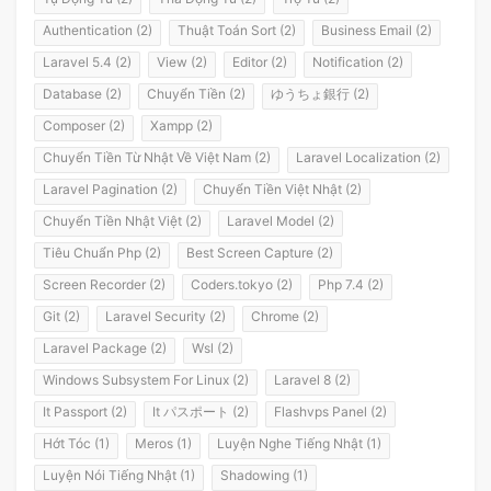
Authentication (2)
Thuật Toán Sort (2)
Business Email (2)
Laravel 5.4 (2)
View (2)
Editor (2)
Notification (2)
Database (2)
Chuyển Tiền (2)
ゆうちょ銀行 (2)
Composer (2)
Xampp (2)
Chuyển Tiền Từ Nhật Về Việt Nam (2)
Laravel Localization (2)
Laravel Pagination (2)
Chuyển Tiền Việt Nhật (2)
Chuyển Tiền Nhật Việt (2)
Laravel Model (2)
Tiêu Chuẩn Php (2)
Best Screen Capture (2)
Screen Recorder (2)
Coders.tokyo (2)
Php 7.4 (2)
Git (2)
Laravel Security (2)
Chrome (2)
Laravel Package (2)
Wsl (2)
Windows Subsystem For Linux (2)
Laravel 8 (2)
It Passport (2)
It パスポート (2)
Flashvps Panel (2)
Hớt Tóc (1)
Meros (1)
Luyện Nghe Tiếng Nhật (1)
Luyện Nói Tiếng Nhật (1)
Shadowing (1)