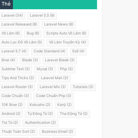
Thẻ
Laravel (34)
Laravel 5.5 (9)
Laravel Released (8)
Laravel News (8)
Võ Lâm (6)
Bug (6)
Scripts Auto Võ Lâm (6)
Auto Lọc Đồ Võ Lâm (5)
Võ Lâm Truyền Kỳ (4)
Laravel 5.7 (4)
Code Standard (4)
Es6 (4)
Brse (4)
Blade (3)
Laravel Blade (3)
Sublime Text (3)
Mysql (3)
Php (3)
Tips And Tricks (3)
Laravel Mail (3)
Laravel Router (3)
Laravel Mix (3)
Tutorials (3)
Code Chuẩn (3)
Code Chuẩn Php (3)
10K Brse (2)
Kokusho (2)
Kanji (2)
Android (2)
Tự Động Từ (2)
Tha Động Từ (2)
Trợ Từ (2)
Authentication (2)
Thuật Toán Sort (2)
Business Email (2)