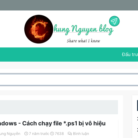
Đấu trư
dows - Cách chạy file *.ps1 bị vô hiệu
ung Nguyễn
7 năm trước
7638
Bình luận