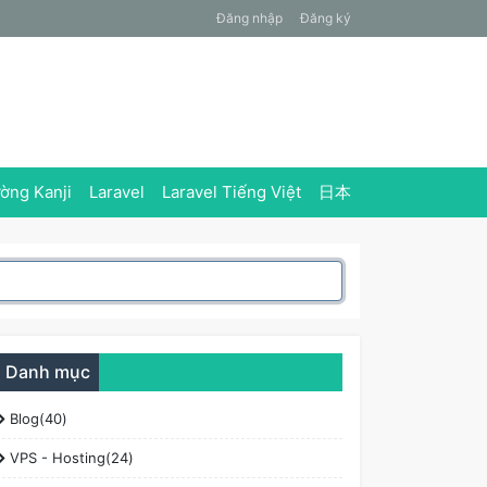
Đăng nhập
Đăng ký
ờng Kanji
Laravel
Laravel Tiếng Việt
日本
Danh mục
Blog(40)
VPS - Hosting(24)