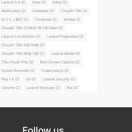
Laravel 5.4 (2)
View (2)
Editor (2)
Notification (2)
Database (2)
Chuyển Tiền (2)
ゆうちょ銀行 (2)
Composer (2)
Xampp (2)
Chuyển Tiền Từ Nhật Về Việt Nam (2)
Laravel Localization (2)
Laravel Pagination (2)
Chuyển Tiền Việt Nhật (2)
Chuyển Tiền Nhật Việt (2)
Laravel Model (2)
Tiêu Chuẩn Php (2)
Best Screen Capture (2)
Screen Recorder (2)
Coders.tokyo (2)
Php 7.4 (2)
Git (2)
Laravel Security (2)
Chrome (2)
Laravel Package (2)
Wsl (2)
Windows Subsystem For Linux (2)
Laravel 8 (2)
It Passport (2)
It パスポート (2)
Flashvps Panel (2)
Hớt Tóc (1)
Meros (1)
Luyện Nghe Tiếng Nhật (1)
Follow us
Luyện Nói Tiếng Nhật (1)
Shadowing (1)