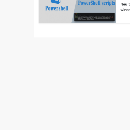
Nếu t
windo