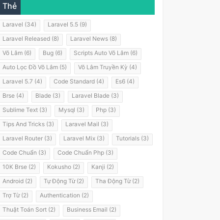
Thẻ
Laravel (34)
Laravel 5.5 (9)
Laravel Released (8)
Laravel News (8)
Võ Lâm (6)
Bug (6)
Scripts Auto Võ Lâm (6)
Auto Lọc Đồ Võ Lâm (5)
Võ Lâm Truyền Kỳ (4)
Laravel 5.7 (4)
Code Standard (4)
Es6 (4)
Brse (4)
Blade (3)
Laravel Blade (3)
Sublime Text (3)
Mysql (3)
Php (3)
Tips And Tricks (3)
Laravel Mail (3)
Laravel Router (3)
Laravel Mix (3)
Tutorials (3)
Code Chuẩn (3)
Code Chuẩn Php (3)
10K Brse (2)
Kokusho (2)
Kanji (2)
Android (2)
Tự Động Từ (2)
Tha Động Từ (2)
Trợ Từ (2)
Authentication (2)
Thuật Toán Sort (2)
Business Email (2)