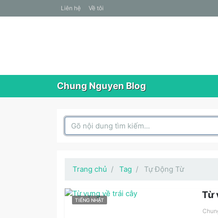
liên hệ
Về tôi
Chung Nguyen Blog
Search Box
Trang chủ
Tag
Tự Động Từ
Từ 
TIẾNG NHẬT
Chun