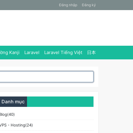
Đăng nhập
Đăng ký
ờng Kanji
Laravel
Laravel Tiếng Việt
日本
Danh mục
Blog(40)
VPS - Hosting(24)