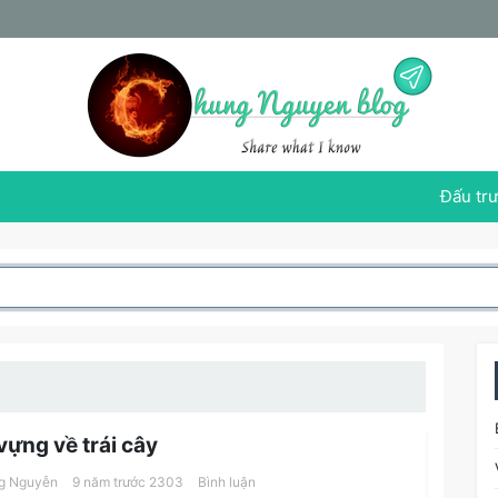
Đấu trư
vựng về trái cây
g Nguyễn
9 năm trước
2303
Bình luận