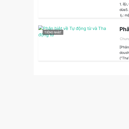
1. 苺
dừa5
も: mậ.
Phâ
TIẾNG NHẬT
Chun
[Phâ
doush
("Tha"