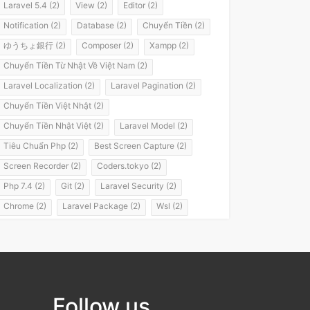
Laravel 5.4 (2)
View (2)
Editor (2)
Notification (2)
Database (2)
Chuyển Tiền (2)
ゆうちょ銀行 (2)
Composer (2)
Xampp (2)
Chuyển Tiền Từ Nhật Về Việt Nam (2)
Laravel Localization (2)
Laravel Pagination (2)
Chuyển Tiền Việt Nhật (2)
Chuyển Tiền Nhật Việt (2)
Laravel Model (2)
Tiêu Chuẩn Php (2)
Best Screen Capture (2)
Screen Recorder (2)
Coders.tokyo (2)
Php 7.4 (2)
Git (2)
Laravel Security (2)
Chrome (2)
Laravel Package (2)
Wsl (2)
Windows Subsystem For Linux (2)
Laravel 8 (2)
It Passport (2)
It パスポート (2)
Flashvps Panel (2)
Hớt Tóc (1)
Meros (1)
Luyện Nghe Tiếng Nhật (1)
Follow us
Luyện Nói Tiếng Nhật (1)
Shadowing (1)