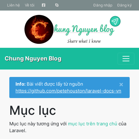
liên hệ
Về tôi
Đăng nhập
Đăng ký
Chung Nguyen Blog
×
Info:
Bài viết được lấy từ nguồn
https://github.com/petehouston/laravel-docs-vn
Mục lục
Mục lục này tương ứng với
mục lục trên trang chủ
của
Laravel.