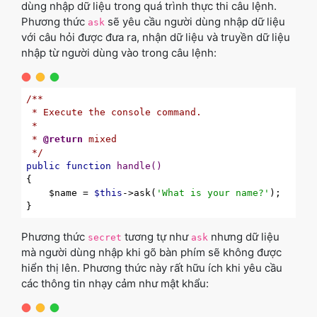
dùng nhập dữ liệu trong quá trình thực thi câu lệnh.
Phương thức
sẽ yêu cầu người dùng nhập dữ liệu
ask
với câu hỏi được đưa ra, nhận dữ liệu và truyền dữ liệu
nhập từ người dùng vào trong câu lệnh:
/**

 * Execute the console command.

 *

 * 
@return
 mixed

 */
public
function
handle
()
{

    $name = 
$this
->ask(
'What is your name?'
);

Phương thức
tương tự như
nhưng dữ liệu
secret
ask
mà người dùng nhập khi gõ bàn phím sẽ không được
hiển thị lên. Phương thức này rất hữu ích khi yêu cầu
các thông tin nhạy cảm như mật khẩu: