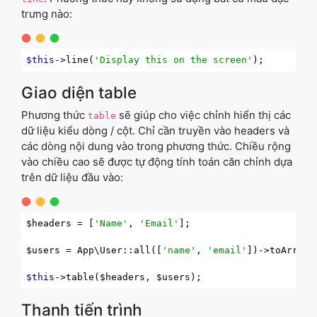
trưng nào:
$this
->line(
'Display this on the screen'
Giao diện table
Phương thức
sẽ giúp cho việc chỉnh hiển thị các
table
dữ liệu kiểu dòng / cột. Chỉ cần truyền vào headers và
các dòng nội dung vào trong phương thức. Chiều rộng
vào chiều cao sẽ được tự động tính toán căn chỉnh dựa
trên dữ liệu đầu vào:
$headers = [
'Name'
, 
'Email'
];

$users = App\User::all([
'name'
, 
'email'
])->toArray()
$this
Thanh tiến trình