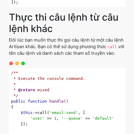
Thực thi câu lệnh từ câu
lệnh khác
Đôi lúc bạn muốn thực thi gọi câu lệnh từ một câu lệnh
Artisan khác. Bạn có thể sử dụng phương thức
với
call
tên câu lệnh và danh sách các tham số truyền vào:
/**

 * Execute the console command.

 *

 * 
@return
 mixed

 */
public
function
handle
()
{

$this
->call(
'email:send'
, [

'user'
 => 
1
, 
'--queue'
 => 
'default'
    ]);
