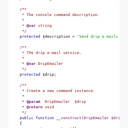
/**

     * The console command description.

     *

     * 
@var
 string

     */
protected
 $description = 
'Send drip e-mails to 
/**

     * The drip e-mail service.

     *

     * 
@var
 DripEmailer

     */
protected
 $drip;

/**

     * Create a new command instance.

     *

     * 
@param
  DripEmailer  $drip

     * 
@return
 void

     */
public
function
__construct
(DripEmailer $drip)
{
