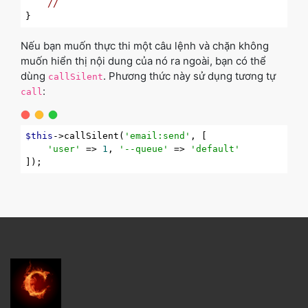
//
Nếu bạn muốn thực thi một câu lệnh và chặn không
muốn hiển thị nội dung của nó ra ngoài, bạn có thể
dùng
. Phương thức này sử dụng tương tự
callSilent
:
call
$this
->callSilent(
'email:send'
, [

'user'
 => 
1
, 
'--queue'
 => 
'default'