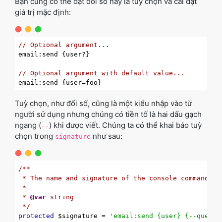
Bạn cũng có thể đặt đối số này là tuỳ chọn và cài đặt
giá trị mặc định:
// Optional argument...
email:send {user?}

// Optional argument with default value...
Tuỳ chọn, như đối số, cũng là một kiểu nhập vào từ
người sử dụng nhưng chúng có tiền tố là hai dấu gạch
ngang (
) khi được viết. Chúng ta có thể khai báo tuỳ
--
chọn trong
như sau:
signature
/**

 * The name and signature of the console command.

 *

 * 
@var
 string

 */
protected
 $signature = 
'email:send {user} {--queue}