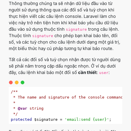
Thông thường chúng ta sẽ nhận dữ liệu đầu vào từ
người sử dụng thông qua các đối số và tuỳ chọn khi
thực hiện viết các câu lệnh console. Laravel làm cho
việc này trở nên tiện hơn khi khai báo yêu cầu dữ liệu
đầu vào sử dụng thuộc tính
trong câu lệnh.
signature
Thuộc tính
cho phép bạn khai báo tên, đối
signature
số, và các tuỳ chọn cho câu lệnh dưới dạng một giá trị,
một biểu thức hay cú pháp tương tự khai báo route.
Tất cả các đối số và tuỳ chọn nhận được từ người dùng
sẽ phải nằm trong cặp dấu ngoặc nhọn. Ở ví dụ dưới
đây, câu lệnh khai báo một đối số
cần thiết
:
:
user
/**

 * The name and signature of the console command.

 *

 * 
@var
 string

 */
protected
 $signature = 
'email:send {user}'