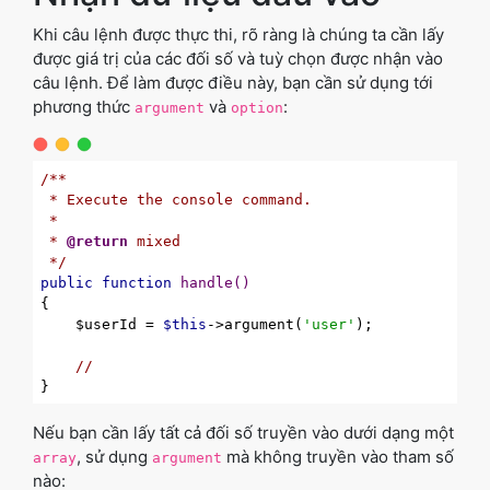
Khi câu lệnh được thực thi, rõ ràng là chúng ta cần lấy
được giá trị của các đối số và tuỳ chọn được nhận vào
câu lệnh. Để làm được điều này, bạn cần sử dụng tới
phương thức
và
:
argument
option
/**

 * Execute the console command.

 *

 * 
@return
 mixed

 */
public
function
handle
()
{

    $userId = 
$this
->argument(
'user'
);

//
Nếu bạn cần lấy tất cả đối số truyền vào dưới dạng một
, sử dụng
mà không truyền vào tham số
array
argument
nào: