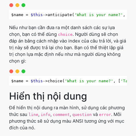
$name = 
$this
->anticipate(
'What is your name?'
, [
'T
Nếu như bạn cần đưa ra một danh sách các sự lựa
chọn, bạn có thể dùng
. Người dùng sẽ chọn
choice
đáp án bằng cách nhập vào index của câu trả lời, và giá
trị này sẽ được trả lại cho bạn. Bạn có thể thiệt lập giá
trị chọn lựa mặc định nếu như mà người dùng không
chọn gì:
$name = 
$this
->choice(
'What is your name?'
, [
'Taylo
Hiển thị nội dung
Để hiển thị nội dung ra màn hình, sử dụng các phương
thức sau
,
,
,
và
. Mỗi
line
info
comment
question
error
phương thức sẽ sử dụng màu ANSI tương ứng với mục
đích của nó.