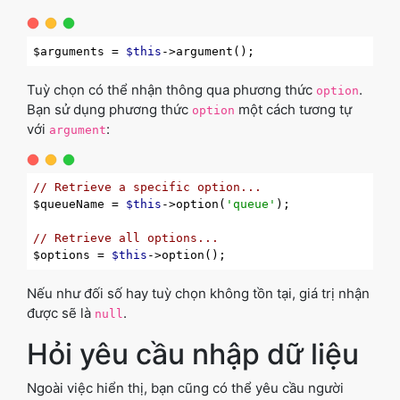
$arguments = 
$this
Tuỳ chọn có thể nhận thông qua phương thức
.
option
Bạn sử dụng phương thức
một cách tương tự
option
với
:
argument
// Retrieve a specific option...
$queueName = 
$this
->option(
'queue'
);

// Retrieve all options...
$options = 
$this
Nếu như đối số hay tuỳ chọn không tồn tại, giá trị nhận
được sẽ là
.
null
Hỏi yêu cầu nhập dữ liệu
Ngoài việc hiển thị, bạn cũng có thể yêu cầu người