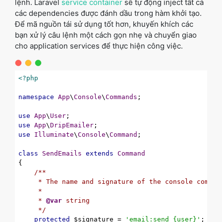
lệnh. Laravel
service container
sẽ tự động inject tất cả
các dependencies được đánh dầu trong hàm khởi tạo.
Để mã nguồn tái sử dụng tốt hơn, khuyến khích các
bạn xử lý câu lệnh một cách gọn nhẹ và chuyển giao
cho application services để thực hiện công việc.
<?php
namespace
App
\
Console
\
Commands
;

use
App
\
User
use
App
\
DripEmailer
use
Illuminate
\
Console
\
Command
;

class
SendEmails
extends
Command
{

/**

     * The name and signature of the console command
     *

     * 
@var
 string

     */
protected
 $signature = 
'email:send {user}'
;
