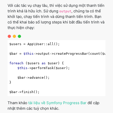
Với các tác vụ chạy lâu, thì việc sử dụng một thanh tiến
trình khá là hữu ích. Sử dụng
, chúng ta có thể
output
khởi tạo, chạy tiến trình và dừng thanh tiến trình. Bạn
có thể khai báo số lượng steps khi bắt đầu tiến trình và
thực hiện chạy:
$users = App\User::all();

$bar = 
$this
->output->createProgressBar(count($users
foreach
 ($users 
as
 $user) {

$this
->performTask($user);

    $bar->advance();

}

Tham khảo
tài liệu về Symfony Progress Bar
để cập
nhật thêm các tuỳ chọn khác.