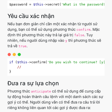
$password = 
$this
->secret(
'What is the password?'
Yêu cầu xác nhận
Nếu bạn đơn giản chỉ cần một xác nhận từ người sử
dụng, bạn có thể sử dụng phương thức
. Mặc
confirm
định thì phương thức này trả lại giá trị
. Tuy
false
nhiên, nếu người dùng nhập vào
thì phương thức sẽ
y
trả về
.
true
if
 (
$this
->confirm(
'Do you wish to continue? [y|N]'
//
Đưa ra sự lựa chọn
Phương thức
có thể sử dụng để cung cấp
anticipate
tự động hoàn thành câu lệnh với một danh sách các sự
gợi ý có thể. Người dùng vẫn có thể đưa ra câu trả lời
riêng không liên quan tới các gợi ý được đưa ra: