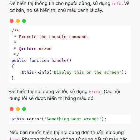
Để hiển thị thông tin cho người dùng, sử dụng
. Về
info
cơ bản, nó sẽ hiển thị chữ màu xanh lá cây.
/**

 * Execute the console command.

 *

 * 
@return
 mixed

 */
public
function
handle
()
{

$this
->info(
'Display this on the screen'
);

Để hiển thị nội dung về lỗi, sử dụng
. Các nội
error
dung lỗi sẽ được hiển thị bằng màu đỏ.
$this
->error(
'Something went wrong!'
Nếu bạn muốn hiển thị nội dung đơn thuẩn, sử dụng
. Phương thức này không sử dụng bất cứ màu đặc
line