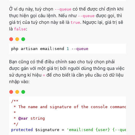
Ở ví dụ này, tuỳ chọn
có thể được chỉ định khi
--queue
thực hiện gọi câu lệnh. Nếu như
được gọi, thì
--queue
giá trị của tuỳ chọn này sẽ là
. Ngược lại, giá trị sẽ
true
là
:
false
php artisan email:send 
1
 --
queue
Bạn cũng có thể điều chỉnh sao cho tuỳ chọn phải
được gán với một giá trị bởi người dùng thông qua việc
sử dụng kí hiệu
để cho biết là cần yêu cầu có dữ liệu
=
nhập vào:
/**

 * The name and signature of the console command.

 *

 * 
@var
 string

 */
protected
 $signature = 
'email:send {user} {--queue=