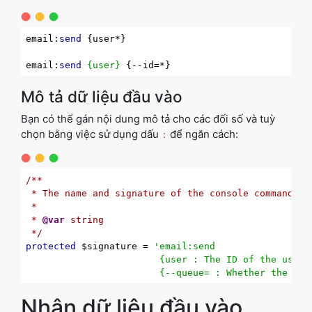
email:
send
 {user*}

email:
send
{user}
Mô tả dữ liệu đầu vào
Bạn có thể gán nội dung mô tả cho các đối số và tuỳ
chọn bằng việc sử dụng dấu
để ngăn cách:
:
/**

 * The name and signature of the console command.

 *

 * 
@var
 string

 */
protected
 $signature = 
'email:send

                        {user : The ID of the user}

                        {--queue= : Whether the job
Nhận dữ liệu đầu vào