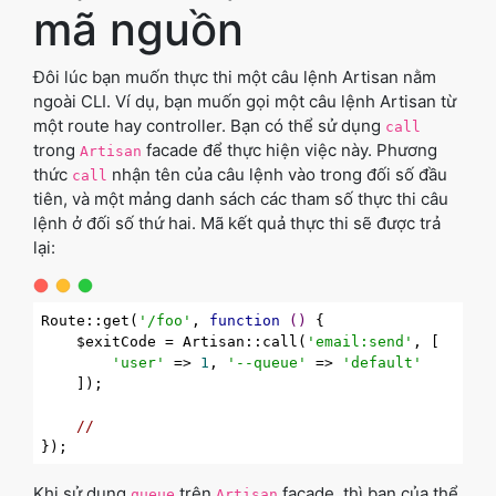
mã nguồn
Đôi lúc bạn muốn thực thi một câu lệnh Artisan nằm
ngoài CLI. Ví dụ, bạn muốn gọi một câu lệnh Artisan từ
một route hay controller. Bạn có thể sử dụng
call
trong
facade để thực hiện việc này. Phương
Artisan
thức
nhận tên của câu lệnh vào trong đối số đầu
call
tiên, và một mảng danh sách các tham số thực thi câu
lệnh ở đối số thứ hai. Mã kết quả thực thi sẽ được trả
lại:
Route::get(
'/foo'
, 
function
()
{

    $exitCode = Artisan::call(
'email:send'
, [

'user'
 => 
1
, 
'--queue'
 => 
'default'
    ]);

//
Khi sử dụng
trên
facade, thì bạn của thể
queue
Artisan