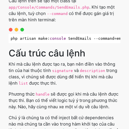
Câu lệnh trên sẽ tạo một class tại
. Khi tạo một
app/Console/Commands/SendEmails.php
câu lệnh, tuỳ chọn
có thể được gán giá trị
--command
trên màn hình terminal:
php artisan make:
console
Cấu trúc câu lệnh
Khi mà câu lệnh được tạo ra, bạn nên điền vào thông
tin của hai thuộc tính
và
trong
signature
description
class, vì chúng sẽ được dùng để hiển thị khi mà câu
lệnh
được thực thi.
list
Phương thức
sẽ được gọi khi mà câu lệnh được
handle
thực thi. Bạn có thể viết logic tuỳ ý trong phương thức
này. Nào, hãy cùng nhau xe một ví dụ về câu lệnh.
Chú ý là chúng ta có thể inject bất cứ dependencies
nào mà chúng ta cần vào trong hàm khởi tạo của câu