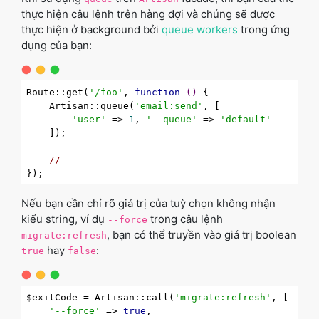
thực hiện câu lệnh trên hàng đợi và chúng sẽ được
thực hiện ở background bởi
queue workers
trong ứng
dụng của bạn:
Route::get(
'/foo'
, 
function
()
{

    Artisan::queue(
'email:send'
, [

'user'
 => 
1
, 
'--queue'
 => 
'default'
    ]);

//
Nếu bạn cần chỉ rõ giá trị của tuỳ chọn không nhận
kiểu string, ví dụ
trong câu lệnh
--force
, bạn có thể truyền vào giá trị boolean
migrate:refresh
hay
:
true
false
$exitCode = Artisan::call(
'migrate:refresh'
, [

'--force'
 => 
true
,
