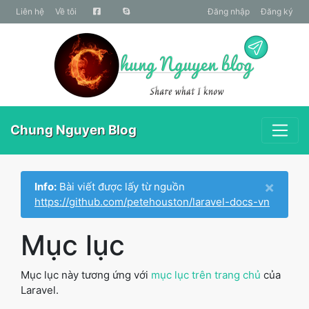
liên hệ
Về tôi
Đăng nhập
Đăng ký
Chung Nguyen Blog
×
Info:
Bài viết được lấy từ nguồn
https://github.com/petehouston/laravel-docs-vn
Mục lục
Mục lục này tương ứng với
mục lục trên trang chủ
của
Laravel.