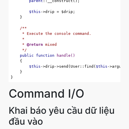
parent
::__construct();

$this
->drip = $drip;

    }

/**

     * Execute the console command.

     *

     * 
@return
 mixed

     */
public
function
handle
()
{

$this
->drip->send(User::find(
$this
->argumen
    }

Command I/O
Khai báo yêu cầu dữ liệu
đầu vào