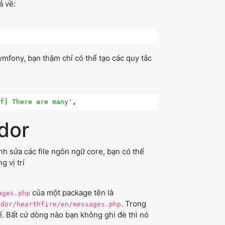
ả về:
ymfony, bạn thậm chí có thể tạo các quy tắc
nf] There are many'
dor
nh sửa các file ngôn ngữ core, bạn có thể
 vị trí
của một package tên là
ages.php
. Trong
ndor/hearthfire/en/messages.php
. Bất cứ dòng nào bạn không ghi đè thì nó