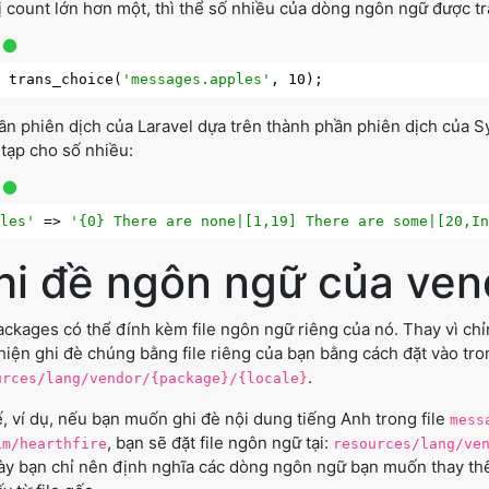
rị count lớn hơn một, thì thể số nhiều của dòng ngôn ngữ được tr
o
 trans_choice(
'messages.apples'
ần phiên dịch của Laravel dựa trên thành phần phiên dịch của S
tạp cho số nhiều:
ples'
 => 
'{0} There are none|[1,19] There are some|[20,I
hi đề ngôn ngữ của ven
ackages có thể đính kèm file ngôn ngữ riêng của nó. Thay vì chỉ
hiện ghi đè chúng bằng file riêng của bạn bằng cách đặt vào trong
.
urces/lang/vendor/{package}/{locale}
ế, ví dụ, nếu bạn muốn ghi đè nội dung tiếng Anh trong file
mess
, bạn sẽ đặt file ngôn ngữ tại:
im/hearthfire
resources/lang/ve
này bạn chỉ nên định nghĩa các dòng ngôn ngữ bạn muốn thay thế