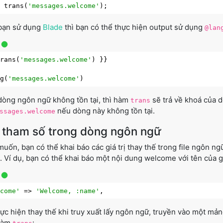
o
 trans(
'messages.welcome'
bạn sử dụng
Blade
thì bạn có thể thực hiện output sử dụng
@lan
trans(
'messages.welcome'
) }}

ng(
'messages.welcome'
òng ngôn ngữ không tồn tại, thì hàm
sẽ trả về khoá của d
trans
nếu dòng này không tồn tại.
ssages.welcome
 tham số trong dòng ngôn ngữ
uốn, bạn có thể khai báo các giá trị thay thế trong file ngôn ngữ.
. Ví dụ, bạn có thể khai báo một nội dung welcome với tên của giá
lcome'
 => 
'Welcome, :name'
ực hiện thay thế khi truy xuất lấy ngôn ngữ, truyền vào một mảng
hàm
: