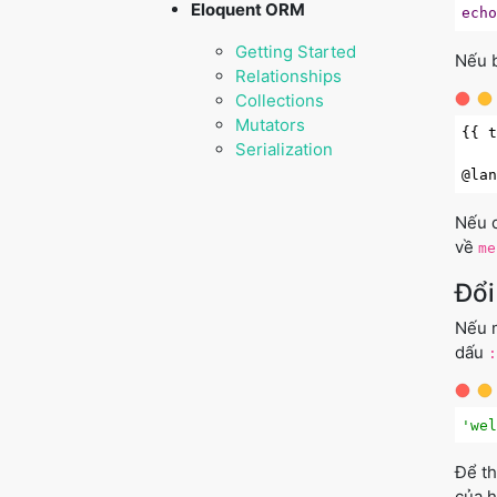
Eloquent ORM
ech
Getting Started
Nếu 
Relationships
Collections
Mutators
{{ 
Serialization
@la
Nếu d
về
me
Đổi
Nếu m
dấu
:
'we
Để th
của 