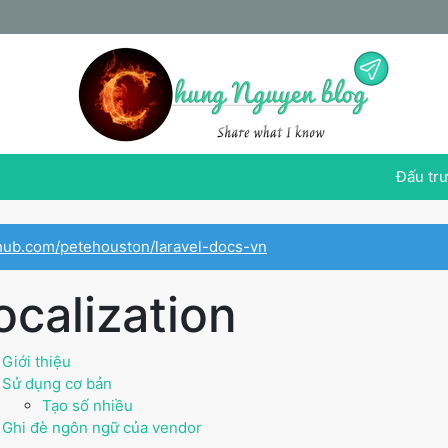
Đấu trư
ithub.com/petehouston/laravel-docs-vn
ocalization
Giới thiệu
Sử dụng cơ bản
Tạo số nhiều
Ghi đè ngôn ngữ của vendor