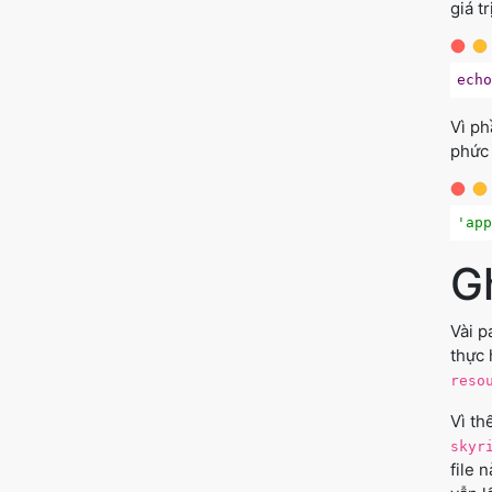
giá t
ech
Vì ph
phức 
'ap
G
Vài p
thực 
reso
Vì th
skyr
file 