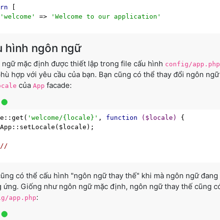
urn
 [

'welcome'
 => 
'Welcome to our application'
 hình ngôn ngữ
ngữ mặc định được thiết lập trong file cấu hình
config/app.php
hù hợp với yêu cầu của bạn. Bạn cũng có thể thay đổi ngôn ng
của
facade:
ocale
App
te::get(
'welcome/{locale}'
, 
function
($locale)
{

App::setLocale($locale);

//
ũng có thể cấu hình "ngôn ngữ thay thế" khi mà ngôn ngữ đang
 ứng. Giống như ngôn ngữ mặc định, ngôn ngữ thay thế cũng có 
:
ig/app.php