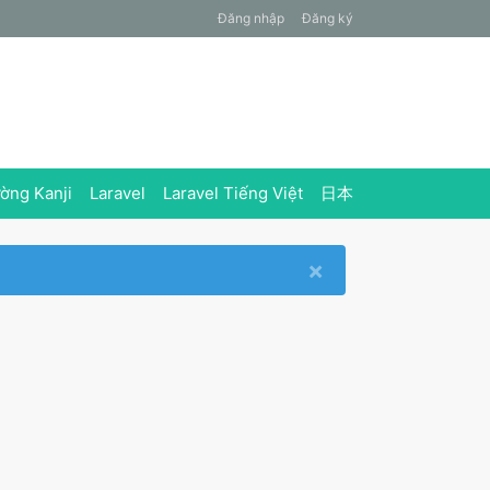
Đăng nhập
Đăng ký
ờng Kanji
Laravel
Laravel Tiếng Việt
日本
×