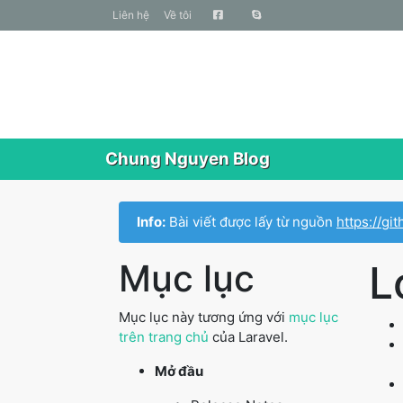
liên hệ
Về tôi
Chung Nguyen Blog
Info:
Bài viết được lấy từ nguồn
https://g
Mục lục
L
Mục lục này tương ứng với
mục lục
trên trang chủ
của Laravel.
Mở đầu