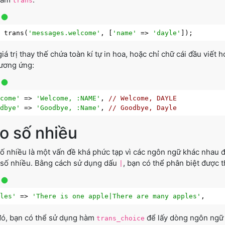
trans
o
 trans(
'messages.welcome'
, [
'name'
 => 
'dayle'
iá trị thay thế chứa toàn kí tự in hoa, hoặc chỉ chữ cái đầu viết h
ương ứng:
lcome'
 => 
'Welcome, :NAME'
, 
// Welcome, DAYLE
odbye'
 => 
'Goodbye, :Name'
, 
// Goodbye, Dayle
o số nhiều
ố nhiều là một vấn đề khá phức tạp vì các ngôn ngữ khác nhau 
số nhiều. Bằng cách sử dụng dấu
, bạn có thể phân biệt được t
|
ples'
 => 
'There is one apple|There are many apples'
ó, bạn có thể sử dụng hàm
để lấy dòng ngôn ngữ c
trans_choice