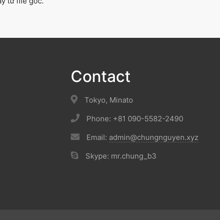
y từ file gốc.
Contact
Tokyo, Minato
Phone: +81 090-5582-2490
Email:
admin@chungnguyen.xyz
Skype: mr.chung_b3