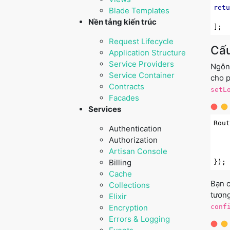
ret
Blade Templates
Nền tảng kiến trúc
Request Lifecycle
Cấu
Application Structure
Service Providers
Ngôn 
Service Container
cho p
Contracts
setL
Facades
Services
Rou
Authentication
    
Authorization
Artisan Console
Billing
Cache
Bạn c
Collections
tương
Elixir
Encryption
conf
Errors & Logging