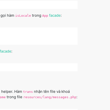
h gọi hàm
trong
facade
:
isLocale
App
facade
:
helper. Hàm
nhận tên file và khoá
s
trans
trong file
:
ome
resources/lang/messages.php