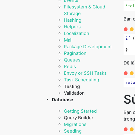
Events
'fa
Filesystem & Cloud
Storage
Bạn c
Hashing
Helpers
Localization
if
 
Mail
Package Development
Pagination
Queues
Để lấ
Redis
Envoy or SSH Tasks
Task Scheduling
ret
Testing
Validation
S
Database
Getting Started
Bạn c
Query Builder
trong
Migrations
Seeding