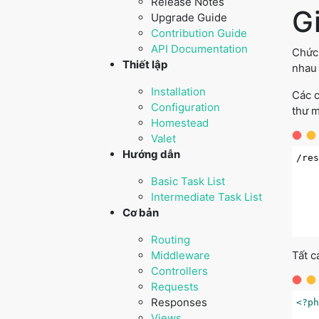
Release Notes
Gi
Upgrade Guide
Contribution Guide
API Documentation
Chức 
Thiết lập
nhau 
Installation
Các c
Configuration
thư m
Homestead
Valet
Hướng dẫn
/res
    
Basic Task List
    
Intermediate Task List
    
Cơ bản
    
Routing
Middleware
Tất c
Controllers
Requests
Responses
<?p
Views