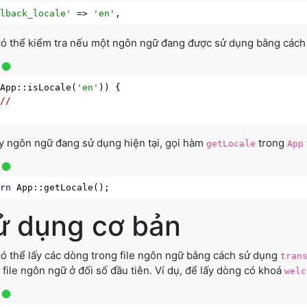
llback_locale'
 => 
'en'
ó thể kiểm tra nếu một ngôn ngữ đang được sử dụng bằng các
(App::isLocale(
'en'
)) {

//
y ngôn ngữ đang sử dụng hiện tại, gọi hàm
trong
getLocale
App
urn
ử dụng cơ bản
ó thể lấy các dòng trong file ngôn ngữ bằng cách sử dụng
tran
 file ngôn ngữ ở đối số đầu tiên. Ví dụ, để lấy dòng có khoá
welc