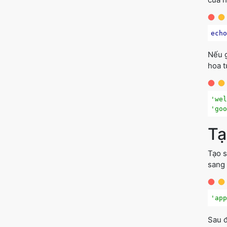
ech
Nếu g
hoa t
'we
'go
Tạ
Tạo s
sang 
'ap
Sau đ