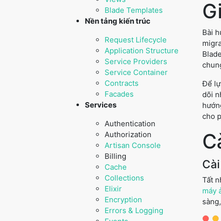
Gi
Blade Templates
Nền tảng kiến trúc
Bài h
Request Lifecycle
migra
Application Structure
Blade
Service Providers
chun
Service Container
Contracts
Để lự
Facades
dõi n
Services
hướng
cho p
Authentication
C
Authorization
Artisan Console
Billing
Cài
Cache
Collections
Tất n
Elixir
máy 
Encryption
sàng,
Errors & Logging