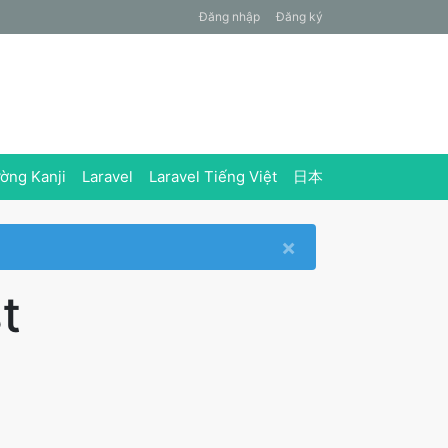
Đăng nhập
Đăng ký
ờng Kanji
Laravel
Laravel Tiếng Việt
日本
×
t