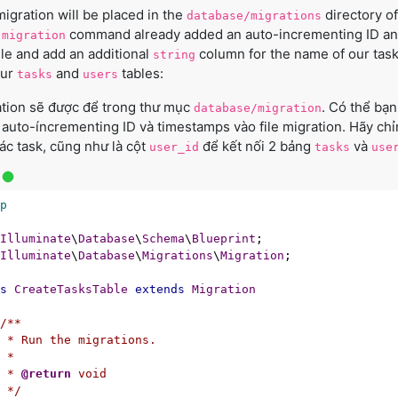
igration will be placed in the
directory of
database/migrations
command already added an auto-incrementing ID and t
:migration
file and add an additional
column for the name of our task
string
our
and
tables:
tasks
users
tion sẽ được để trong thư mục
. Có thể bạn
database/migration
auto-íncrementing ID và timestamps vào file migration. Hãy chỉ
ác task, cũng như là cột
để kết nối 2 bảng
và
user_id
tasks
use
hp
Illuminate
\
Database
\
Schema
\
Blueprint
Illuminate
\
Database
\
Migrations
\
Migration
;

ss
CreateTasksTable
extends
Migration
/**

 * Run the migrations.

 *

  * 
@return
 void

  */