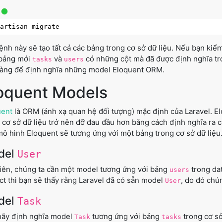
ệnh này sẽ tạo tất cả các bảng trong cơ sở dữ liệu. Nếu bạn kiểm
 bảng mới
và
có những cột mà đã được định nghĩa tro
tasks
users
sàng để định nghĩa những model Eloquent ORM.
oquent Models
uent
là ORM (ánh xạ quan hệ đối tượng) mặc định của Laravel. Elo
 cơ sở dữ liệu trở nên đỡ đau đầu hơn bằng cách định nghĩa ra 
ô hình Eloquent sẽ tương ứng với một bảng trong cơ sở dữ liệu
del
User
iên, chúng ta cần một model tương ứng với bảng
trong da
users
ct thì bạn sẽ thấy rằng Laravel đã có sẵn model
, do đó chú
User
del
Task
hãy định nghĩa model
tương ứng với bảng
trong cơ sở
Task
tasks