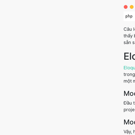
php
Câu l
thấy
sẵn 
El
Eloq
trong
một m
Mo
Đầu t
proje
Mo
Vậy, 