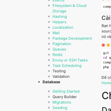
Events
Filesystem & Cloud
com
Storage
Hashing
Cài
Helpers
Bạn h
Localization
sourc
Mail
nó và
Package Development
Pagination
Queues
git
Redis
cd
 q
Envoy or SSH Tasks
comp
Task Scheduling
Testing
Validation
Để có
Database
Home
Getting Started
C
Query Builder
Migrations
Seeding
Da