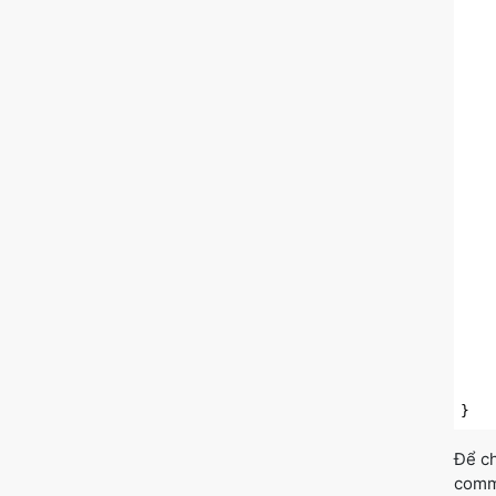
   
   
   
   
    
    
    
    
    
   
   
   
    
Để ch
comma