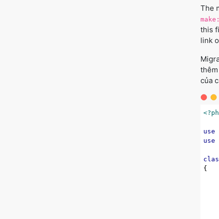
The m
make
this 
link 
Migra
thêm 
của c
<?p
use
use
cla
{

    
    
   
   