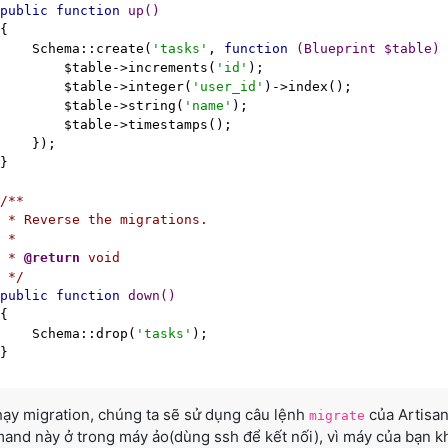
public
function
up
()
{

     Schema::create(
'tasks'
, 
function
(Blueprint $table)
         $table->increments(
'id'
);

         $table->integer(
'user_id'
)->index();

         $table->string(
'name'
);

        $table->timestamps();

    });

}

/**

 * Reverse the migrations.

 *

  * 
@return
 void

  */
public
function
down
()
{

     Schema::drop(
'tasks'
);

}

ạy migration, chúng ta sẽ sử dụng câu lệnh
của Artisa
migrate
nd này ở trong máy ảo(dùng ssh để kết nối), vì máy của bạn kh