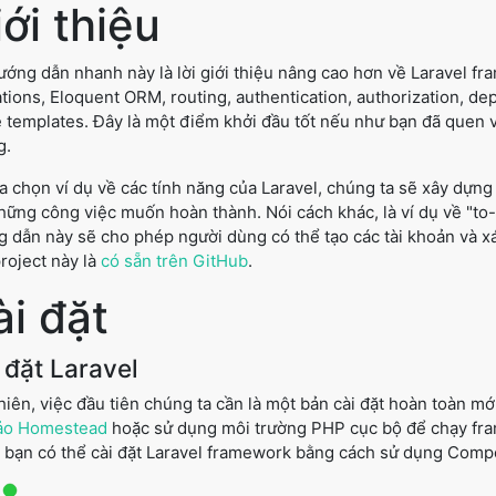
ới thiệu
ướng dẫn nhanh này là lời giới thiệu nâng cao hơn về Laravel 
tions, Eloquent ORM, routing, authentication, authorization, dep
 templates. Đây là một điểm khởi đầu tốt nếu như bạn đã quen 
g.
a chọn ví dụ về các tính năng của Laravel, chúng ta sẽ xây dựng
hững công việc muốn hoàn thành. Nói cách khác, là ví dụ về "to-d
 dẫn này sẽ cho phép người dùng có thể tạo các tài khoản và x
roject này là
có sẵn trên GitHub
.
ài đặt
 đặt Laravel
hiên, việc đầu tiên chúng ta cần là một bản cài đặt hoàn toàn m
ảo Homestead
hoặc sử dụng môi trường PHP cục bộ để chạy fra
 bạn có thể cài đặt Laravel framework bằng cách sử dụng Comp