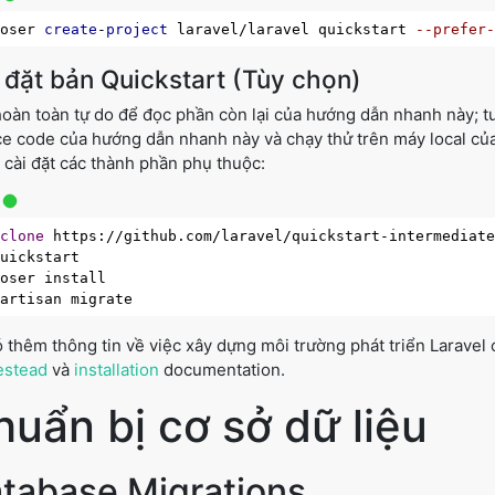
poser 
create
-
project
 laravel/laravel quickstart 
--prefer
 đặt bản Quickstart (Tùy chọn)
oàn toàn tự do để đọc phần còn lại của hướng dẫn nhanh này; 
e code của hướng dẫn nhanh này và chạy thử trên máy local của 
 cài đặt các thành phần phụ thuộc:
 
clone
uickstart

oser install

 thêm thông tin về việc xây dựng môi trường phát triển Larave
stead
và
installation
documentation.
huẩn bị cơ sở dữ liệu
tabase Migrations