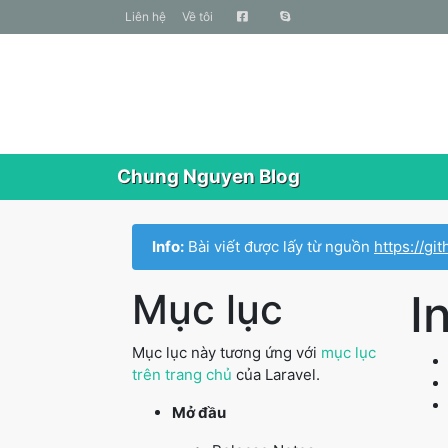
liên hệ
Về tôi
Chung Nguyen Blog
Info:
Bài viết được lấy từ nguồn
https://g
Mục lục
I
Mục lục này tương ứng với
mục lục
trên trang chủ
của Laravel.
Mở đầu