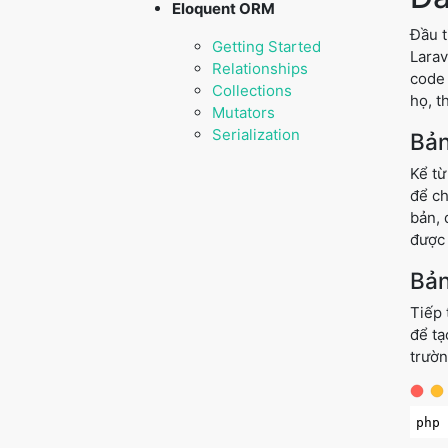
Eloquent ORM
Đầu t
Getting Started
Larav
Relationships
code 
Collections
họ, t
Mutators
Serialization
Bả
Kể từ
để ch
bản, 
được 
Bả
Tiếp 
để tạ
trườn
php