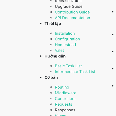
Release Notes
Upgrade Guide
Contribution Guide
API Documentation
Thiết lập
Installation
Configuration
Homestead
Valet
Hướng dẫn
Basic Task List
Intermediate Task List
Cơ bản
Routing
Middleware
Controllers
Requests
Responses
Views