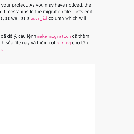
 your project. As you may have noticed, the
imestamps to the migration file. Let's edit
s, as well as a
column which will
user_id
 đã để ý, câu lệnh
đã thêm
make:migration
nh sửa file này và thêm cột
cho tên
string
rs