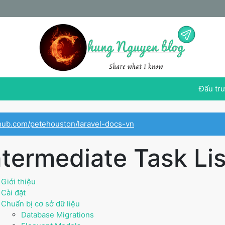
Đấu trư
ithub.com/petehouston/laravel-docs-vn
ntermediate Task Lis
Giới thiệu
Cài đặt
Chuẩn bị cơ sở dữ liệu
Database Migrations