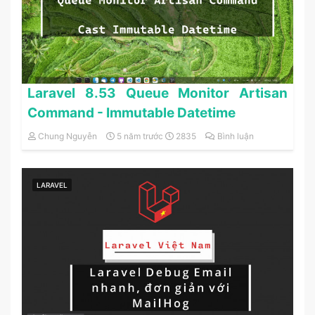
Laravel 8.53 Queue Monitor Artisan
Command - Immutable Datetime
Chung Nguyễn
5 năm trước
2835
Bình luận
LARAVEL