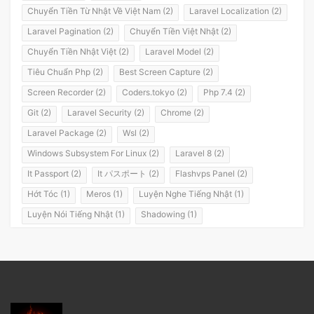
Chuyển Tiền Từ Nhật Về Việt Nam (2)
Laravel Localization (2)
Laravel Pagination (2)
Chuyển Tiền Việt Nhật (2)
Chuyển Tiền Nhật Việt (2)
Laravel Model (2)
Tiêu Chuẩn Php (2)
Best Screen Capture (2)
Screen Recorder (2)
Coders.tokyo (2)
Php 7.4 (2)
Git (2)
Laravel Security (2)
Chrome (2)
Laravel Package (2)
Wsl (2)
Windows Subsystem For Linux (2)
Laravel 8 (2)
It Passport (2)
It パスポート (2)
Flashvps Panel (2)
Hớt Tóc (1)
Meros (1)
Luyện Nghe Tiếng Nhật (1)
Luyện Nói Tiếng Nhật (1)
Shadowing (1)
Shadowing Japanese (1)
Katakana (1)
Giáo Trình (1)
Party (1)
Yotsuya (1)
Okonomiyaki (1)
Yakisoba (1)
Lol (1)
Nhật Ký (1)
Kanji Study (1)
Đồ Dùng (1)
Dưa Leo Đẹp Trai (1)
Vlog (1)
Động Đất (1)