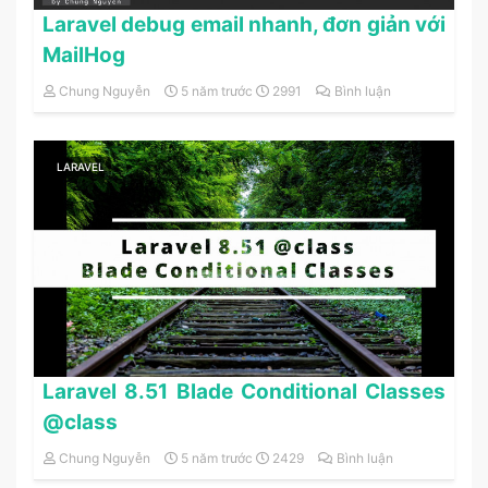
Laravel debug email nhanh, đơn giản với
MailHog
Chung Nguyễn
5 năm trước
2991
Bình luận
LARAVEL
Laravel 8.51 Blade Conditional Classes
@class
Chung Nguyễn
5 năm trước
2429
Bình luận