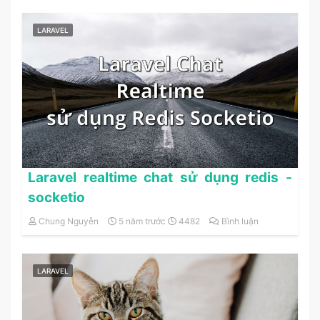
LARAVEL
Laravel realtime chat sử dụng redis -
socketio
Chung Nguyễn
5 năm trước
4482
Bình luận
LARAVEL