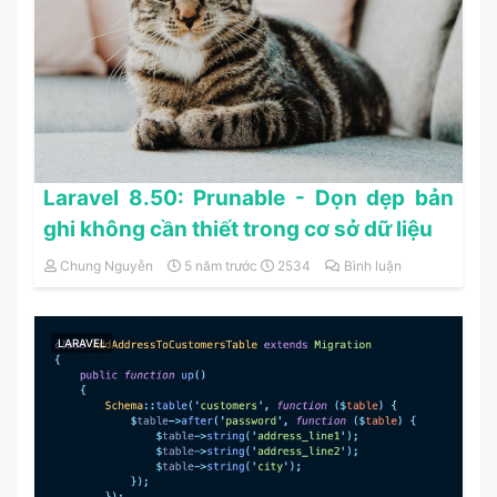
Laravel 8.50: Prunable - Dọn dẹp bản
ghi không cần thiết trong cơ sở dữ liệu
Chung Nguyễn
5 năm trước
2534
Bình luận
LARAVEL