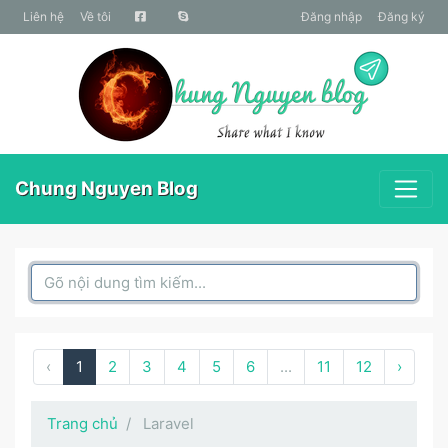
liên hệ
Về tôi
Đăng nhập
Đăng ký
Chung Nguyen Blog
Search Box
‹
1
2
3
4
5
6
...
11
12
›
Trang chủ
Laravel