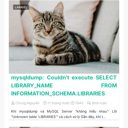
LARAVEL
mysqldump: Couldn't execute SELECT
LIBRARY_NAME FROM
INFORMATION_SCHEMA.LIBRARIES
Chung Nguyễn
11 tháng trước
1840
Bình luận
Khi mysqldump và MySQL Server "không hiểu nhau": Lỗi
"Unknown table 'LIBRARIES'" và cách xử lý Gần đây, khi t...