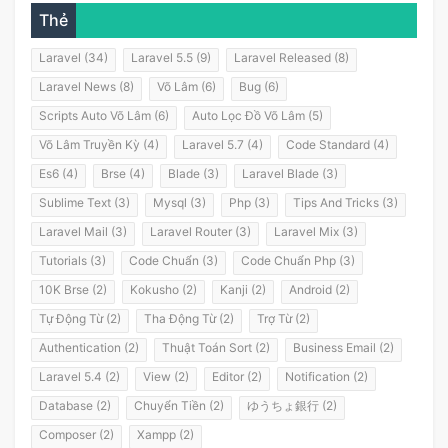
Thẻ
Laravel (34)
Laravel 5.5 (9)
Laravel Released (8)
Laravel News (8)
Võ Lâm (6)
Bug (6)
Scripts Auto Võ Lâm (6)
Auto Lọc Đồ Võ Lâm (5)
Võ Lâm Truyền Kỳ (4)
Laravel 5.7 (4)
Code Standard (4)
Es6 (4)
Brse (4)
Blade (3)
Laravel Blade (3)
Sublime Text (3)
Mysql (3)
Php (3)
Tips And Tricks (3)
Laravel Mail (3)
Laravel Router (3)
Laravel Mix (3)
Tutorials (3)
Code Chuẩn (3)
Code Chuẩn Php (3)
10K Brse (2)
Kokusho (2)
Kanji (2)
Android (2)
Tự Động Từ (2)
Tha Động Từ (2)
Trợ Từ (2)
Authentication (2)
Thuật Toán Sort (2)
Business Email (2)
Laravel 5.4 (2)
View (2)
Editor (2)
Notification (2)
Database (2)
Chuyển Tiền (2)
ゆうちょ銀行 (2)
Composer (2)
Xampp (2)