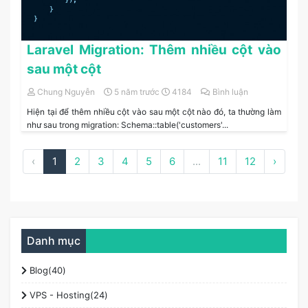
Laravel Migration: Thêm nhiều cột vào
sau một cột
Chung Nguyễn
5 năm trước
4184
Bình luận
Hiện tại để thêm nhiều cột vào sau một cột nào đó, ta thường làm
như sau trong migration: Schema::table('customers'...
‹
1
2
3
4
5
6
...
11
12
›
Danh mục
Blog(40)
VPS - Hosting(24)