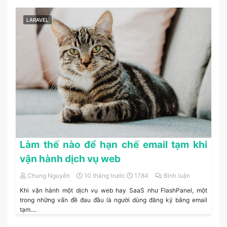
LARAVEL
Làm thế nào để hạn chế email tạm khi
vận hành dịch vụ web
Chung Nguyễn
10 tháng trước
1784
Bình luận
Khi vận hành một dịch vụ web hay SaaS như FlashPanel, một
trong những vấn đề đau đầu là người dùng đăng ký bằng email
tạm....