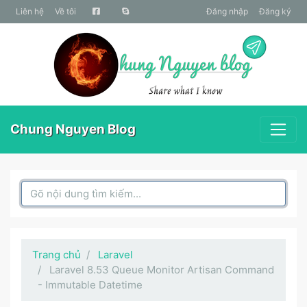
liên hệ
Về tôi
Đăng nhập
Đăng ký
Chung Nguyen Blog
Search Box
Trang chủ
Laravel
Laravel 8.53 Queue Monitor Artisan Command
- Immutable Datetime