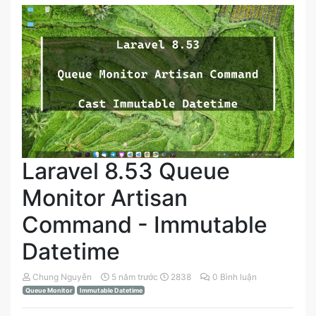
Laravel 8.53 Queue
Monitor Artisan
Command - Immutable
Datetime
Chung Nguyễn
5 năm trước
2838
0 Bình luận
Queue Monitor
Immutable Datetime