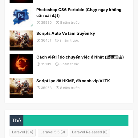
Photoshop CS6 Portable (Chạy ngay không
cần cài đặt)
39980
8 năm trước
Scripts Auto Võ lâm truyền kỳ
36451
9 năm trước
Cách viết lí do chuyển việc ở Nhật (退職理由)
35109
6 năm trước
Script lọc đồ HKMP, đồ xanh vip VLTK
35053
8 năm trước
Thẻ
Laravel (34)
Laravel 5.5 (9)
Laravel Released (8)