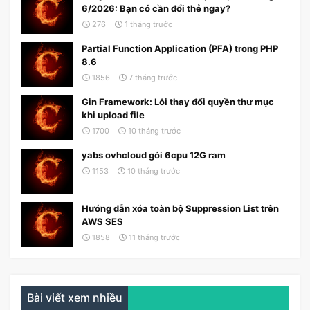
6/2026: Bạn có cần đổi thẻ ngay?
276
1 tháng trước
Partial Function Application (PFA) trong PHP
8.6
1856
7 tháng trước
Gin Framework: Lỗi thay đổi quyền thư mục
khi upload file
1700
10 tháng trước
yabs ovhcloud gói 6cpu 12G ram
1153
10 tháng trước
Hướng dẫn xóa toàn bộ Suppression List trên
AWS SES
1858
11 tháng trước
Bài viết xem nhiều