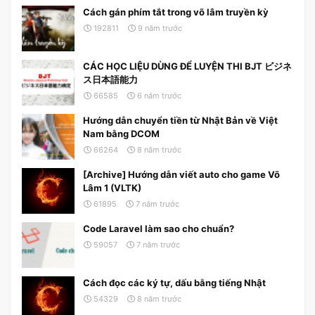
Cách gán phím tắt trong võ lâm truyền kỳ
192811
9 năm trước
CÁC HỌC LIỆU DÙNG ĐỂ LUYỆN THI BJT ビジネ
ス日本語能力
66585
6 năm trước
Hướng dẫn chuyển tiền từ Nhật Bản về Việt
Nam bằng DCOM
66264
8 năm trước
[Archive] Hướng dẫn viết auto cho game Võ
Lâm 1 (VLTK)
61895
7 năm trước
Code Laravel làm sao cho chuẩn?
59057
7 năm trước
Cách đọc các ký tự, dấu bằng tiếng Nhật
54329
8 năm trước