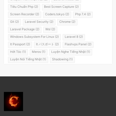
Tiêu Chuẩn Php (2)
Best Screen Capture (2)
Screen Recorder (2)
Coders.tokyo (2)
Php 7.4 (2)
Git (2)
Laravel Security (2)
Chrome (2)
Laravel Package (2)
Wsl (2)
Windows Subsystem For Linux (2)
Laravel 8 (2)
It Passport (2)
It パスポート (2)
Flashvps Panel (2)
Hớt Tóc (1)
Meros (1)
Luyện Nghe Tiếng Nhật (1)
Luyện Nói Tiếng Nhật (1)
Shadowing (1)
Shadowing Japanese (1)
Katakana (1)
Giáo Trình (1)
Party (1)
Yotsuya (1)
Okonomiyaki (1)
Yakisoba (1)
Lol (1)
Nhật Ký (1)
Kanji Study (1)
Đồ Dùng (1)
Dưa Leo Đẹp Trai (1)
Vlog (1)
Động Đất (1)
Sóng Thần (1)
Trần Hoàng Trung Tín (1)
Tokyo (1)
Wakarimasen (1)
Shirimasen (1)
Suối Nước Nóng (1)
Onsen (1)
Đặc Sản Nhật Bản (1)
Debugbar (1)