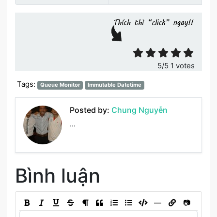
Đánh giá bài viết
5
/5
1
votes
Tags:
Queue Monitor
Immutable Datetime
Posted by:
Chung Nguyễn
...
Bình luận
―
📷