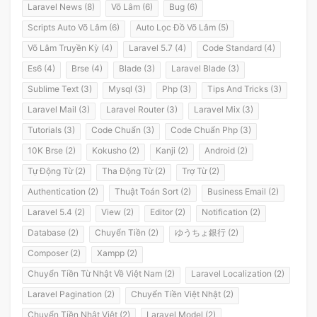
Laravel News (8)
Võ Lâm (6)
Bug (6)
Scripts Auto Võ Lâm (6)
Auto Lọc Đồ Võ Lâm (5)
Võ Lâm Truyền Kỳ (4)
Laravel 5.7 (4)
Code Standard (4)
Es6 (4)
Brse (4)
Blade (3)
Laravel Blade (3)
Sublime Text (3)
Mysql (3)
Php (3)
Tips And Tricks (3)
Laravel Mail (3)
Laravel Router (3)
Laravel Mix (3)
Tutorials (3)
Code Chuẩn (3)
Code Chuẩn Php (3)
10K Brse (2)
Kokusho (2)
Kanji (2)
Android (2)
Tự Động Từ (2)
Tha Động Từ (2)
Trợ Từ (2)
Authentication (2)
Thuật Toán Sort (2)
Business Email (2)
Laravel 5.4 (2)
View (2)
Editor (2)
Notification (2)
Database (2)
Chuyển Tiền (2)
ゆうちょ銀行 (2)
Composer (2)
Xampp (2)
Chuyển Tiền Từ Nhật Về Việt Nam (2)
Laravel Localization (2)
Laravel Pagination (2)
Chuyển Tiền Việt Nhật (2)
Chuyển Tiền Nhật Việt (2)
Laravel Model (2)