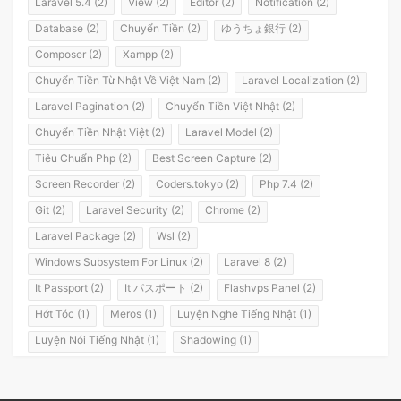
Laravel 5.4 (2)
View (2)
Editor (2)
Notification (2)
Database (2)
Chuyển Tiền (2)
ゆうちょ銀行 (2)
Composer (2)
Xampp (2)
Chuyển Tiền Từ Nhật Về Việt Nam (2)
Laravel Localization (2)
Laravel Pagination (2)
Chuyển Tiền Việt Nhật (2)
Chuyển Tiền Nhật Việt (2)
Laravel Model (2)
Tiêu Chuẩn Php (2)
Best Screen Capture (2)
Screen Recorder (2)
Coders.tokyo (2)
Php 7.4 (2)
Git (2)
Laravel Security (2)
Chrome (2)
Laravel Package (2)
Wsl (2)
Windows Subsystem For Linux (2)
Laravel 8 (2)
It Passport (2)
It パスポート (2)
Flashvps Panel (2)
Hớt Tóc (1)
Meros (1)
Luyện Nghe Tiếng Nhật (1)
Luyện Nói Tiếng Nhật (1)
Shadowing (1)
Shadowing Japanese (1)
Katakana (1)
Giáo Trình (1)
Party (1)
Yotsuya (1)
Okonomiyaki (1)
Yakisoba (1)