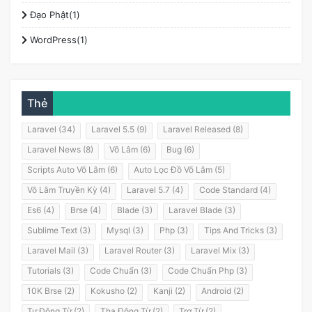
Đạo Phật(1)
WordPress(1)
Thẻ
Laravel (34)
Laravel 5.5 (9)
Laravel Released (8)
Laravel News (8)
Võ Lâm (6)
Bug (6)
Scripts Auto Võ Lâm (6)
Auto Lọc Đồ Võ Lâm (5)
Võ Lâm Truyền Kỳ (4)
Laravel 5.7 (4)
Code Standard (4)
Es6 (4)
Brse (4)
Blade (3)
Laravel Blade (3)
Sublime Text (3)
Mysql (3)
Php (3)
Tips And Tricks (3)
Laravel Mail (3)
Laravel Router (3)
Laravel Mix (3)
Tutorials (3)
Code Chuẩn (3)
Code Chuẩn Php (3)
10K Brse (2)
Kokusho (2)
Kanji (2)
Android (2)
Tự Động Từ (2)
Tha Động Từ (2)
Trợ Từ (2)