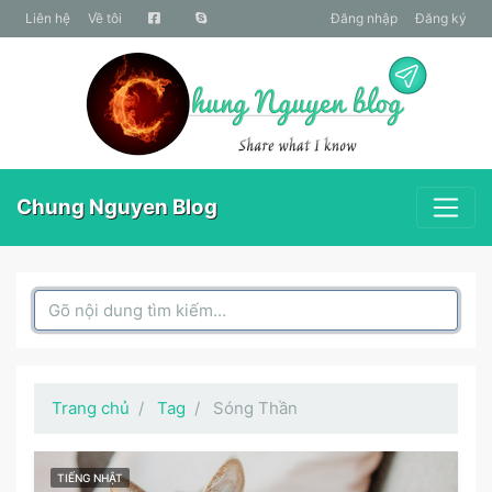
liên hệ
Về tôi
Đăng nhập
Đăng ký
Chung Nguyen Blog
Search Box
Trang chủ
Tag
Sóng Thần
TIẾNG NHẬT