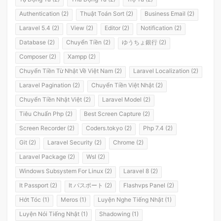
Authentication (2)
Thuật Toán Sort (2)
Business Email (2)
Laravel 5.4 (2)
View (2)
Editor (2)
Notification (2)
Database (2)
Chuyển Tiền (2)
ゆうちょ銀行 (2)
Composer (2)
Xampp (2)
Chuyển Tiền Từ Nhật Về Việt Nam (2)
Laravel Localization (2)
Laravel Pagination (2)
Chuyển Tiền Việt Nhật (2)
Chuyển Tiền Nhật Việt (2)
Laravel Model (2)
Tiêu Chuẩn Php (2)
Best Screen Capture (2)
Screen Recorder (2)
Coders.tokyo (2)
Php 7.4 (2)
Git (2)
Laravel Security (2)
Chrome (2)
Laravel Package (2)
Wsl (2)
Windows Subsystem For Linux (2)
Laravel 8 (2)
It Passport (2)
It パスポート (2)
Flashvps Panel (2)
Hớt Tóc (1)
Meros (1)
Luyện Nghe Tiếng Nhật (1)
Luyện Nói Tiếng Nhật (1)
Shadowing (1)