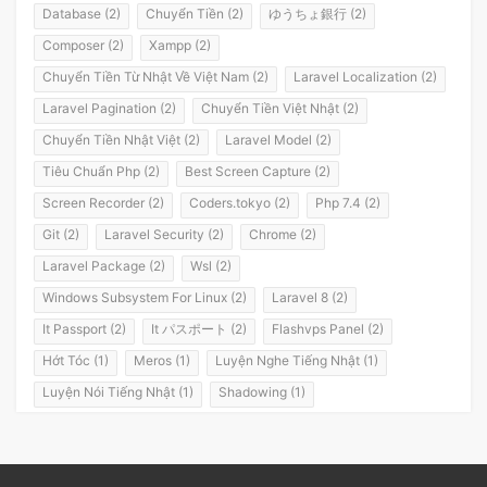
Database (2)
Chuyển Tiền (2)
ゆうちょ銀行 (2)
Composer (2)
Xampp (2)
Chuyển Tiền Từ Nhật Về Việt Nam (2)
Laravel Localization (2)
Laravel Pagination (2)
Chuyển Tiền Việt Nhật (2)
Chuyển Tiền Nhật Việt (2)
Laravel Model (2)
Tiêu Chuẩn Php (2)
Best Screen Capture (2)
Screen Recorder (2)
Coders.tokyo (2)
Php 7.4 (2)
Git (2)
Laravel Security (2)
Chrome (2)
Laravel Package (2)
Wsl (2)
Windows Subsystem For Linux (2)
Laravel 8 (2)
It Passport (2)
It パスポート (2)
Flashvps Panel (2)
Hớt Tóc (1)
Meros (1)
Luyện Nghe Tiếng Nhật (1)
Luyện Nói Tiếng Nhật (1)
Shadowing (1)
Shadowing Japanese (1)
Katakana (1)
Giáo Trình (1)
Party (1)
Yotsuya (1)
Okonomiyaki (1)
Yakisoba (1)
Lol (1)
Nhật Ký (1)
Kanji Study (1)
Đồ Dùng (1)