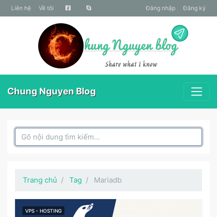
liên hệ
Về tôi
Đăng nhập
Đăng ký
Chung Nguyen Blog
Search Box
Trang chủ
Tag
Mariadb
VPS - HOSTING