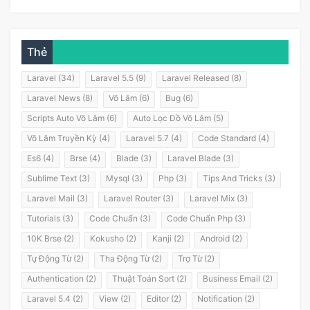
Thẻ
Laravel (34)
Laravel 5.5 (9)
Laravel Released (8)
Laravel News (8)
Võ Lâm (6)
Bug (6)
Scripts Auto Võ Lâm (6)
Auto Lọc Đồ Võ Lâm (5)
Võ Lâm Truyền Kỳ (4)
Laravel 5.7 (4)
Code Standard (4)
Es6 (4)
Brse (4)
Blade (3)
Laravel Blade (3)
Sublime Text (3)
Mysql (3)
Php (3)
Tips And Tricks (3)
Laravel Mail (3)
Laravel Router (3)
Laravel Mix (3)
Tutorials (3)
Code Chuẩn (3)
Code Chuẩn Php (3)
10K Brse (2)
Kokusho (2)
Kanji (2)
Android (2)
Tự Động Từ (2)
Tha Động Từ (2)
Trợ Từ (2)
Authentication (2)
Thuật Toán Sort (2)
Business Email (2)
Laravel 5.4 (2)
View (2)
Editor (2)
Notification (2)