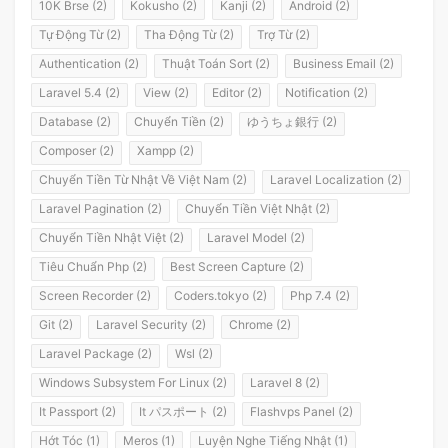
10K Brse (2)
Kokusho (2)
Kanji (2)
Android (2)
Tự Động Từ (2)
Tha Động Từ (2)
Trợ Từ (2)
Authentication (2)
Thuật Toán Sort (2)
Business Email (2)
Laravel 5.4 (2)
View (2)
Editor (2)
Notification (2)
Database (2)
Chuyển Tiền (2)
ゆうちょ銀行 (2)
Composer (2)
Xampp (2)
Chuyển Tiền Từ Nhật Về Việt Nam (2)
Laravel Localization (2)
Laravel Pagination (2)
Chuyển Tiền Việt Nhật (2)
Chuyển Tiền Nhật Việt (2)
Laravel Model (2)
Tiêu Chuẩn Php (2)
Best Screen Capture (2)
Screen Recorder (2)
Coders.tokyo (2)
Php 7.4 (2)
Git (2)
Laravel Security (2)
Chrome (2)
Laravel Package (2)
Wsl (2)
Windows Subsystem For Linux (2)
Laravel 8 (2)
It Passport (2)
It パスポート (2)
Flashvps Panel (2)
Hớt Tóc (1)
Meros (1)
Luyện Nghe Tiếng Nhật (1)