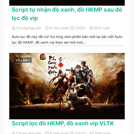
Script tự nhận đồ xanh, đồ HKMP sau đó
lọc đồ vip
Chung Nguyễn
8 năm trước
10620
Bình luận
Auto lọc đồ này đã cũ! Vui lòng xem phiên bản mới tại bài viết Auto
lọc đồ HKMP, đồ xanh vip theo set mới tron...
VÕ LÂM 1
Script lọc đồ HKMP, đồ xanh vip VLTK
Chung Nguyễn
8 năm trước
35031
Bình luận