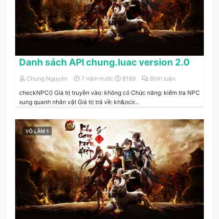
Danh sách API chung.luac version 2.0
Chung Nguyễn
7 năm trước
8189
Bình luận
checkNPC() Giá trị truyền vào: không có Chức năng: kiểm tra NPC
xung quanh nhân vật Giá trị trả về: kh&ocir...
VÕ LÂM 1