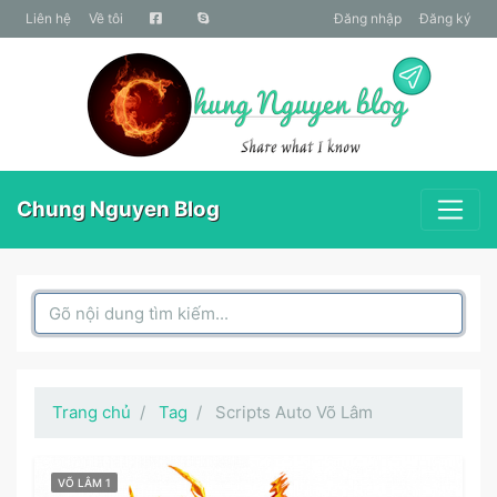
liên hệ
Về tôi
Đăng nhập
Đăng ký
Chung Nguyen Blog
Search Box
Trang chủ
Tag
Scripts Auto Võ Lâm
VÕ LÂM 1