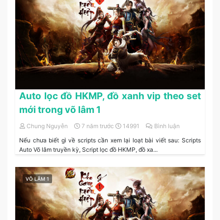
Auto lọc đồ HKMP, đồ xanh vip theo set
mới trong võ lâm 1
Chung Nguyễn
7 năm trước
14991
Bình luận
Nếu chưa biết gì về scripts cần xem lại loạt bài viết sau: Scripts
Auto Võ lâm truyền kỳ, Script lọc đồ HKMP, đồ xa...
VÕ LÂM 1