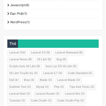
Javascript(8)
Đạo Phật(1)
WordPress(1)
Thẻ
Laravel (34)
Laravel 5.5 (9)
Laravel Released (8)
Laravel News (8)
Võ Lâm (6)
Bug (6)
Scripts Auto Võ Lâm (6)
Auto Lọc Đồ Võ Lâm (5)
Võ Lâm Truyền Kỳ (4)
Laravel 5.7 (4)
Code Standard (4)
Es6 (4)
Brse (4)
Blade (3)
Laravel Blade (3)
Sublime Text (3)
Mysql (3)
Php (3)
Tips And Tricks (3)
Laravel Mail (3)
Laravel Router (3)
Laravel Mix (3)
Tutorials (3)
Code Chuẩn (3)
Code Chuẩn Php (3)