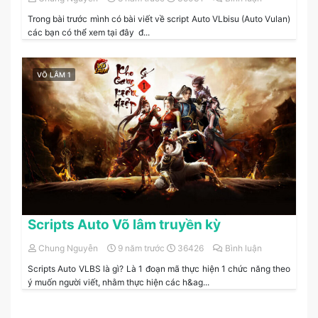
Trong bài trước mình có bài viết về script Auto VLbisu (Auto Vulan)
các bạn có thể xem tại đây đ...
VÕ LÂM 1
Scripts Auto Võ lâm truyền kỳ
Chung Nguyễn
9 năm trước
36426
Bình luận
Scripts Auto VLBS là gì? Là 1 đoạn mã thực hiện 1 chức năng theo
ý muốn người viết, nhằm thực hiện các h&ag...