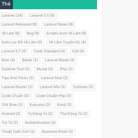
Thẻ
Laravel (34)
Laravel 5.5 (9)
Laravel Released (8)
Laravel News (8)
Võ Lâm (6)
Bug (6)
Scripts Auto Võ Lâm (6)
Auto Lọc Đồ Võ Lâm (5)
Võ Lâm Truyền Kỳ (4)
Laravel 5.7 (4)
Code Standard (4)
Es6 (4)
Brse (4)
Blade (3)
Laravel Blade (3)
Sublime Text (3)
Mysql (3)
Php (3)
Tips And Tricks (3)
Laravel Mail (3)
Laravel Router (3)
Laravel Mix (3)
Tutorials (3)
Code Chuẩn (3)
Code Chuẩn Php (3)
10K Brse (2)
Kokusho (2)
Kanji (2)
Android (2)
Tự Động Từ (2)
Tha Động Từ (2)
Trợ Từ (2)
Authentication (2)
Thuật Toán Sort (2)
Business Email (2)