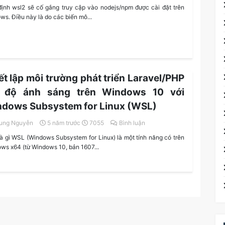
ịnh wsl2 sẽ cố gắng truy cập vào nodejs/npm được cài đặt trên
ws. Điều này là do các biến mô...
ết lập môi trường phát triển Laravel/PHP
c độ ánh sáng trên Windows 10 với
dows Subsystem for Linux (WSL)
ung Nguyễn
5 năm trước
7055
Bình luận
à gì WSL (Windows Subsystem for Linux) là một tính năng có trên
ws x64 (từ Windows 10, bản 1607...