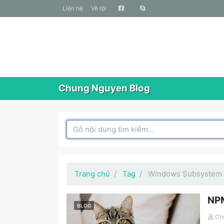
liên hệ
Về tôi
Chung Nguyen Blog
Search Box
Trang chủ
Tag
Windows Subsystem 
NPM
BLOG
Ch