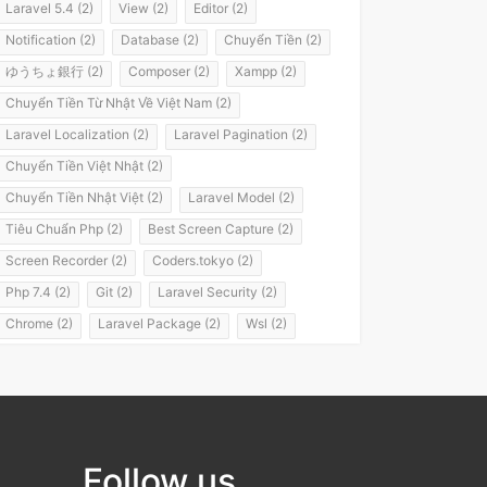
Laravel 5.4 (2)
View (2)
Editor (2)
Notification (2)
Database (2)
Chuyển Tiền (2)
ゆうちょ銀行 (2)
Composer (2)
Xampp (2)
Chuyển Tiền Từ Nhật Về Việt Nam (2)
Laravel Localization (2)
Laravel Pagination (2)
Chuyển Tiền Việt Nhật (2)
Chuyển Tiền Nhật Việt (2)
Laravel Model (2)
Tiêu Chuẩn Php (2)
Best Screen Capture (2)
Screen Recorder (2)
Coders.tokyo (2)
Php 7.4 (2)
Git (2)
Laravel Security (2)
Chrome (2)
Laravel Package (2)
Wsl (2)
Windows Subsystem For Linux (2)
Laravel 8 (2)
It Passport (2)
It パスポート (2)
Flashvps Panel (2)
Hớt Tóc (1)
Meros (1)
Luyện Nghe Tiếng Nhật (1)
Follow us
Luyện Nói Tiếng Nhật (1)
Shadowing (1)