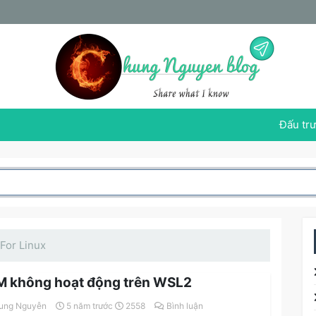
Đấu trư
For Linux
 không hoạt động trên WSL2
ung Nguyễn
5 năm trước
2558
Bình luận