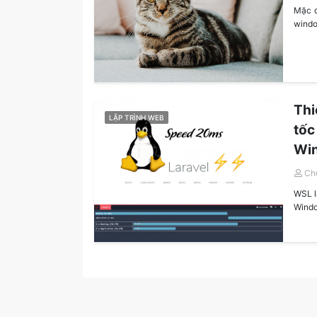
Mặc đ
windo
Thi
LẬP TRÌNH WEB
tố
Win
Ch
WSL l
Windo