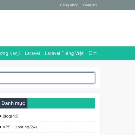
Đăng nhập
Đăng ký
ờng Kanji
Laravel
Laravel Tiếng Việt
日本
Danh mục
Blog(40)
VPS - Hosting(24)