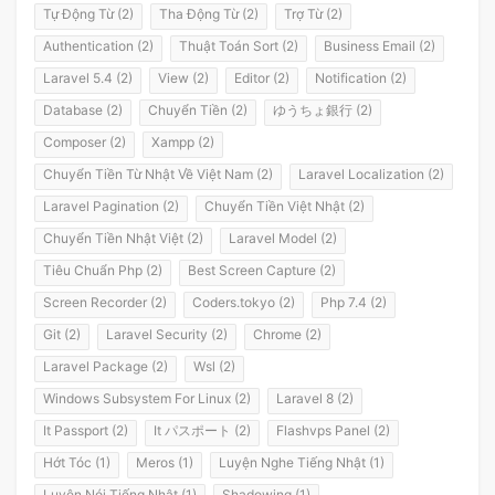
Tự Động Từ (2)
Tha Động Từ (2)
Trợ Từ (2)
Authentication (2)
Thuật Toán Sort (2)
Business Email (2)
Laravel 5.4 (2)
View (2)
Editor (2)
Notification (2)
Database (2)
Chuyển Tiền (2)
ゆうちょ銀行 (2)
Composer (2)
Xampp (2)
Chuyển Tiền Từ Nhật Về Việt Nam (2)
Laravel Localization (2)
Laravel Pagination (2)
Chuyển Tiền Việt Nhật (2)
Chuyển Tiền Nhật Việt (2)
Laravel Model (2)
Tiêu Chuẩn Php (2)
Best Screen Capture (2)
Screen Recorder (2)
Coders.tokyo (2)
Php 7.4 (2)
Git (2)
Laravel Security (2)
Chrome (2)
Laravel Package (2)
Wsl (2)
Windows Subsystem For Linux (2)
Laravel 8 (2)
It Passport (2)
It パスポート (2)
Flashvps Panel (2)
Hớt Tóc (1)
Meros (1)
Luyện Nghe Tiếng Nhật (1)
Luyện Nói Tiếng Nhật (1)
Shadowing (1)