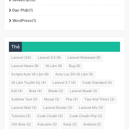
Đạo Phật(1)
WordPress(1)
Thẻ
Laravel (34)
Laravel 5.5 (9)
Laravel Released (8)
Laravel News (8)
Võ Lâm (6)
Bug (6)
Scripts Auto Võ Lâm (6)
Auto Lọc Đồ Võ Lâm (5)
Võ Lâm Truyền Kỳ (4)
Laravel 5.7 (4)
Code Standard (4)
Es6 (4)
Brse (4)
Blade (3)
Laravel Blade (3)
Sublime Text (3)
Mysql (3)
Php (3)
Tips And Tricks (3)
Laravel Mail (3)
Laravel Router (3)
Laravel Mix (3)
Tutorials (3)
Code Chuẩn (3)
Code Chuẩn Php (3)
10K Brse (2)
Kokusho (2)
Kanji (2)
Android (2)