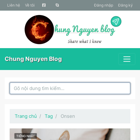
liên hệ
Về tôi
Đăng nhập
Đăng ký
Chung Nguyen Blog
Search Box
Trang chủ
Tag
Onsen
TIẾNG NHẬT