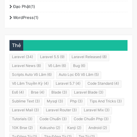
Đạo Phật(1)
WordPress(1)
Thẻ
Laravel (34)
Laravel 5.5 (9)
Laravel Released (8)
Laravel News (8)
Võ Lâm (6)
Bug (6)
Scripts Auto Võ Lâm (6)
Auto Lọc Đồ Võ Lâm (5)
Võ Lâm Truyền Kỳ (4)
Laravel 5.7 (4)
Code Standard (4)
Es6 (4)
Brse (4)
Blade (3)
Laravel Blade (3)
Sublime Text (3)
Mysql (3)
Php (3)
Tips And Tricks (3)
Laravel Mail (3)
Laravel Router (3)
Laravel Mix (3)
Tutorials (3)
Code Chuẩn (3)
Code Chuẩn Php (3)
10K Brse (2)
Kokusho (2)
Kanji (2)
Android (2)
Tự Động Từ (2)
Tha Động Từ (2)
Trợ Từ (2)