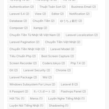
Authentication (2)
Thuật Toán Sort (2)
Business Email (2)
Laravel 5.4 (2)
View (2)
Editor (2)
Notification (2)
Database (2)
Chuyển Tiền (2)
ゆうちょ銀行 (2)
Composer (2)
Xampp (2)
Chuyển Tiền Từ Nhật Về Việt Nam (2)
Laravel Localization (2)
Laravel Pagination (2)
Chuyển Tiền Việt Nhật (2)
Chuyển Tiền Nhật Việt (2)
Laravel Model (2)
Tiêu Chuẩn Php (2)
Best Screen Capture (2)
Screen Recorder (2)
Coders.tokyo (2)
Php 7.4 (2)
Git (2)
Laravel Security (2)
Chrome (2)
Laravel Package (2)
Wsl (2)
Windows Subsystem For Linux (2)
Laravel 8 (2)
It Passport (2)
It パスポート (2)
Flashvps Panel (2)
Hớt Tóc (1)
Meros (1)
Luyện Nghe Tiếng Nhật (1)
Luyện Nói Tiếng Nhật (1)
Shadowing (1)