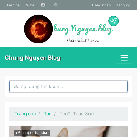
liên hệ
Về tôi
Đăng nhập
Đăng ký
Chung Nguyen Blog
Search Box
Trang chủ
Tag
Thuật Toán Sort
KỸ THUẬT LẬP TRÌNH