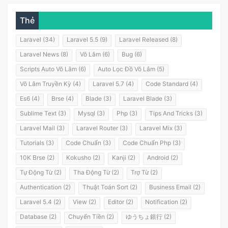
Thẻ
Laravel (34)
Laravel 5.5 (9)
Laravel Released (8)
Laravel News (8)
Võ Lâm (6)
Bug (6)
Scripts Auto Võ Lâm (6)
Auto Lọc Đồ Võ Lâm (5)
Võ Lâm Truyền Kỳ (4)
Laravel 5.7 (4)
Code Standard (4)
Es6 (4)
Brse (4)
Blade (3)
Laravel Blade (3)
Sublime Text (3)
Mysql (3)
Php (3)
Tips And Tricks (3)
Laravel Mail (3)
Laravel Router (3)
Laravel Mix (3)
Tutorials (3)
Code Chuẩn (3)
Code Chuẩn Php (3)
10K Brse (2)
Kokusho (2)
Kanji (2)
Android (2)
Tự Động Từ (2)
Tha Động Từ (2)
Trợ Từ (2)
Authentication (2)
Thuật Toán Sort (2)
Business Email (2)
Laravel 5.4 (2)
View (2)
Editor (2)
Notification (2)
Database (2)
Chuyển Tiền (2)
ゆうちょ銀行 (2)