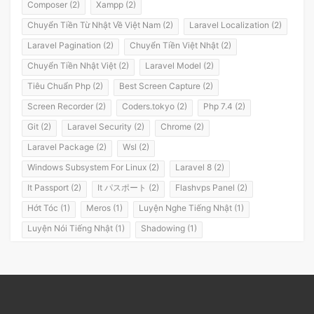
Composer (2)
Xampp (2)
Chuyển Tiền Từ Nhật Về Việt Nam (2)
Laravel Localization (2)
Laravel Pagination (2)
Chuyển Tiền Việt Nhật (2)
Chuyển Tiền Nhật Việt (2)
Laravel Model (2)
Tiêu Chuẩn Php (2)
Best Screen Capture (2)
Screen Recorder (2)
Coders.tokyo (2)
Php 7.4 (2)
Git (2)
Laravel Security (2)
Chrome (2)
Laravel Package (2)
Wsl (2)
Windows Subsystem For Linux (2)
Laravel 8 (2)
It Passport (2)
It パスポート (2)
Flashvps Panel (2)
Hớt Tóc (1)
Meros (1)
Luyện Nghe Tiếng Nhật (1)
Luyện Nói Tiếng Nhật (1)
Shadowing (1)
Shadowing Japanese (1)
Katakana (1)
Giáo Trình (1)
Party (1)
Yotsuya (1)
Okonomiyaki (1)
Yakisoba (1)
Lol (1)
Nhật Ký (1)
Kanji Study (1)
Đồ Dùng (1)
Dưa Leo Đẹp Trai (1)
Vlog (1)
Động Đất (1)