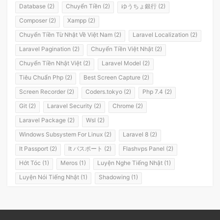
Database (2)
Chuyển Tiền (2)
ゆうちょ銀行 (2)
Composer (2)
Xampp (2)
Chuyển Tiền Từ Nhật Về Việt Nam (2)
Laravel Localization (2)
Laravel Pagination (2)
Chuyển Tiền Việt Nhật (2)
Chuyển Tiền Nhật Việt (2)
Laravel Model (2)
Tiêu Chuẩn Php (2)
Best Screen Capture (2)
Screen Recorder (2)
Coders.tokyo (2)
Php 7.4 (2)
Git (2)
Laravel Security (2)
Chrome (2)
Laravel Package (2)
Wsl (2)
Windows Subsystem For Linux (2)
Laravel 8 (2)
It Passport (2)
It パスポート (2)
Flashvps Panel (2)
Hớt Tóc (1)
Meros (1)
Luyện Nghe Tiếng Nhật (1)
Luyện Nói Tiếng Nhật (1)
Shadowing (1)
Shadowing Japanese (1)
Katakana (1)
Giáo Trình (1)
Party (1)
Yotsuya (1)
Okonomiyaki (1)
Yakisoba (1)
Lol (1)
Nhật Ký (1)
Kanji Study (1)
Đồ Dùng (1)