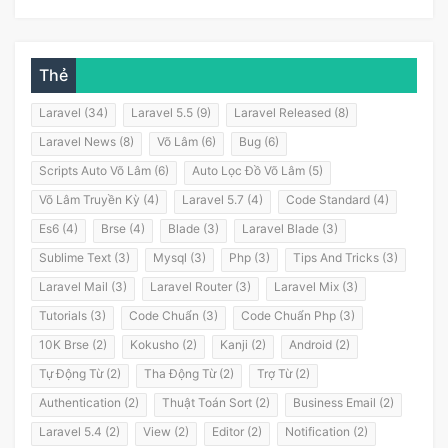
Thẻ
Laravel (34)
Laravel 5.5 (9)
Laravel Released (8)
Laravel News (8)
Võ Lâm (6)
Bug (6)
Scripts Auto Võ Lâm (6)
Auto Lọc Đồ Võ Lâm (5)
Võ Lâm Truyền Kỳ (4)
Laravel 5.7 (4)
Code Standard (4)
Es6 (4)
Brse (4)
Blade (3)
Laravel Blade (3)
Sublime Text (3)
Mysql (3)
Php (3)
Tips And Tricks (3)
Laravel Mail (3)
Laravel Router (3)
Laravel Mix (3)
Tutorials (3)
Code Chuẩn (3)
Code Chuẩn Php (3)
10K Brse (2)
Kokusho (2)
Kanji (2)
Android (2)
Tự Động Từ (2)
Tha Động Từ (2)
Trợ Từ (2)
Authentication (2)
Thuật Toán Sort (2)
Business Email (2)
Laravel 5.4 (2)
View (2)
Editor (2)
Notification (2)