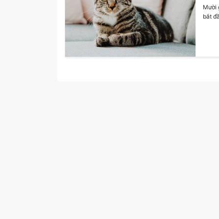
Mười g
bắt đầ