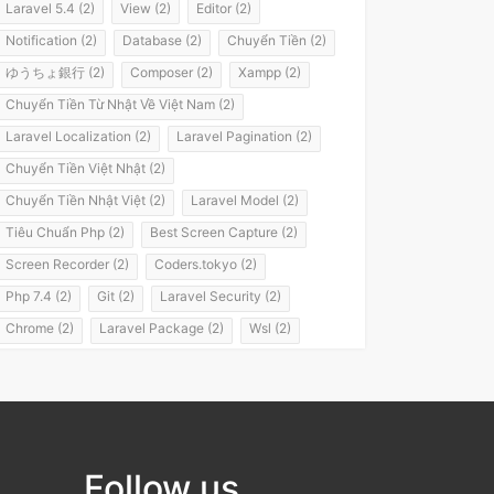
Laravel 5.4 (2)
View (2)
Editor (2)
Notification (2)
Database (2)
Chuyển Tiền (2)
ゆうちょ銀行 (2)
Composer (2)
Xampp (2)
Chuyển Tiền Từ Nhật Về Việt Nam (2)
Laravel Localization (2)
Laravel Pagination (2)
Chuyển Tiền Việt Nhật (2)
Chuyển Tiền Nhật Việt (2)
Laravel Model (2)
Tiêu Chuẩn Php (2)
Best Screen Capture (2)
Screen Recorder (2)
Coders.tokyo (2)
Php 7.4 (2)
Git (2)
Laravel Security (2)
Chrome (2)
Laravel Package (2)
Wsl (2)
Windows Subsystem For Linux (2)
Laravel 8 (2)
It Passport (2)
It パスポート (2)
Flashvps Panel (2)
Hớt Tóc (1)
Meros (1)
Luyện Nghe Tiếng Nhật (1)
Follow us
Luyện Nói Tiếng Nhật (1)
Shadowing (1)