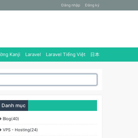
Đăng nhập
Đăng ký
ờng Kanji
Laravel
Laravel Tiếng Việt
日本
Danh mục
Blog(40)
VPS - Hosting(24)