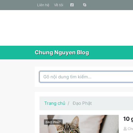
liên hệ
Về tôi
Chung Nguyen Blog
Search Box
Trang chủ
Đạo Phật
10 g
ĐẠO PHẬT
Ch