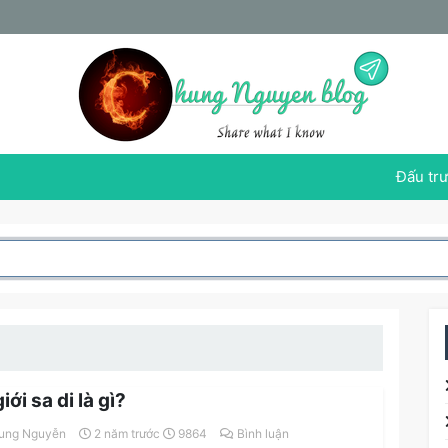
Đấu trư
iới sa di là gì?
ung Nguyễn
2 năm trước
9864
Bình luận