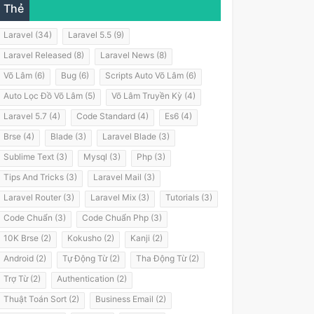
Thẻ
Laravel (34)
Laravel 5.5 (9)
Laravel Released (8)
Laravel News (8)
Võ Lâm (6)
Bug (6)
Scripts Auto Võ Lâm (6)
Auto Lọc Đồ Võ Lâm (5)
Võ Lâm Truyền Kỳ (4)
Laravel 5.7 (4)
Code Standard (4)
Es6 (4)
Brse (4)
Blade (3)
Laravel Blade (3)
Sublime Text (3)
Mysql (3)
Php (3)
Tips And Tricks (3)
Laravel Mail (3)
Laravel Router (3)
Laravel Mix (3)
Tutorials (3)
Code Chuẩn (3)
Code Chuẩn Php (3)
10K Brse (2)
Kokusho (2)
Kanji (2)
Android (2)
Tự Động Từ (2)
Tha Động Từ (2)
Trợ Từ (2)
Authentication (2)
Thuật Toán Sort (2)
Business Email (2)