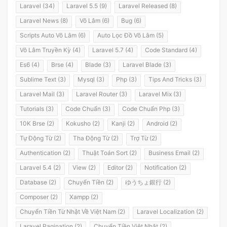
Laravel (34)
Laravel 5.5 (9)
Laravel Released (8)
Laravel News (8)
Võ Lâm (6)
Bug (6)
Scripts Auto Võ Lâm (6)
Auto Lọc Đồ Võ Lâm (5)
Võ Lâm Truyền Kỳ (4)
Laravel 5.7 (4)
Code Standard (4)
Es6 (4)
Brse (4)
Blade (3)
Laravel Blade (3)
Sublime Text (3)
Mysql (3)
Php (3)
Tips And Tricks (3)
Laravel Mail (3)
Laravel Router (3)
Laravel Mix (3)
Tutorials (3)
Code Chuẩn (3)
Code Chuẩn Php (3)
10K Brse (2)
Kokusho (2)
Kanji (2)
Android (2)
Tự Động Từ (2)
Tha Động Từ (2)
Trợ Từ (2)
Authentication (2)
Thuật Toán Sort (2)
Business Email (2)
Laravel 5.4 (2)
View (2)
Editor (2)
Notification (2)
Database (2)
Chuyển Tiền (2)
ゆうちょ銀行 (2)
Composer (2)
Xampp (2)
Chuyển Tiền Từ Nhật Về Việt Nam (2)
Laravel Localization (2)
Laravel Pagination (2)
Chuyển Tiền Việt Nhật (2)