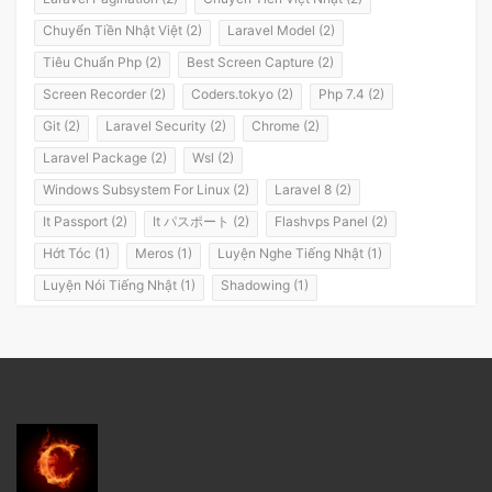
Chuyển Tiền Nhật Việt (2)
Laravel Model (2)
Tiêu Chuẩn Php (2)
Best Screen Capture (2)
Screen Recorder (2)
Coders.tokyo (2)
Php 7.4 (2)
Git (2)
Laravel Security (2)
Chrome (2)
Laravel Package (2)
Wsl (2)
Windows Subsystem For Linux (2)
Laravel 8 (2)
It Passport (2)
It パスポート (2)
Flashvps Panel (2)
Hớt Tóc (1)
Meros (1)
Luyện Nghe Tiếng Nhật (1)
Luyện Nói Tiếng Nhật (1)
Shadowing (1)
Shadowing Japanese (1)
Katakana (1)
Giáo Trình (1)
Party (1)
Yotsuya (1)
Okonomiyaki (1)
Yakisoba (1)
Lol (1)
Nhật Ký (1)
Kanji Study (1)
Đồ Dùng (1)
Dưa Leo Đẹp Trai (1)
Vlog (1)
Động Đất (1)
Sóng Thần (1)
Trần Hoàng Trung Tín (1)
Tokyo (1)
Wakarimasen (1)
Shirimasen (1)
Suối Nước Nóng (1)