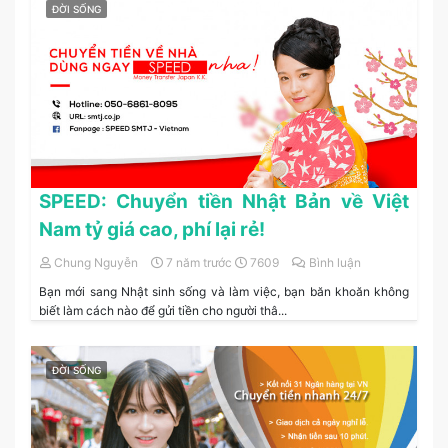
ĐỜI SỐNG
SPEED: Chuyển tiền Nhật Bản về Việt
Nam tỷ giá cao, phí lại rẻ!
Chung Nguyễn
7 năm trước
7609
Bình luận
Bạn mới sang Nhật sinh sống và làm việc, bạn băn khoăn không
biết làm cách nào để gửi tiền cho người thâ...
ĐỜI SỐNG