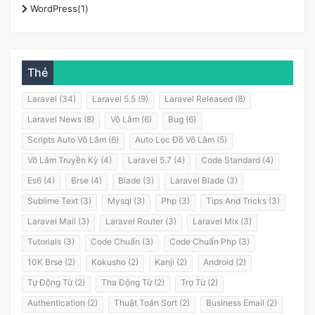
WordPress(1)
Thẻ
Laravel (34)
Laravel 5.5 (9)
Laravel Released (8)
Laravel News (8)
Võ Lâm (6)
Bug (6)
Scripts Auto Võ Lâm (6)
Auto Lọc Đồ Võ Lâm (5)
Võ Lâm Truyền Kỳ (4)
Laravel 5.7 (4)
Code Standard (4)
Es6 (4)
Brse (4)
Blade (3)
Laravel Blade (3)
Sublime Text (3)
Mysql (3)
Php (3)
Tips And Tricks (3)
Laravel Mail (3)
Laravel Router (3)
Laravel Mix (3)
Tutorials (3)
Code Chuẩn (3)
Code Chuẩn Php (3)
10K Brse (2)
Kokusho (2)
Kanji (2)
Android (2)
Tự Động Từ (2)
Tha Động Từ (2)
Trợ Từ (2)
Authentication (2)
Thuật Toán Sort (2)
Business Email (2)