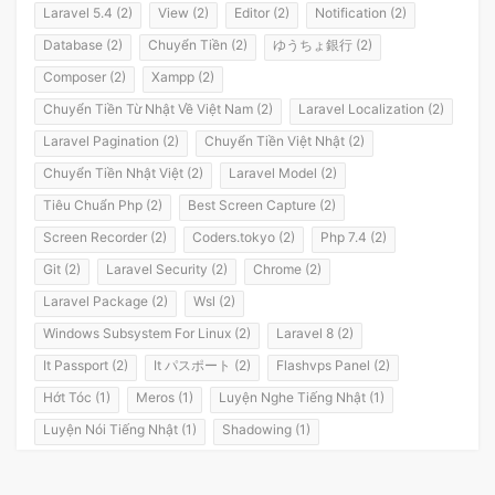
Laravel 5.4 (2)
View (2)
Editor (2)
Notification (2)
Database (2)
Chuyển Tiền (2)
ゆうちょ銀行 (2)
Composer (2)
Xampp (2)
Chuyển Tiền Từ Nhật Về Việt Nam (2)
Laravel Localization (2)
Laravel Pagination (2)
Chuyển Tiền Việt Nhật (2)
Chuyển Tiền Nhật Việt (2)
Laravel Model (2)
Tiêu Chuẩn Php (2)
Best Screen Capture (2)
Screen Recorder (2)
Coders.tokyo (2)
Php 7.4 (2)
Git (2)
Laravel Security (2)
Chrome (2)
Laravel Package (2)
Wsl (2)
Windows Subsystem For Linux (2)
Laravel 8 (2)
It Passport (2)
It パスポート (2)
Flashvps Panel (2)
Hớt Tóc (1)
Meros (1)
Luyện Nghe Tiếng Nhật (1)
Luyện Nói Tiếng Nhật (1)
Shadowing (1)
Shadowing Japanese (1)
Katakana (1)
Giáo Trình (1)
Party (1)
Yotsuya (1)
Okonomiyaki (1)
Yakisoba (1)