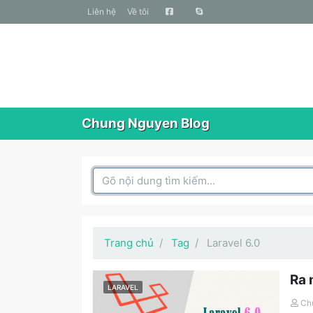
liên hệ
Về tôi
Chung Nguyen Blog
Search Box
Trang chủ
Tag
Laravel 6.0
Ra 
LARAVEL
Ch