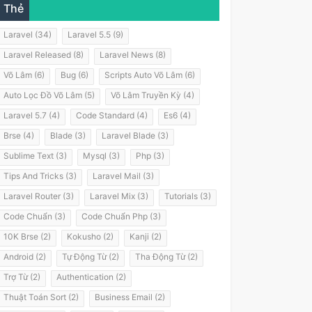
Thẻ
Laravel (34)
Laravel 5.5 (9)
Laravel Released (8)
Laravel News (8)
Võ Lâm (6)
Bug (6)
Scripts Auto Võ Lâm (6)
Auto Lọc Đồ Võ Lâm (5)
Võ Lâm Truyền Kỳ (4)
Laravel 5.7 (4)
Code Standard (4)
Es6 (4)
Brse (4)
Blade (3)
Laravel Blade (3)
Sublime Text (3)
Mysql (3)
Php (3)
Tips And Tricks (3)
Laravel Mail (3)
Laravel Router (3)
Laravel Mix (3)
Tutorials (3)
Code Chuẩn (3)
Code Chuẩn Php (3)
10K Brse (2)
Kokusho (2)
Kanji (2)
Android (2)
Tự Động Từ (2)
Tha Động Từ (2)
Trợ Từ (2)
Authentication (2)
Thuật Toán Sort (2)
Business Email (2)