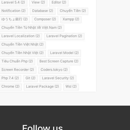
Laravel 5.4 (2)
View (2)
Editor (2)
Notification (2)
Database (2)
Chuyển Tiền (2)
ゆうちょ銀行 (2)
Composer (2)
Xampp (2)
Chuyển Tiền Từ Nhật Về Việt Nam (2)
Laravel Localization (2)
Laravel Pagination (2)
Chuyển Tiền Việt Nhật (2)
Chuyển Tiền Nhật Việt (2)
Laravel Model (2)
Tiêu Chuẩn Php (2)
Best Screen Capture (2)
Screen Recorder (2)
Coders.tokyo (2)
Php 7.4 (2)
Git (2)
Laravel Security (2)
Chrome (2)
Laravel Package (2)
Wsl (2)
Windows Subsystem For Linux (2)
Laravel 8 (2)
It Passport (2)
It パスポート (2)
Flashvps Panel (2)
Hớt Tóc (1)
Meros (1)
Luyện Nghe Tiếng Nhật (1)
Follow us
Luyện Nói Tiếng Nhật (1)
Shadowing (1)