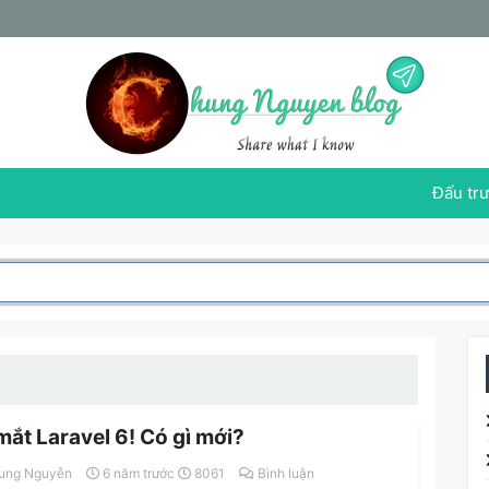
Đấu trư
mắt Laravel 6! Có gì mới?
ung Nguyễn
6 năm trước
8061
Bình luận