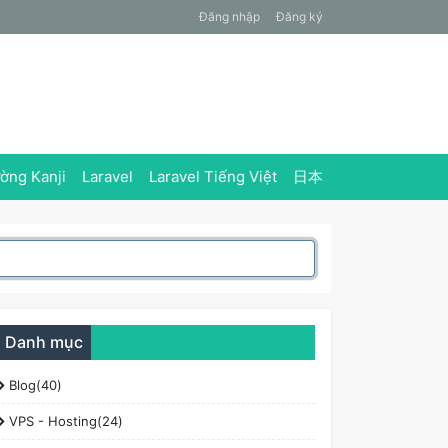
Đăng nhập
Đăng ký
ờng Kanji
Laravel
Laravel Tiếng Việt
日本
Danh mục
Blog(40)
VPS - Hosting(24)