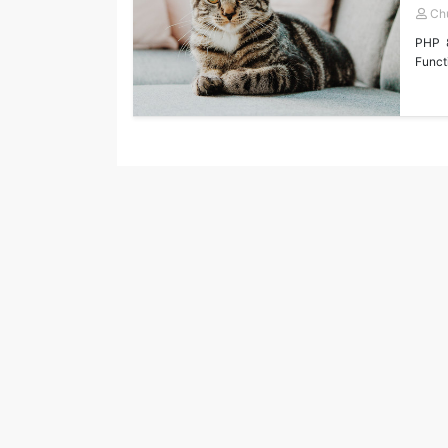
Ch
PHP 8
Funct