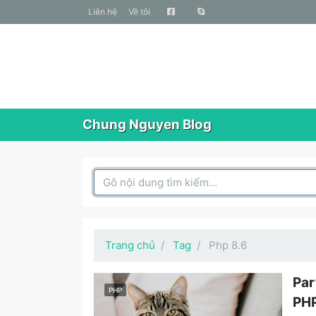
liên hệ
Về tôi
Chung Nguyen Blog
Search Box
Trang chủ
Tag
Php 8.6
Par
PHP
PHP