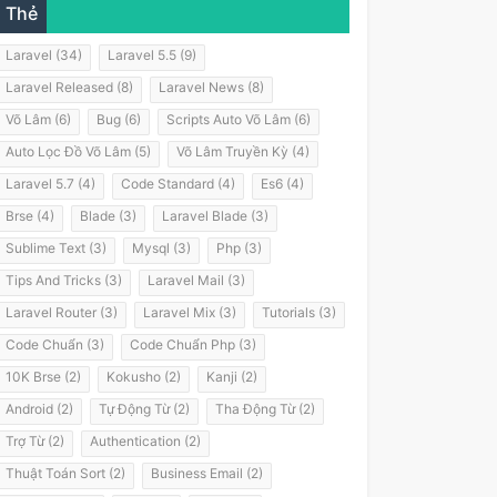
Thẻ
Laravel (34)
Laravel 5.5 (9)
Laravel Released (8)
Laravel News (8)
Võ Lâm (6)
Bug (6)
Scripts Auto Võ Lâm (6)
Auto Lọc Đồ Võ Lâm (5)
Võ Lâm Truyền Kỳ (4)
Laravel 5.7 (4)
Code Standard (4)
Es6 (4)
Brse (4)
Blade (3)
Laravel Blade (3)
Sublime Text (3)
Mysql (3)
Php (3)
Tips And Tricks (3)
Laravel Mail (3)
Laravel Router (3)
Laravel Mix (3)
Tutorials (3)
Code Chuẩn (3)
Code Chuẩn Php (3)
10K Brse (2)
Kokusho (2)
Kanji (2)
Android (2)
Tự Động Từ (2)
Tha Động Từ (2)
Trợ Từ (2)
Authentication (2)
Thuật Toán Sort (2)
Business Email (2)