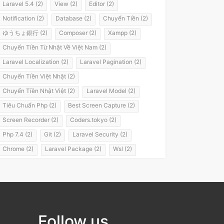
Laravel 5.4 (2)
View (2)
Editor (2)
Notification (2)
Database (2)
Chuyển Tiền (2)
ゆうちょ銀行 (2)
Composer (2)
Xampp (2)
Chuyển Tiền Từ Nhật Về Việt Nam (2)
Laravel Localization (2)
Laravel Pagination (2)
Chuyển Tiền Việt Nhật (2)
Chuyển Tiền Nhật Việt (2)
Laravel Model (2)
Tiêu Chuẩn Php (2)
Best Screen Capture (2)
Screen Recorder (2)
Coders.tokyo (2)
Php 7.4 (2)
Git (2)
Laravel Security (2)
Chrome (2)
Laravel Package (2)
Wsl (2)
Windows Subsystem For Linux (2)
Laravel 8 (2)
It Passport (2)
It パスポート (2)
Flashvps Panel (2)
Hớt Tóc (1)
Meros (1)
Luyện Nghe Tiếng Nhật (1)
Follow us
Luyện Nói Tiếng Nhật (1)
Shadowing (1)