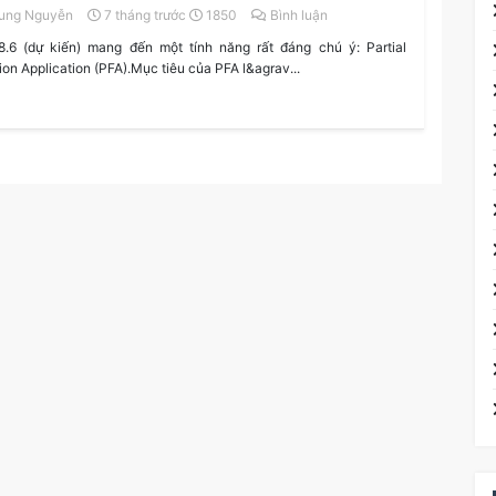
ung Nguyễn
7 tháng trước
1850
Bình luận
.6 (dự kiến) mang đến một tính năng rất đáng chú ý: Partial
ion Application (PFA).Mục tiêu của PFA l&agrav...