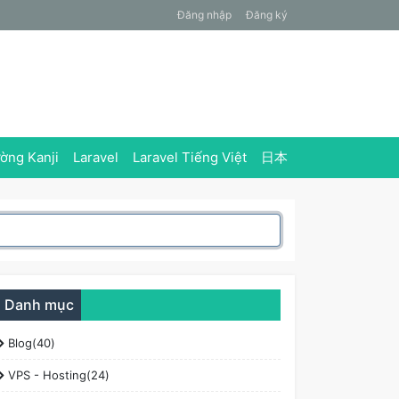
Đăng nhập
Đăng ký
ờng Kanji
Laravel
Laravel Tiếng Việt
日本
Danh mục
Blog(40)
VPS - Hosting(24)