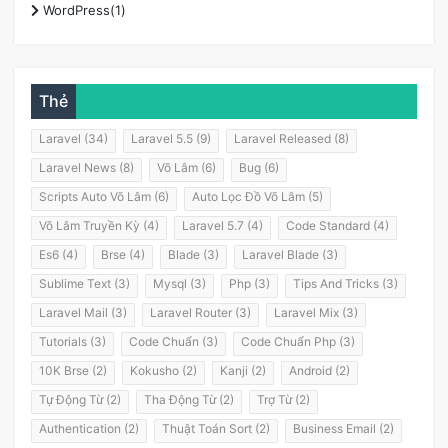
WordPress(1)
Thẻ
Laravel (34)
Laravel 5.5 (9)
Laravel Released (8)
Laravel News (8)
Võ Lâm (6)
Bug (6)
Scripts Auto Võ Lâm (6)
Auto Lọc Đồ Võ Lâm (5)
Võ Lâm Truyền Kỳ (4)
Laravel 5.7 (4)
Code Standard (4)
Es6 (4)
Brse (4)
Blade (3)
Laravel Blade (3)
Sublime Text (3)
Mysql (3)
Php (3)
Tips And Tricks (3)
Laravel Mail (3)
Laravel Router (3)
Laravel Mix (3)
Tutorials (3)
Code Chuẩn (3)
Code Chuẩn Php (3)
10K Brse (2)
Kokusho (2)
Kanji (2)
Android (2)
Tự Động Từ (2)
Tha Động Từ (2)
Trợ Từ (2)
Authentication (2)
Thuật Toán Sort (2)
Business Email (2)