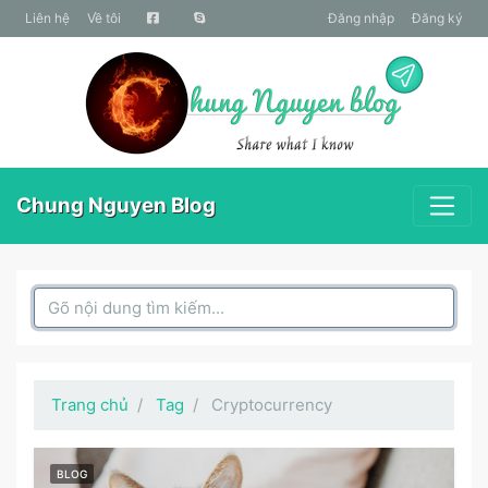
liên hệ
Về tôi
Đăng nhập
Đăng ký
Chung Nguyen Blog
Search Box
Trang chủ
Tag
Cryptocurrency
BLOG