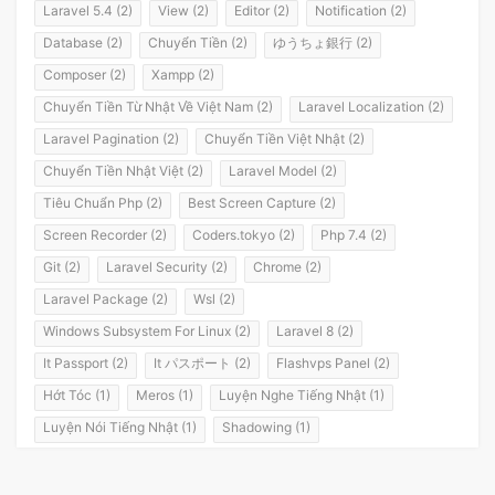
Laravel 5.4 (2)
View (2)
Editor (2)
Notification (2)
Database (2)
Chuyển Tiền (2)
ゆうちょ銀行 (2)
Composer (2)
Xampp (2)
Chuyển Tiền Từ Nhật Về Việt Nam (2)
Laravel Localization (2)
Laravel Pagination (2)
Chuyển Tiền Việt Nhật (2)
Chuyển Tiền Nhật Việt (2)
Laravel Model (2)
Tiêu Chuẩn Php (2)
Best Screen Capture (2)
Screen Recorder (2)
Coders.tokyo (2)
Php 7.4 (2)
Git (2)
Laravel Security (2)
Chrome (2)
Laravel Package (2)
Wsl (2)
Windows Subsystem For Linux (2)
Laravel 8 (2)
It Passport (2)
It パスポート (2)
Flashvps Panel (2)
Hớt Tóc (1)
Meros (1)
Luyện Nghe Tiếng Nhật (1)
Luyện Nói Tiếng Nhật (1)
Shadowing (1)
Shadowing Japanese (1)
Katakana (1)
Giáo Trình (1)
Party (1)
Yotsuya (1)
Okonomiyaki (1)
Yakisoba (1)