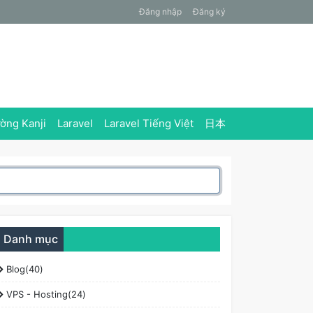
Đăng nhập
Đăng ký
ờng Kanji
Laravel
Laravel Tiếng Việt
日本
Danh mục
Blog(40)
VPS - Hosting(24)