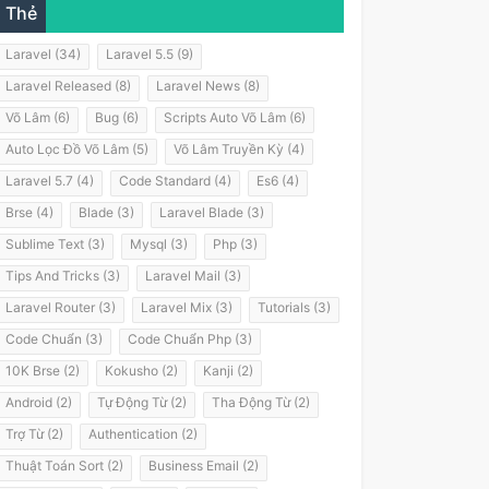
Thẻ
Laravel (34)
Laravel 5.5 (9)
Laravel Released (8)
Laravel News (8)
Võ Lâm (6)
Bug (6)
Scripts Auto Võ Lâm (6)
Auto Lọc Đồ Võ Lâm (5)
Võ Lâm Truyền Kỳ (4)
Laravel 5.7 (4)
Code Standard (4)
Es6 (4)
Brse (4)
Blade (3)
Laravel Blade (3)
Sublime Text (3)
Mysql (3)
Php (3)
Tips And Tricks (3)
Laravel Mail (3)
Laravel Router (3)
Laravel Mix (3)
Tutorials (3)
Code Chuẩn (3)
Code Chuẩn Php (3)
10K Brse (2)
Kokusho (2)
Kanji (2)
Android (2)
Tự Động Từ (2)
Tha Động Từ (2)
Trợ Từ (2)
Authentication (2)
Thuật Toán Sort (2)
Business Email (2)