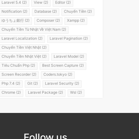
Laravel 5.4 (2)
View (2)
Editor (2)
Notification (2)
Database (2)
Chuyển Tiền (2)
ゆうちょ銀行 (2)
Composer (2)
Xampp (2)
Chuyển Tiền Từ Nhật Về Việt Nam (2)
Laravel Localization (2)
Laravel Pagination (2)
Chuyển Tiền Việt Nhật (2)
Chuyển Tiền Nhật Việt (2)
Laravel Model (2)
Tiêu Chuẩn Php (2)
Best Screen Capture (2)
Screen Recorder (2)
Coders.tokyo (2)
Php 7.4 (2)
Git (2)
Laravel Security (2)
Chrome (2)
Laravel Package (2)
Wsl (2)
Windows Subsystem For Linux (2)
Laravel 8 (2)
It Passport (2)
It パスポート (2)
Flashvps Panel (2)
Hớt Tóc (1)
Meros (1)
Luyện Nghe Tiếng Nhật (1)
Follow us
Luyện Nói Tiếng Nhật (1)
Shadowing (1)