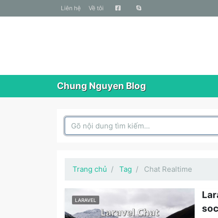
liên hệ
Về tôi
Chung Nguyen Blog
Search Box
Trang chủ
Tag
Chat Realtime
Lar
LARAVEL
soc