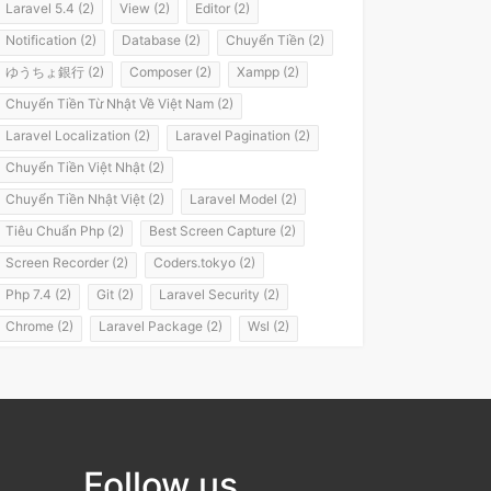
Laravel 5.4 (2)
View (2)
Editor (2)
Notification (2)
Database (2)
Chuyển Tiền (2)
ゆうちょ銀行 (2)
Composer (2)
Xampp (2)
Chuyển Tiền Từ Nhật Về Việt Nam (2)
Laravel Localization (2)
Laravel Pagination (2)
Chuyển Tiền Việt Nhật (2)
Chuyển Tiền Nhật Việt (2)
Laravel Model (2)
Tiêu Chuẩn Php (2)
Best Screen Capture (2)
Screen Recorder (2)
Coders.tokyo (2)
Php 7.4 (2)
Git (2)
Laravel Security (2)
Chrome (2)
Laravel Package (2)
Wsl (2)
Windows Subsystem For Linux (2)
Laravel 8 (2)
It Passport (2)
It パスポート (2)
Flashvps Panel (2)
Hớt Tóc (1)
Meros (1)
Luyện Nghe Tiếng Nhật (1)
Follow us
Luyện Nói Tiếng Nhật (1)
Shadowing (1)