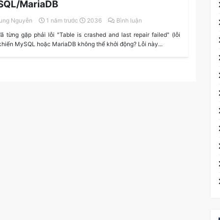
SQL/MariaDB
ung Nguyễn
1 năm trước
2036
Bình luận
ã từng gặp phải lỗi "Table is crashed and last repair failed" (lỗi
khiến MySQL hoặc MariaDB không thể khởi động? Lỗi này...