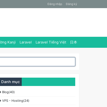
Đăng nhập
Đăng ký
ờng Kanji
Laravel
Laravel Tiếng Việt
日本
Danh mục
Blog(40)
VPS - Hosting(24)