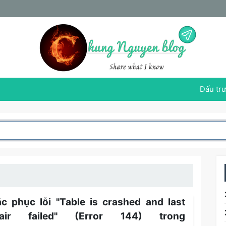
Đấu trư
c phục lỗi "Table is crashed and last
pair failed" (Error 144) trong