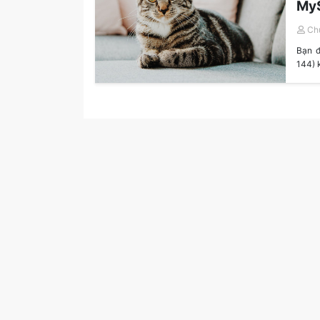
My
Ch
Bạn đ
144) 