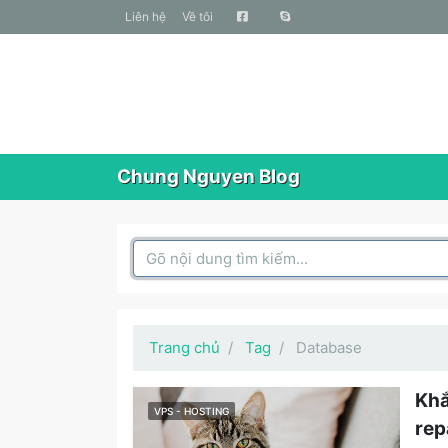
liên hệ
Về tôi
Chung Nguyen Blog
Search Box
Trang chủ
Tag
Database
Khắ
VPS - HOSTING
re