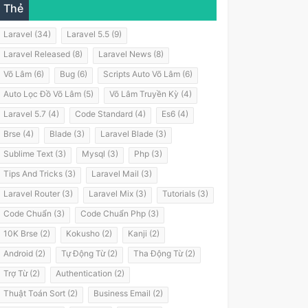
Thẻ
Laravel (34)
Laravel 5.5 (9)
Laravel Released (8)
Laravel News (8)
Võ Lâm (6)
Bug (6)
Scripts Auto Võ Lâm (6)
Auto Lọc Đồ Võ Lâm (5)
Võ Lâm Truyền Kỳ (4)
Laravel 5.7 (4)
Code Standard (4)
Es6 (4)
Brse (4)
Blade (3)
Laravel Blade (3)
Sublime Text (3)
Mysql (3)
Php (3)
Tips And Tricks (3)
Laravel Mail (3)
Laravel Router (3)
Laravel Mix (3)
Tutorials (3)
Code Chuẩn (3)
Code Chuẩn Php (3)
10K Brse (2)
Kokusho (2)
Kanji (2)
Android (2)
Tự Động Từ (2)
Tha Động Từ (2)
Trợ Từ (2)
Authentication (2)
Thuật Toán Sort (2)
Business Email (2)