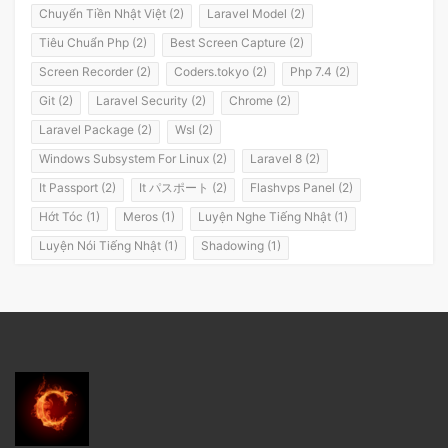
Chuyển Tiền Nhật Việt (2)
Laravel Model (2)
Tiêu Chuẩn Php (2)
Best Screen Capture (2)
Screen Recorder (2)
Coders.tokyo (2)
Php 7.4 (2)
Git (2)
Laravel Security (2)
Chrome (2)
Laravel Package (2)
Wsl (2)
Windows Subsystem For Linux (2)
Laravel 8 (2)
It Passport (2)
It パスポート (2)
Flashvps Panel (2)
Hớt Tóc (1)
Meros (1)
Luyện Nghe Tiếng Nhật (1)
Luyện Nói Tiếng Nhật (1)
Shadowing (1)
Shadowing Japanese (1)
Katakana (1)
Giáo Trình (1)
Party (1)
Yotsuya (1)
Okonomiyaki (1)
Yakisoba (1)
Lol (1)
Nhật Ký (1)
Kanji Study (1)
Đồ Dùng (1)
Dưa Leo Đẹp Trai (1)
Vlog (1)
Động Đất (1)
Sóng Thần (1)
Trần Hoàng Trung Tín (1)
Tokyo (1)
Wakarimasen (1)
Shirimasen (1)
Suối Nước Nóng (1)