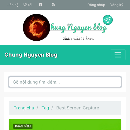
liên hệ
Về tôi
Đăng nhập
Đăng ký
Chung Nguyen Blog
Search Box
Trang chủ
Tag
Best Screen Capture
PHẦN MỀM