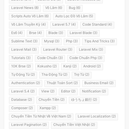
Laravel News (8)
Võ Lâm (6)
Bug (6)
Scripts Auto Võ Lâm (6)
Auto Lọc Đồ Võ Lâm (5)
Võ Lâm Truyền Kỳ (4)
Laravel 5.7 (4)
Code Standard (4)
Es6 (4)
Brse (4)
Blade (3)
Laravel Blade (3)
Sublime Text (3)
Mysql (3)
Php (3)
Tips And Tricks (3)
Laravel Mail (3)
Laravel Router (3)
Laravel Mix (3)
Tutorials (3)
Code Chuẩn (3)
Code Chuẩn Php (3)
10K Brse (2)
Kokusho (2)
Kanji (2)
Android (2)
Tự Động Từ (2)
Tha Động Từ (2)
Trợ Từ (2)
Authentication (2)
Thuật Toán Sort (2)
Business Email (2)
Laravel 5.4 (2)
View (2)
Editor (2)
Notification (2)
Database (2)
Chuyển Tiền (2)
ゆうちょ銀行 (2)
Composer (2)
Xampp (2)
Chuyển Tiền Từ Nhật Về Việt Nam (2)
Laravel Localization (2)
Laravel Pagination (2)
Chuyển Tiền Việt Nhật (2)