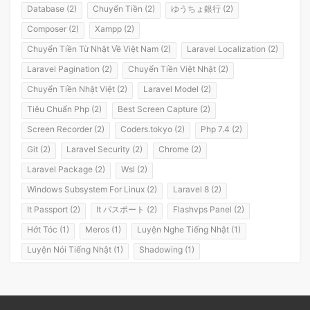
Database (2)
Chuyển Tiền (2)
ゆうちょ銀行 (2)
Composer (2)
Xampp (2)
Chuyển Tiền Từ Nhật Về Việt Nam (2)
Laravel Localization (2)
Laravel Pagination (2)
Chuyển Tiền Việt Nhật (2)
Chuyển Tiền Nhật Việt (2)
Laravel Model (2)
Tiêu Chuẩn Php (2)
Best Screen Capture (2)
Screen Recorder (2)
Coders.tokyo (2)
Php 7.4 (2)
Git (2)
Laravel Security (2)
Chrome (2)
Laravel Package (2)
Wsl (2)
Windows Subsystem For Linux (2)
Laravel 8 (2)
It Passport (2)
It パスポート (2)
Flashvps Panel (2)
Hớt Tóc (1)
Meros (1)
Luyện Nghe Tiếng Nhật (1)
Luyện Nói Tiếng Nhật (1)
Shadowing (1)
Shadowing Japanese (1)
Katakana (1)
Giáo Trình (1)
Party (1)
Yotsuya (1)
Okonomiyaki (1)
Yakisoba (1)
Lol (1)
Nhật Ký (1)
Kanji Study (1)
Đồ Dùng (1)