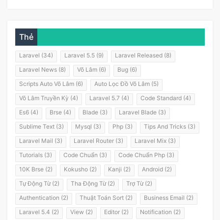
Thẻ
Laravel (34)
Laravel 5.5 (9)
Laravel Released (8)
Laravel News (8)
Võ Lâm (6)
Bug (6)
Scripts Auto Võ Lâm (6)
Auto Lọc Đồ Võ Lâm (5)
Võ Lâm Truyền Kỳ (4)
Laravel 5.7 (4)
Code Standard (4)
Es6 (4)
Brse (4)
Blade (3)
Laravel Blade (3)
Sublime Text (3)
Mysql (3)
Php (3)
Tips And Tricks (3)
Laravel Mail (3)
Laravel Router (3)
Laravel Mix (3)
Tutorials (3)
Code Chuẩn (3)
Code Chuẩn Php (3)
10K Brse (2)
Kokusho (2)
Kanji (2)
Android (2)
Tự Động Từ (2)
Tha Động Từ (2)
Trợ Từ (2)
Authentication (2)
Thuật Toán Sort (2)
Business Email (2)
Laravel 5.4 (2)
View (2)
Editor (2)
Notification (2)