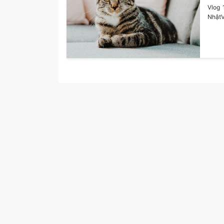
Vlog 
NhậtV