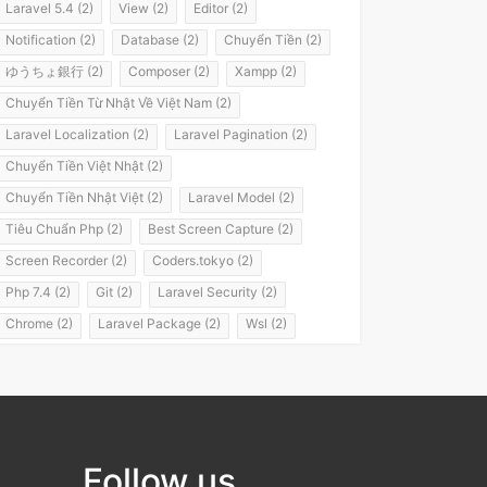
Laravel 5.4 (2)
View (2)
Editor (2)
Notification (2)
Database (2)
Chuyển Tiền (2)
ゆうちょ銀行 (2)
Composer (2)
Xampp (2)
Chuyển Tiền Từ Nhật Về Việt Nam (2)
Laravel Localization (2)
Laravel Pagination (2)
Chuyển Tiền Việt Nhật (2)
Chuyển Tiền Nhật Việt (2)
Laravel Model (2)
Tiêu Chuẩn Php (2)
Best Screen Capture (2)
Screen Recorder (2)
Coders.tokyo (2)
Php 7.4 (2)
Git (2)
Laravel Security (2)
Chrome (2)
Laravel Package (2)
Wsl (2)
Windows Subsystem For Linux (2)
Laravel 8 (2)
It Passport (2)
It パスポート (2)
Flashvps Panel (2)
Hớt Tóc (1)
Meros (1)
Luyện Nghe Tiếng Nhật (1)
Follow us
Luyện Nói Tiếng Nhật (1)
Shadowing (1)