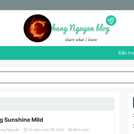
Đấu trư
g Sunshine Mild
ung Nguyễn
10 năm trước
3062
Bình luận