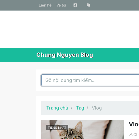
liên hệ
Về tôi
Chung Nguyen Blog
Search Box
Trang chủ
Tag
Vlog
Vlo
TIẾNG NHẬT
Ch