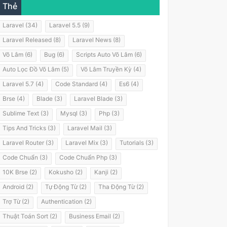
Thẻ
Laravel (34)
Laravel 5.5 (9)
Laravel Released (8)
Laravel News (8)
Võ Lâm (6)
Bug (6)
Scripts Auto Võ Lâm (6)
Auto Lọc Đồ Võ Lâm (5)
Võ Lâm Truyền Kỳ (4)
Laravel 5.7 (4)
Code Standard (4)
Es6 (4)
Brse (4)
Blade (3)
Laravel Blade (3)
Sublime Text (3)
Mysql (3)
Php (3)
Tips And Tricks (3)
Laravel Mail (3)
Laravel Router (3)
Laravel Mix (3)
Tutorials (3)
Code Chuẩn (3)
Code Chuẩn Php (3)
10K Brse (2)
Kokusho (2)
Kanji (2)
Android (2)
Tự Động Từ (2)
Tha Động Từ (2)
Trợ Từ (2)
Authentication (2)
Thuật Toán Sort (2)
Business Email (2)