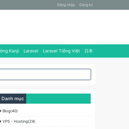
Đăng nhập
Đăng ký
ờng Kanji
Laravel
Laravel Tiếng Việt
日本
Danh mục
Blog(40)
VPS - Hosting(24)