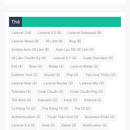
Thẻ
Laravel (34)
Laravel 5.5 (9)
Laravel Released (8)
Laravel News (8)
Võ Lâm (6)
Bug (6)
Scripts Auto Võ Lâm (6)
Auto Lọc Đồ Võ Lâm (5)
Võ Lâm Truyền Kỳ (4)
Laravel 5.7 (4)
Code Standard (4)
Es6 (4)
Brse (4)
Blade (3)
Laravel Blade (3)
Sublime Text (3)
Mysql (3)
Php (3)
Tips And Tricks (3)
Laravel Mail (3)
Laravel Router (3)
Laravel Mix (3)
Tutorials (3)
Code Chuẩn (3)
Code Chuẩn Php (3)
10K Brse (2)
Kokusho (2)
Kanji (2)
Android (2)
Tự Động Từ (2)
Tha Động Từ (2)
Trợ Từ (2)
Authentication (2)
Thuật Toán Sort (2)
Business Email (2)
Laravel 5.4 (2)
View (2)
Editor (2)
Notification (2)