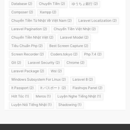
Database (2)
Chuyển Tiền (2)
ゆうちょ銀行 (2)
Composer (2)
Xampp (2)
Chuyển Tiền Từ Nhật Về Việt Nam (2)
Laravel Localization (2)
Laravel Pagination (2)
Chuyển Tiền Việt Nhật (2)
Chuyển Tiền Nhật Việt (2)
Laravel Model (2)
Tiêu Chuẩn Php (2)
Best Screen Capture (2)
Screen Recorder (2)
Coders.tokyo (2)
Php 7.4 (2)
Git (2)
Laravel Security (2)
Chrome (2)
Laravel Package (2)
Wsl (2)
Windows Subsystem For Linux (2)
Laravel 8 (2)
It Passport (2)
It パスポート (2)
Flashvps Panel (2)
Hớt Tóc (1)
Meros (1)
Luyện Nghe Tiếng Nhật (1)
Luyện Nói Tiếng Nhật (1)
Shadowing (1)
Shadowing Japanese (1)
Katakana (1)
Giáo Trình (1)
Party (1)
Yotsuya (1)
Okonomiyaki (1)
Yakisoba (1)
Lol (1)
Nhật Ký (1)
Kanji Study (1)
Đồ Dùng (1)