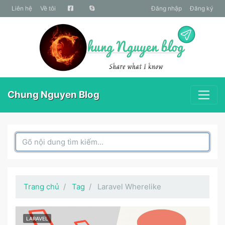
liên hệ
Về tôi
Đăng nhập
Đăng ký
Chung Nguyen Blog
Search Box
Trang chủ
Tag
Laravel Wherelike
LARAVEL