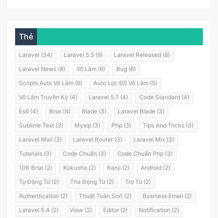
Thẻ
Laravel (34)
Laravel 5.5 (9)
Laravel Released (8)
Laravel News (8)
Võ Lâm (6)
Bug (6)
Scripts Auto Võ Lâm (6)
Auto Lọc Đồ Võ Lâm (5)
Võ Lâm Truyền Kỳ (4)
Laravel 5.7 (4)
Code Standard (4)
Es6 (4)
Brse (4)
Blade (3)
Laravel Blade (3)
Sublime Text (3)
Mysql (3)
Php (3)
Tips And Tricks (3)
Laravel Mail (3)
Laravel Router (3)
Laravel Mix (3)
Tutorials (3)
Code Chuẩn (3)
Code Chuẩn Php (3)
10K Brse (2)
Kokusho (2)
Kanji (2)
Android (2)
Tự Động Từ (2)
Tha Động Từ (2)
Trợ Từ (2)
Authentication (2)
Thuật Toán Sort (2)
Business Email (2)
Laravel 5.4 (2)
View (2)
Editor (2)
Notification (2)