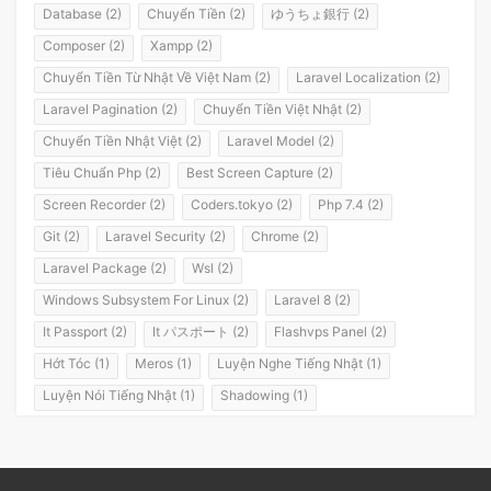
Database (2)
Chuyển Tiền (2)
ゆうちょ銀行 (2)
Composer (2)
Xampp (2)
Chuyển Tiền Từ Nhật Về Việt Nam (2)
Laravel Localization (2)
Laravel Pagination (2)
Chuyển Tiền Việt Nhật (2)
Chuyển Tiền Nhật Việt (2)
Laravel Model (2)
Tiêu Chuẩn Php (2)
Best Screen Capture (2)
Screen Recorder (2)
Coders.tokyo (2)
Php 7.4 (2)
Git (2)
Laravel Security (2)
Chrome (2)
Laravel Package (2)
Wsl (2)
Windows Subsystem For Linux (2)
Laravel 8 (2)
It Passport (2)
It パスポート (2)
Flashvps Panel (2)
Hớt Tóc (1)
Meros (1)
Luyện Nghe Tiếng Nhật (1)
Luyện Nói Tiếng Nhật (1)
Shadowing (1)
Shadowing Japanese (1)
Katakana (1)
Giáo Trình (1)
Party (1)
Yotsuya (1)
Okonomiyaki (1)
Yakisoba (1)
Lol (1)
Nhật Ký (1)
Kanji Study (1)
Đồ Dùng (1)