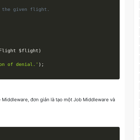
 the given flight.

Flight 
$flight
)
on of denial.'
)
;
e Middleware, đơn giản là tạo một Job Middleware và