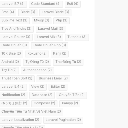
Laravel 5.7 (4)
Code Standard (4)
Es6 (4)
Brse (4)
Blade (3)
Laravel Blade (3)
Sublime Text (3)
Mysql (3)
Php (3)
Tips And Tricks (3)
Laravel Mail (3)
Laravel Router (3)
Laravel Mix (3)
Tutorials (3)
Code Chuẩn (3)
Code Chuẩn Php (3)
10K Brse (2)
Kokusho (2)
Kanji (2)
Android (2)
Tự Động Từ (2)
Tha Động Từ (2)
Trợ Từ (2)
Authentication (2)
Thuật Toán Sort (2)
Business Email (2)
Laravel 5.4 (2)
View (2)
Editor (2)
Notification (2)
Database (2)
Chuyển Tiền (2)
ゆうちょ銀行 (2)
Composer (2)
Xampp (2)
Chuyển Tiền Từ Nhật Về Việt Nam (2)
Laravel Localization (2)
Laravel Pagination (2)
Chuyển Tiền Việt Nhật (2)