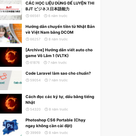
CÁC HỌC LIỆU DÙNG ĐỂ LUYỆN THI
BJT ビジネス日本語能力
66561
6 năm trước
Hướng dẫn chuyển tiền từ Nhật Bản
về Việt Nam bằng DCOM
66257
8 năm trước
[Archive] Hướng dẫn viết auto cho
game Võ Lâm 1 (VLTK)
61876
7 năm trước
Code Laravel làm sao cho chuẩn?
59054
7 năm trước
Cách đọc các ký tự, dấu bằng tiếng
Nhật
54320
8 năm trước
Photoshop CS6 Portable (Chạy
ngay không cần cài đặt)
39969
8 năm trước