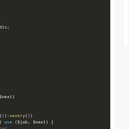
dis
;
$next
)
(
1
)
-
>
every
(
5
)
)
use
(
$job
,
$next
)
{
ned...