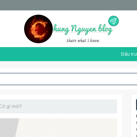
Đấu trư
 Có gì mới?