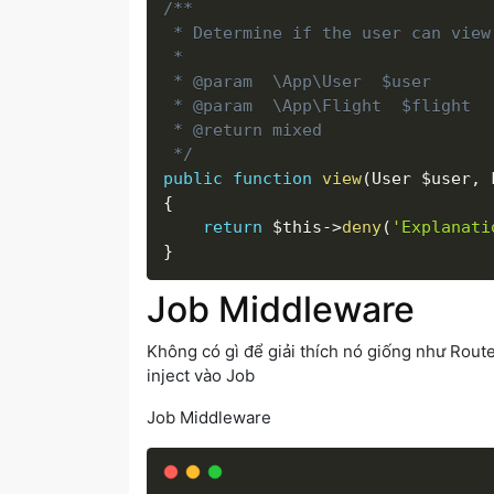
/**

 * Determine if the user can view
 *

 * @param  \App\User  $user

 * @param  \App\Flight  $flight

 * @return mixed

 */
public
function
view
(
User 
$user
,
 
{
return
$this
-
>
deny
(
'Explanati
}
Job Middleware
Không có gì để giải thích nó giống như Rout
inject vào Job
Job Middleware