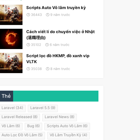
Scripts Auto Võ lâm truyền kỳ
36443
9 năm trước
Cách viết lí do chuyển việc ở Nhật
(退職理由)
35102
6 năm trước
Script lọc đồ HKMP, đồ xanh vip
VLTK
35038
8 năm trước
Thẻ
Laravel (34)
Laravel 5.5 (9)
Laravel Released (8)
Laravel News (8)
Võ Lâm (6)
Bug (6)
Scripts Auto Võ Lâm (6)
Auto Lọc Đồ Võ Lâm (5)
Võ Lâm Truyền Kỳ (4)