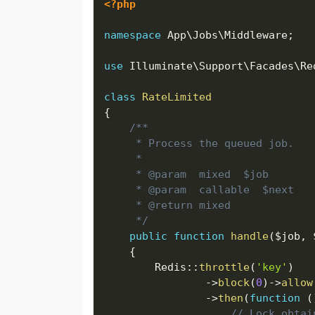
<?php
namespace
App
\
Jobs
\
Middleware
;
use
Illuminate
\
Support
\
Facades
\
Re
class
RateLimited
{
/**

     * Process the queued job.

     *

     * @param  mixed  $job

     * @param  callable  $next

     * @return mixed

     */
public
function
handle
(
$job
,
{
        Redis
:
:
throttle
(
'key'
)
-
>
block
(
0
)
-
>
allow
-
>
then
(
function
(
// Lock obtai