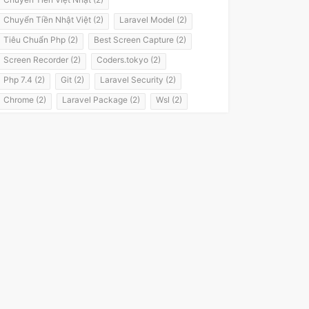
Chuyển Tiền Nhật Việt (2)
Laravel Model (2)
Tiêu Chuẩn Php (2)
Best Screen Capture (2)
Screen Recorder (2)
Coders.tokyo (2)
Php 7.4 (2)
Git (2)
Laravel Security (2)
Chrome (2)
Laravel Package (2)
Wsl (2)
Windows Subsystem For Linux (2)
Laravel 8 (2)
It Passport (2)
It パスポート (2)
Flashvps Panel (2)
Hớt Tóc (1)
Meros (1)
Luyện Nghe Tiếng Nhật (1)
Luyện Nói Tiếng Nhật (1)
Shadowing (1)
Shadowing Japanese (1)
Katakana (1)
Giáo Trình (1)
Party (1)
Yotsuya (1)
Okonomiyaki (1)
Yakisoba (1)
Lol (1)
Nhật Ký (1)
Kanji Study (1)
Đồ Dùng (1)
Dưa Leo Đẹp Trai (1)
Vlog (1)
Động Đất (1)