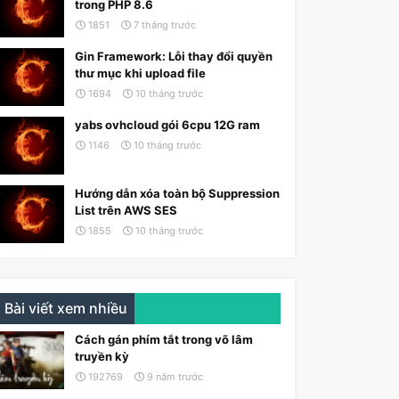
trong PHP 8.6
1851
7 tháng trước
Gin Framework: Lỗi thay đổi quyền
thư mục khi upload file
1694
10 tháng trước
yabs ovhcloud gói 6cpu 12G ram
1146
10 tháng trước
Hướng dẫn xóa toàn bộ Suppression
List trên AWS SES
1855
10 tháng trước
Bài viết xem nhiều
Cách gán phím tắt trong võ lâm
truyền kỳ
192769
9 năm trước