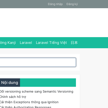
Đăng nhập
Đăng ký
ờng Kanji
Laravel
Laravel Tiếng Việt
日本
Nội dung
Đổi versioning scheme sang Semantic Versioning
Chính sách hỗ trợ
Cải thiện Exceptions thông qua Ignition
Cải thiện Authorization Responses