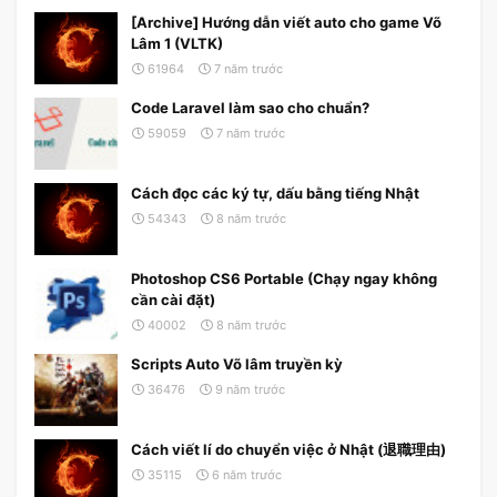
[Archive] Hướng dẫn viết auto cho game Võ
Lâm 1 (VLTK)
61964
7 năm trước
Code Laravel làm sao cho chuẩn?
59059
7 năm trước
Cách đọc các ký tự, dấu bằng tiếng Nhật
54343
8 năm trước
Photoshop CS6 Portable (Chạy ngay không
cần cài đặt)
40002
8 năm trước
Scripts Auto Võ lâm truyền kỳ
36476
9 năm trước
Cách viết lí do chuyển việc ở Nhật (退職理由)
35115
6 năm trước