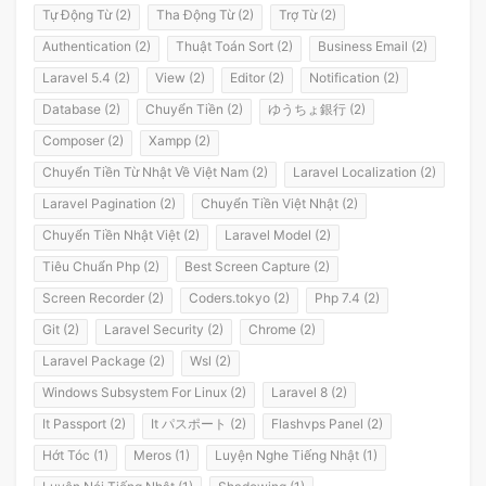
Tự Động Từ (2)
Tha Động Từ (2)
Trợ Từ (2)
Authentication (2)
Thuật Toán Sort (2)
Business Email (2)
Laravel 5.4 (2)
View (2)
Editor (2)
Notification (2)
Database (2)
Chuyển Tiền (2)
ゆうちょ銀行 (2)
Composer (2)
Xampp (2)
Chuyển Tiền Từ Nhật Về Việt Nam (2)
Laravel Localization (2)
Laravel Pagination (2)
Chuyển Tiền Việt Nhật (2)
Chuyển Tiền Nhật Việt (2)
Laravel Model (2)
Tiêu Chuẩn Php (2)
Best Screen Capture (2)
Screen Recorder (2)
Coders.tokyo (2)
Php 7.4 (2)
Git (2)
Laravel Security (2)
Chrome (2)
Laravel Package (2)
Wsl (2)
Windows Subsystem For Linux (2)
Laravel 8 (2)
It Passport (2)
It パスポート (2)
Flashvps Panel (2)
Hớt Tóc (1)
Meros (1)
Luyện Nghe Tiếng Nhật (1)