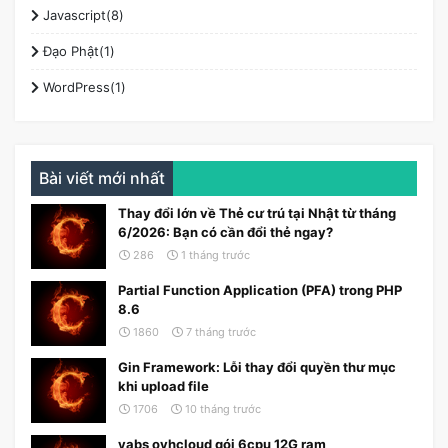
Javascript(8)
Đạo Phật(1)
WordPress(1)
Bài viết mới nhất
Thay đổi lớn về Thẻ cư trú tại Nhật từ tháng
6/2026: Bạn có cần đổi thẻ ngay?
286
1 tháng trước
Partial Function Application (PFA) trong PHP
8.6
1860
7 tháng trước
Gin Framework: Lỗi thay đổi quyền thư mục
khi upload file
1706
10 tháng trước
yabs ovhcloud gói 6cpu 12G ram