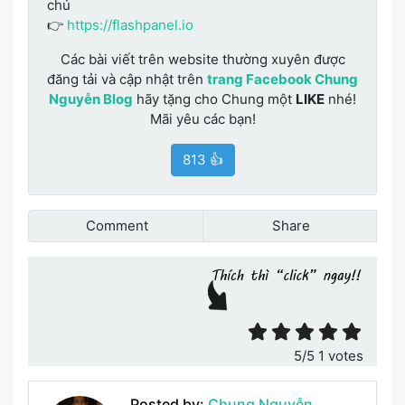
chủ
👉
https://flashpanel.io
Các bài viết trên website thường xuyên được
đăng tải và cập nhật trên
trang Facebook Chung
Nguyễn Blog
hãy tặng cho Chung một
LIKE
nhé!
Mãi yêu các bạn!
813 👍
Comment
Share
Đánh giá bài viết
5
/5
1
votes
Posted by:
Chung Nguyễn