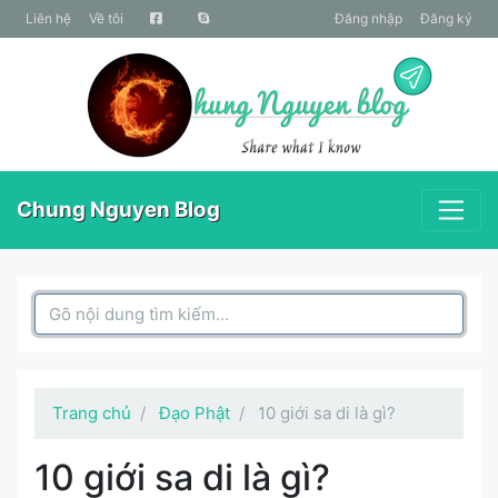
liên hệ
Về tôi
Đăng nhập
Đăng ký
Chung Nguyen Blog
Search Box
Trang chủ
Đạo Phật
10 giới sa di là gì?
10 giới sa di là gì?