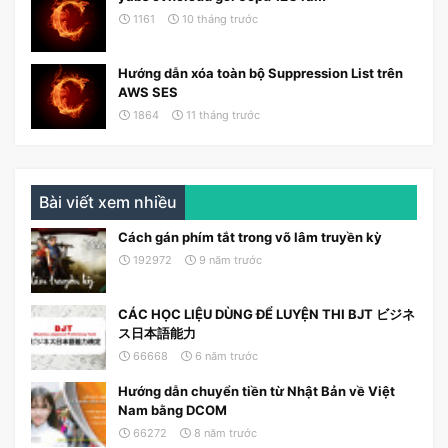
1161
10 tháng trước
Hướng dẫn xóa toàn bộ Suppression List trên
AWS SES
1864
11 tháng trước
Bài viết xem nhiều
Cách gán phím tắt trong võ lâm truyền kỳ
192972
9 năm trước
CÁC HỌC LIỆU DÙNG ĐỂ LUYỆN THI BJT ビジネ
ス日本語能力
66668
6 năm trước
Hướng dẫn chuyển tiền từ Nhật Bản về Việt
Nam bằng DCOM
66272
8 năm trước