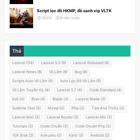
Script lọc đồ HKMP, đồ xanh vip VLTK
35074
8 năm trước
Thẻ
Laravel (34)
Laravel 5.5 (9)
Laravel Released (8)
Laravel News (8)
Võ Lâm (6)
Bug (6)
Scripts Auto Võ Lâm (6)
Auto Lọc Đồ Võ Lâm (5)
Võ Lâm Truyền Kỳ (4)
Laravel 5.7 (4)
Code Standard (4)
Es6 (4)
Brse (4)
Blade (3)
Laravel Blade (3)
Sublime Text (3)
Mysql (3)
Php (3)
Tips And Tricks (3)
Laravel Mail (3)
Laravel Router (3)
Laravel Mix (3)
Tutorials (3)
Code Chuẩn (3)
Code Chuẩn Php (3)
10K Brse (2)
Kokusho (2)
Kanji (2)
Android (2)