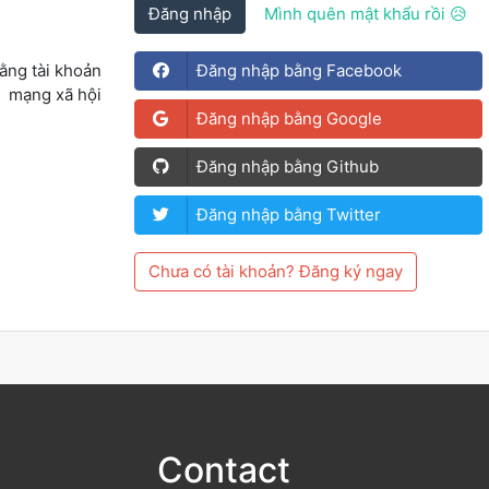
Đăng nhập
Mình quên mật khẩu rồi 😥
ằng tài khoản
Đăng nhập bằng Facebook
mạng xã hội
Đăng nhập bằng Google
Đăng nhập bằng Github
Đăng nhập bằng Twitter
Chưa có tài khoản? Đăng ký ngay
Contact