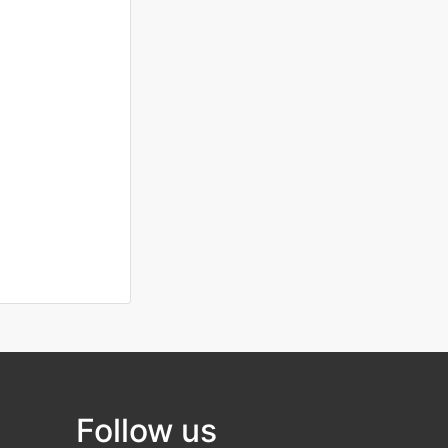
Follow us