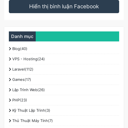
Hiển thị bình luận Facebook
Nội dung
Danh mục
EditorConfig là gì?
Nạp EditorConfig vào Editor/IDE
Blog(40)
Cách dùng EditorConfig
VPS - Hosting(24)
indent_style
indent_size
Laravel(112)
tab_width
Games(17)
end_of_line
charset
Lập Trình Web(26)
trim_trailing_whitespace
insert_final_newline
PHP(23)
max_line_length
Kỹ Thuật Lập Trình(3)
Thủ Thuật Máy Tính(7)