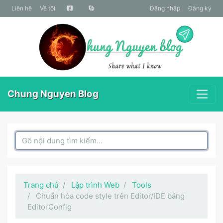
liên hệ
Về tôi
Đăng nhập
Đăng ký
Chung Nguyen Blog
Search Box
Trang chủ
Lập trình Web
Tools
Chuẩn hóa code style trên Editor/IDE bằng
EditorConfig