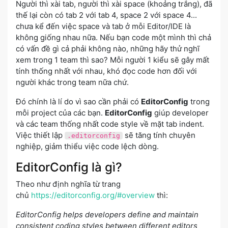
Người thì xài tab, người thì xài space (khoảng trắng), đã
thế lại còn có tab 2 với tab 4, space 2 với space 4...
chưa kể đến việc space và tab ở mỗi Editor/IDE là
không giống nhau nữa. Nếu bạn code một mình thì chả
có vấn đề gì cả phải không nào, những hãy thử nghĩ
xem trong 1 team thì sao? Mỗi người 1 kiểu sẽ gây mất
tính thống nhất với nhau, khó đọc code hơn đối với
người khác trong team nữa chứ.
Đó chính là lí do vì sao cần phải có
EditorConfig
trong
mỗi project của các bạn.
EditorConfig
giúp developer
và các team thống nhất code style về mặt tab indent.
Việc thiết lập
sẽ tăng tính chuyên
.editorconfig
nghiệp, giảm thiểu việc code lệch dòng.
EditorConfig là gì?
Theo như định nghĩa từ trang
chủ
https://editorconfig.org/#overview
thì:
EditorConfig helps developers define and maintain
consistent coding styles between different editors