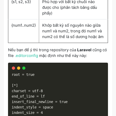
{s1, s2, s3}
Phù hợp với bất kỳ chuỗi nào
được cho (phân tách bằng dấu
phẩy)
{num1..num2}
Khớp bất kỳ số nguyên nào giữa
num1 và num2, trong đó num1 và
num2 có thể là số dương hoặc âm
Nếu bạn để ý thì trong repository của
Laravel
cũng có
file
.editorconfig
mặc định như thế này này:
root = true

[*]

charset = utf-8

end_of_line = lf

insert_final_newline = true

indent_style = space

indent_size = 4
