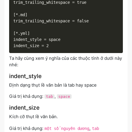
trim_trailing_whitespace = true

[*.md]

trim_trailing_whitespace = false

[*.yml]

indent_style = space

indent_size = 2
Ta hãy cùng xem ý nghĩa của các thuộc tính ở dưới này
nhé:
indent_style
Định dạng thụt lề văn bản là tab hay space
Giá trị khả dụng:
,
tab
space
indent_size
Kích cỡ thụt lề văn bản.
,
Giá trị khả dụng:
một số nguyên dương
tab