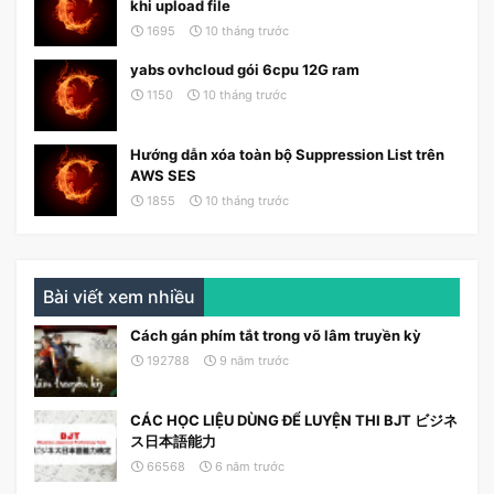
khi upload file
1695
10 tháng trước
yabs ovhcloud gói 6cpu 12G ram
1150
10 tháng trước
Hướng dẫn xóa toàn bộ Suppression List trên
AWS SES
1855
10 tháng trước
Bài viết xem nhiều
Cách gán phím tắt trong võ lâm truyền kỳ
192788
9 năm trước
CÁC HỌC LIỆU DÙNG ĐỂ LUYỆN THI BJT ビジネ
ス日本語能力
66568
6 năm trước