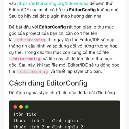
vào
https://editorconfig.org/#download
để xem thử
Editor/IDE của mình có hỗ trợ
EditorConfig
không nhé.
Sau đó hãy cài đặt plugin theo hướng dẫn nha.
Để bắt đầu với
EditorConfig
rất đơn giản, ở thư mục
gốc của project của bạn chỉ cần có 1 file tên
là
thì ngay lập tức Editor/IDE sẽ nạp
.editorconfig
thông tin cấu hình và áp dụng đối với từng trường hợp
cụ thể. Trong các thư mục con cũng có thể có file
và file này sẽ đè lên file ở thư mục
.editorconfig
gốc. Sau này, khi tạo file mới Editor/IDE sẽ tự động đọc
file
và thiết lập style cho bạn.
.editorconfig
Cách dùng EditorConfig
Để định nghĩa style cho 1 file nào đó ta bắt đầu bằng
[tên file]

thuộc tính 1 = định nghĩa 1

thuộc tính 2 = định nghĩa 2
