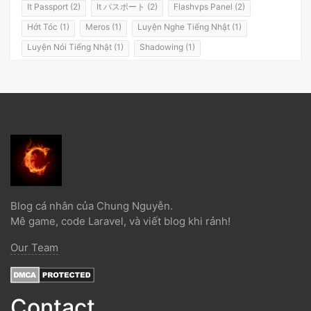
It Passport (2)
It パスポート (2)
Flashvps Panel (2)
Hớt Tóc (1)
Meros (1)
Luyện Nghe Tiếng Nhật (1)
Luyện Nói Tiếng Nhật (1)
Shadowing (1)
Shadowing Japanese (1)
Katakana (1)
Giáo Trình (1)
Party (1)
Yotsuya (1)
Okonomiyaki (1)
Yakisoba (1)
Lol (1)
Nhật Ký (1)
Kanji Study (1)
Đồ Dùng (1)
Dưa Leo Đẹp Trai (1)
Vlog (1)
Động Đất (1)
Sóng Thần (1)
Trần Hoàng Trung Tín (1)
Tokyo (1)
Wakarimasen (1)
Shirimasen (1)
Suối Nước Nóng (1)
Onsen (1)
Đặc Sản Nhật Bản (1)
Debugbar (1)
Blog cá nhân của Chung Nguyễn.
Laravel 5.2 (1)
Từ Điển (1)
Tính Từ (1)
Danh Từ (1)
Mê game, code Laravel, và viết blog khi rảnh!
Minna No Nihongo (1)
Minna No Nihongo 1 (1)
Our Team
Minna No Nihongo 2 (1)
Tài Liệu (1)
Ngọc Bổ Trợ (1)
Liên Minh Huyền Thoại (1)
Truyện Ngắn (1)
12 Con Giáp (1)
Lễ Hội (1)
Itabashi (1)
Đường Lưỡi Bò (1)
Weibo (1)
Contact
Cách Sử Dụng Kara (1)
Curriculum Vitae (1)
Phân Biệt (1)