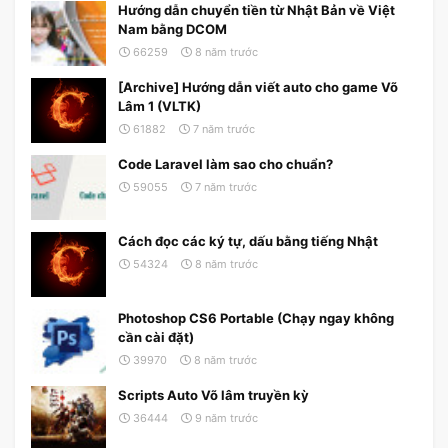
Hướng dẫn chuyển tiền từ Nhật Bản về Việt
Nam bằng DCOM
66259
8 năm trước
[Archive] Hướng dẫn viết auto cho game Võ
Lâm 1 (VLTK)
61882
7 năm trước
Code Laravel làm sao cho chuẩn?
59055
7 năm trước
Cách đọc các ký tự, dấu bằng tiếng Nhật
54324
8 năm trước
Photoshop CS6 Portable (Chạy ngay không
cần cài đặt)
39970
8 năm trước
Scripts Auto Võ lâm truyền kỳ
36444
9 năm trước