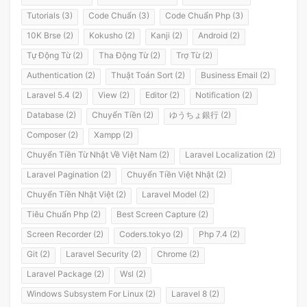
Tutorials (3)
Code Chuẩn (3)
Code Chuẩn Php (3)
10K Brse (2)
Kokusho (2)
Kanji (2)
Android (2)
Tự Động Từ (2)
Tha Động Từ (2)
Trợ Từ (2)
Authentication (2)
Thuật Toán Sort (2)
Business Email (2)
Laravel 5.4 (2)
View (2)
Editor (2)
Notification (2)
Database (2)
Chuyển Tiền (2)
ゆうちょ銀行 (2)
Composer (2)
Xampp (2)
Chuyển Tiền Từ Nhật Về Việt Nam (2)
Laravel Localization (2)
Laravel Pagination (2)
Chuyển Tiền Việt Nhật (2)
Chuyển Tiền Nhật Việt (2)
Laravel Model (2)
Tiêu Chuẩn Php (2)
Best Screen Capture (2)
Screen Recorder (2)
Coders.tokyo (2)
Php 7.4 (2)
Git (2)
Laravel Security (2)
Chrome (2)
Laravel Package (2)
Wsl (2)
Windows Subsystem For Linux (2)
Laravel 8 (2)