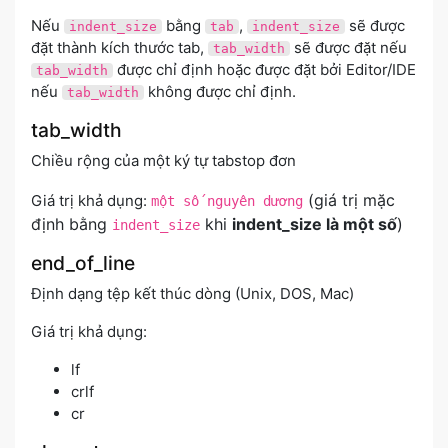
Nếu
bằng
,
sẽ được
indent_size
tab
indent_size
đặt thành kích thước tab,
sẽ được đặt nếu
tab_width
được chỉ định hoặc được đặt bởi Editor/IDE
tab_width
nếu
không được chỉ định.
tab_width
tab_width
Chiều rộng của một ký tự tabstop đơn
(giá trị mặc
Giá trị khả dụng:
một số nguyên dương
định bằng
khi
indent_size là một số
)
indent_size
end_of_line
Định dạng tệp kết thúc dòng (Unix, DOS, Mac)
Giá trị khả dụng:
lf
crlf
cr