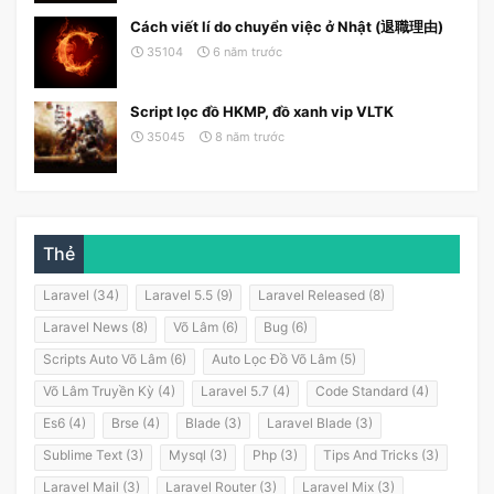
Cách viết lí do chuyển việc ở Nhật (退職理由)
35104
6 năm trước
Script lọc đồ HKMP, đồ xanh vip VLTK
35045
8 năm trước
Thẻ
Laravel (34)
Laravel 5.5 (9)
Laravel Released (8)
Laravel News (8)
Võ Lâm (6)
Bug (6)
Scripts Auto Võ Lâm (6)
Auto Lọc Đồ Võ Lâm (5)
Võ Lâm Truyền Kỳ (4)
Laravel 5.7 (4)
Code Standard (4)
Es6 (4)
Brse (4)
Blade (3)
Laravel Blade (3)
Sublime Text (3)
Mysql (3)
Php (3)
Tips And Tricks (3)
Laravel Mail (3)
Laravel Router (3)
Laravel Mix (3)