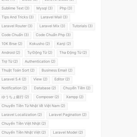
Sublime Text (3)
Mysql (3)
Php (3)
Tips And Tricks (3)
Laravel Mail (3)
Laravel Router (3)
Laravel Mix (3)
Tutorials (3)
Code Chuẩn (3)
Code Chuẩn Php (3)
10K Brse (2)
Kokusho (2)
Kanji (2)
Android (2)
Tự Động Từ (2)
Tha Động Từ (2)
Trợ Từ (2)
Authentication (2)
Thuật Toán Sort (2)
Business Email (2)
Laravel 5.4 (2)
View (2)
Editor (2)
Notification (2)
Database (2)
Chuyển Tiền (2)
ゆうちょ銀行 (2)
Composer (2)
Xampp (2)
Chuyển Tiền Từ Nhật Về Việt Nam (2)
Laravel Localization (2)
Laravel Pagination (2)
Chuyển Tiền Việt Nhật (2)
Chuyển Tiền Nhật Việt (2)
Laravel Model (2)