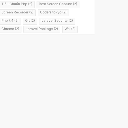
Tiêu Chuẩn Php (2)
Best Screen Capture (2)
Screen Recorder (2)
Coders.tokyo (2)
Php 7.4 (2)
Git (2)
Laravel Security (2)
Chrome (2)
Laravel Package (2)
Wsl (2)
Windows Subsystem For Linux (2)
Laravel 8 (2)
It Passport (2)
It パスポート (2)
Flashvps Panel (2)
Hớt Tóc (1)
Meros (1)
Luyện Nghe Tiếng Nhật (1)
Luyện Nói Tiếng Nhật (1)
Shadowing (1)
Shadowing Japanese (1)
Katakana (1)
Giáo Trình (1)
Party (1)
Yotsuya (1)
Okonomiyaki (1)
Yakisoba (1)
Lol (1)
Nhật Ký (1)
Kanji Study (1)
Đồ Dùng (1)
Dưa Leo Đẹp Trai (1)
Vlog (1)
Động Đất (1)
Sóng Thần (1)
Trần Hoàng Trung Tín (1)