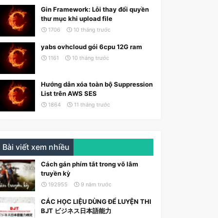
Gin Framework: Lỗi thay đổi quyền
thư mục khi upload file
1706
10 tháng trước
yabs ovhcloud gói 6cpu 12G ram
1161
10 tháng trước
Hướng dẫn xóa toàn bộ Suppression
List trên AWS SES
1864
11 tháng trước
Bài viết xem nhiều
Cách gán phím tắt trong võ lâm
truyền kỳ
192955
9 năm trước
CÁC HỌC LIỆU DÙNG ĐỂ LUYỆN THI
BJT ビジネス日本語能力