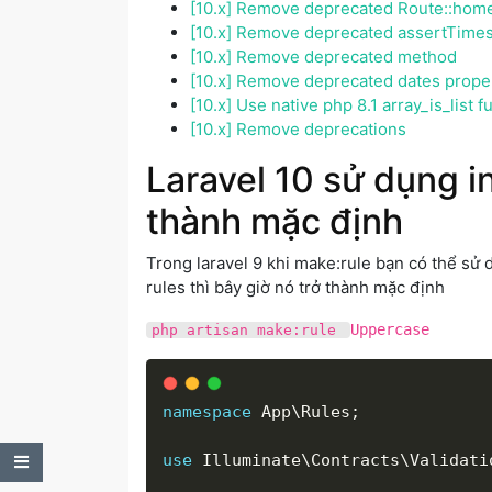
[10.x] Remove deprecated Route::hom
[10.x] Remove deprecated assertTime
[10.x] Remove deprecated method
[10.x] Remove deprecated dates prope
[10.x] Use native php 8.1 array_is_list f
[10.x] Remove deprecations
Laravel 10 sử dụng i
thành mặc định
Trong laravel 9 khi make:rule bạn có thể sử 
rules thì bây giờ nó trở thành mặc định
Uppercase
php artisan make:rule
namespace
App
\
Rules
;
Table of Contents
use
Illuminate
\
Contracts
\
Validati