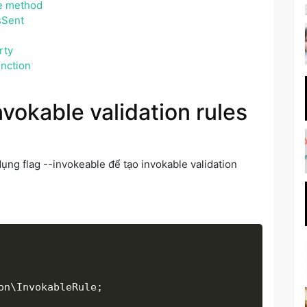
e method
sSent
rty
unction
nvokable validation rules
dụng flag --invokeable để tạo invokable validation
on
\
InvokableRule
;