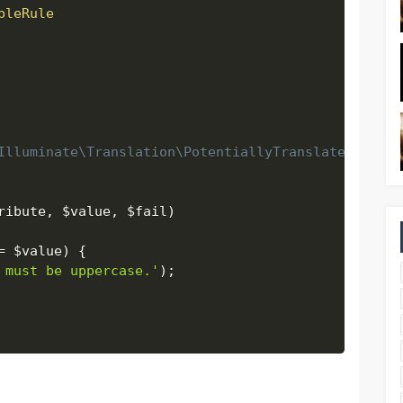
bleRule
Illuminate\Translation\PotentiallyTranslatedString 
ribute
,
$value
,
$fail
)
=
$value
)
{
 must be uppercase.'
)
;