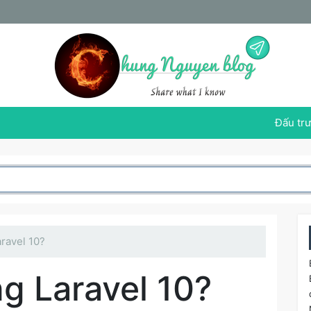
Đấu trư
aravel 10?
ng Laravel 10?