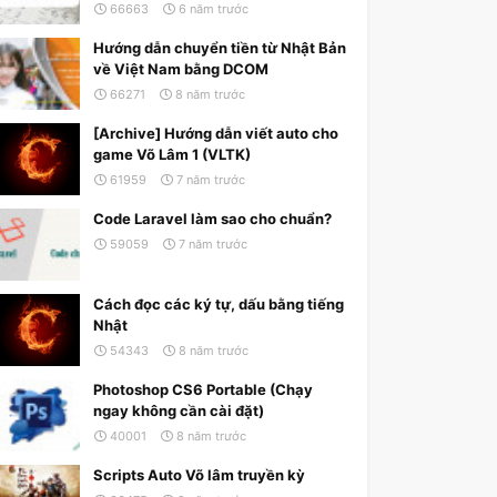
66663
6 năm trước
Hướng dẫn chuyển tiền từ Nhật Bản
về Việt Nam bằng DCOM
66271
8 năm trước
[Archive] Hướng dẫn viết auto cho
game Võ Lâm 1 (VLTK)
61959
7 năm trước
Code Laravel làm sao cho chuẩn?
59059
7 năm trước
Cách đọc các ký tự, dấu bằng tiếng
Nhật
54343
8 năm trước
Photoshop CS6 Portable (Chạy
ngay không cần cài đặt)
40001
8 năm trước
Scripts Auto Võ lâm truyền kỳ