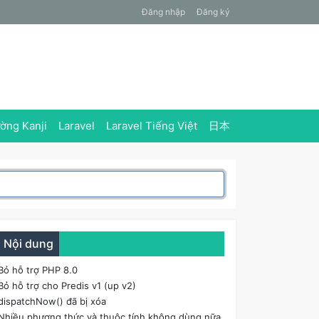
Đăng nhập
Đăng ký
ờng Kanji
Laravel
Laravel Tiếng Việt
日本
Nội dung
Bỏ hỗ trợ PHP 8.0
Bỏ hỗ trợ cho Predis v1 (up v2)
dispatchNow() đã bị xóa
Nhiều phương thức và thuộc tính không dùng nữa