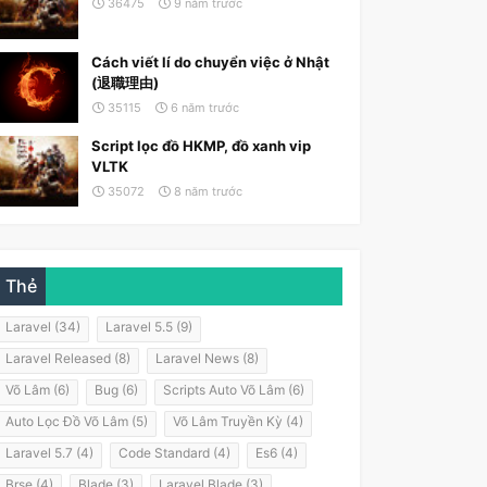
36475
9 năm trước
Cách viết lí do chuyển việc ở Nhật
(退職理由)
35115
6 năm trước
Script lọc đồ HKMP, đồ xanh vip
VLTK
$fail

35072
8 năm trước
Thẻ
Laravel (34)
Laravel 5.5 (9)
Laravel Released (8)
Laravel News (8)
Võ Lâm (6)
Bug (6)
Scripts Auto Võ Lâm (6)
Auto Lọc Đồ Võ Lâm (5)
Võ Lâm Truyền Kỳ (4)
Laravel 5.7 (4)
Code Standard (4)
Es6 (4)
Brse (4)
Blade (3)
Laravel Blade (3)