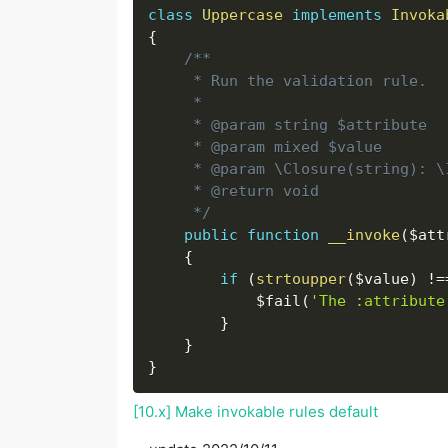
class
Uppercase
implements
Invoka
{
/**

     * Run the validation rule.

     *

     * @param string $attribute

     * @param mixed $value

     * @param \Closure(string): \
     * @return void

     */
public
function
__invoke
(
$att
{
if
(
strtoupper
(
$value
)
!=
$fail
(
'The :attribute
}
}
}
[10.x] Make invokable rules default