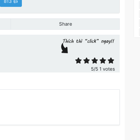
813 👍
Share
ết
5
/5
1
votes