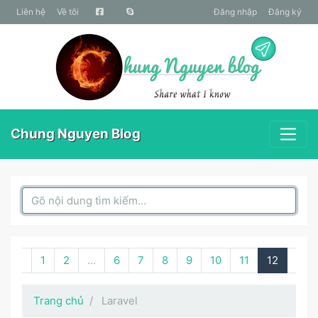
liên hệ
Về tôi
Đăng nhập
Đăng ký
Chung Nguyen Blog
Search Box
‹
1
2
...
6
7
8
9
10
11
12
›
Trang chủ
Laravel