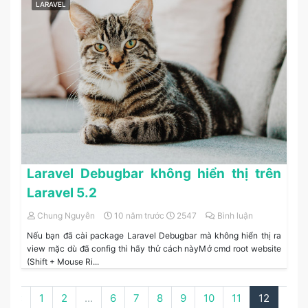
LARAVEL
Laravel Debugbar không hiển thị trên
Laravel 5.2
Chung Nguyễn
10 năm trước
2547
Bình luận
Nếu bạn đã cài package Laravel Debugbar mà không hiển thị ra
view mặc dù đã config thì hãy thử cách nàyMở cmd root website
(Shift + Mouse Ri...
‹
1
2
...
6
7
8
9
10
11
12
›