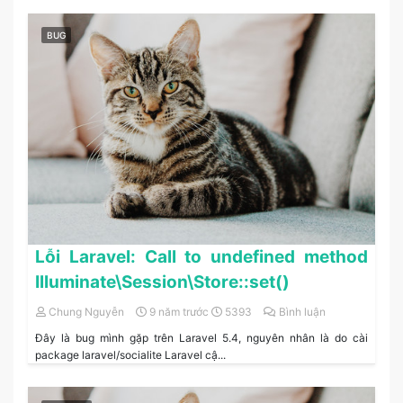
BUG
Lỗi Laravel: Call to undefined method
Illuminate\Session\Store::set()
Chung Nguyễn
9 năm trước
5393
Bình luận
Đây là bug mình gặp trên Laravel 5.4, nguyên nhân là do cài
package laravel/socialite Laravel cậ...