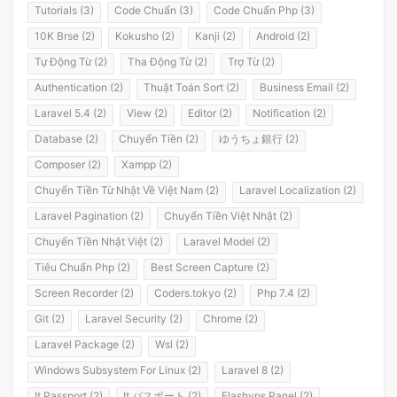
Tutorials (3)
Code Chuẩn (3)
Code Chuẩn Php (3)
10K Brse (2)
Kokusho (2)
Kanji (2)
Android (2)
Tự Động Từ (2)
Tha Động Từ (2)
Trợ Từ (2)
Authentication (2)
Thuật Toán Sort (2)
Business Email (2)
Laravel 5.4 (2)
View (2)
Editor (2)
Notification (2)
Database (2)
Chuyển Tiền (2)
ゆうちょ銀行 (2)
Composer (2)
Xampp (2)
Chuyển Tiền Từ Nhật Về Việt Nam (2)
Laravel Localization (2)
Laravel Pagination (2)
Chuyển Tiền Việt Nhật (2)
Chuyển Tiền Nhật Việt (2)
Laravel Model (2)
Tiêu Chuẩn Php (2)
Best Screen Capture (2)
Screen Recorder (2)
Coders.tokyo (2)
Php 7.4 (2)
Git (2)
Laravel Security (2)
Chrome (2)
Laravel Package (2)
Wsl (2)
Windows Subsystem For Linux (2)
Laravel 8 (2)
It Passport (2)
It パスポート (2)
Flashvps Panel (2)