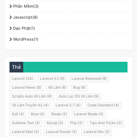
Phần Mềm(3)
Javascript(8)
Đạo Phật(1)
WordPress(1)
Thẻ
Laravel (34)
Laravel 5.5 (9)
Laravel Released (8)
Laravel News (8)
Võ Lâm (6)
Bug (6)
Scripts Auto Võ Lâm (6)
Auto Lọc Đồ Võ Lâm (5)
Võ Lâm Truyền Kỳ (4)
Laravel 5.7 (4)
Code Standard (4)
Es6 (4)
Brse (4)
Blade (3)
Laravel Blade (3)
Sublime Text (3)
Mysql (3)
Php (3)
Tips And Tricks (3)
Laravel Mail (3)
Laravel Router (3)
Laravel Mix (3)