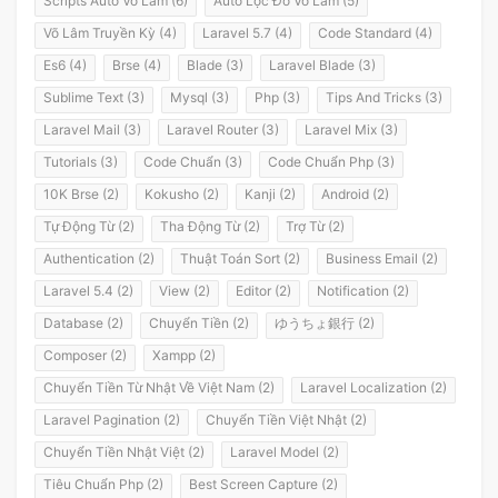
Scripts Auto Võ Lâm (6)
Auto Lọc Đồ Võ Lâm (5)
Võ Lâm Truyền Kỳ (4)
Laravel 5.7 (4)
Code Standard (4)
Es6 (4)
Brse (4)
Blade (3)
Laravel Blade (3)
Sublime Text (3)
Mysql (3)
Php (3)
Tips And Tricks (3)
Laravel Mail (3)
Laravel Router (3)
Laravel Mix (3)
Tutorials (3)
Code Chuẩn (3)
Code Chuẩn Php (3)
10K Brse (2)
Kokusho (2)
Kanji (2)
Android (2)
Tự Động Từ (2)
Tha Động Từ (2)
Trợ Từ (2)
Authentication (2)
Thuật Toán Sort (2)
Business Email (2)
Laravel 5.4 (2)
View (2)
Editor (2)
Notification (2)
Database (2)
Chuyển Tiền (2)
ゆうちょ銀行 (2)
Composer (2)
Xampp (2)
Chuyển Tiền Từ Nhật Về Việt Nam (2)
Laravel Localization (2)
Laravel Pagination (2)
Chuyển Tiền Việt Nhật (2)
Chuyển Tiền Nhật Việt (2)
Laravel Model (2)
Tiêu Chuẩn Php (2)
Best Screen Capture (2)