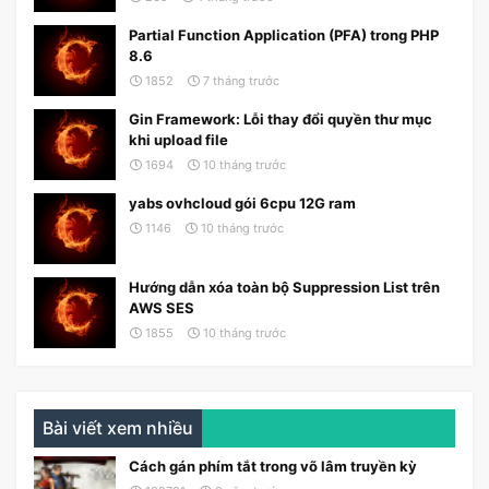
Partial Function Application (PFA) trong PHP
8.6
1852
7 tháng trước
Gin Framework: Lỗi thay đổi quyền thư mục
khi upload file
1694
10 tháng trước
yabs ovhcloud gói 6cpu 12G ram
1146
10 tháng trước
Hướng dẫn xóa toàn bộ Suppression List trên
AWS SES
1855
10 tháng trước
Bài viết xem nhiều
Cách gán phím tắt trong võ lâm truyền kỳ