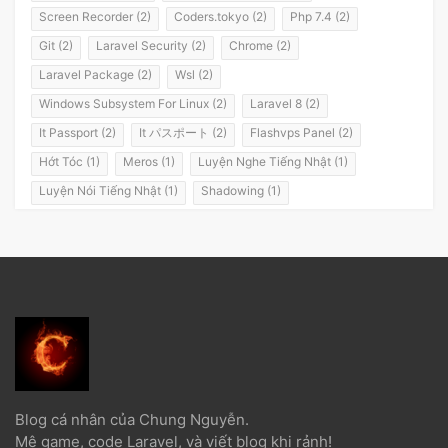
Screen Recorder (2)
Coders.tokyo (2)
Php 7.4 (2)
Git (2)
Laravel Security (2)
Chrome (2)
Laravel Package (2)
Wsl (2)
Windows Subsystem For Linux (2)
Laravel 8 (2)
It Passport (2)
It パスポート (2)
Flashvps Panel (2)
Hớt Tóc (1)
Meros (1)
Luyện Nghe Tiếng Nhật (1)
Luyện Nói Tiếng Nhật (1)
Shadowing (1)
Shadowing Japanese (1)
Katakana (1)
Giáo Trình (1)
Party (1)
Yotsuya (1)
Okonomiyaki (1)
Yakisoba (1)
Lol (1)
Nhật Ký (1)
Kanji Study (1)
Đồ Dùng (1)
Dưa Leo Đẹp Trai (1)
Vlog (1)
Động Đất (1)
Sóng Thần (1)
Trần Hoàng Trung Tín (1)
Tokyo (1)
Wakarimasen (1)
Shirimasen (1)
Suối Nước Nóng (1)
Onsen (1)
Đặc Sản Nhật Bản (1)
Debugbar (1)
Blog cá nhân của Chung Nguyễn.
Laravel 5.2 (1)
Từ Điển (1)
Tính Từ (1)
Danh Từ (1)
Mê game, code Laravel, và viết blog khi rảnh!