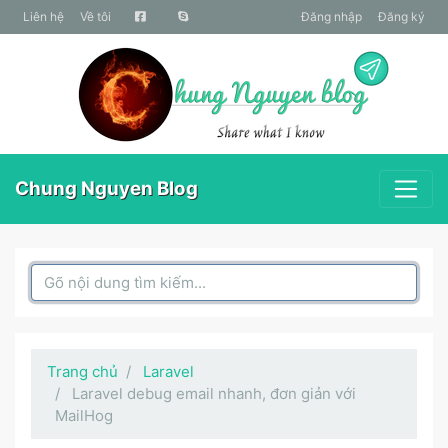
liên hệ
Về tôi
Đăng nhập
Đăng ký
Chung Nguyen Blog
Search Box
Trang chủ
Laravel
Laravel debug email nhanh, đơn giản với
MailHog