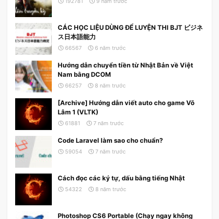
192781
9 năm trước
CÁC HỌC LIỆU DÙNG ĐỂ LUYỆN THI BJT ビジネ
ス日本語能力
66567
6 năm trước
Hướng dẫn chuyển tiền từ Nhật Bản về Việt
Nam bằng DCOM
66257
8 năm trước
[Archive] Hướng dẫn viết auto cho game Võ
Lâm 1 (VLTK)
61881
7 năm trước
Code Laravel làm sao cho chuẩn?
59054
7 năm trước
Cách đọc các ký tự, dấu bằng tiếng Nhật
54322
8 năm trước
Photoshop CS6 Portable (Chạy ngay không