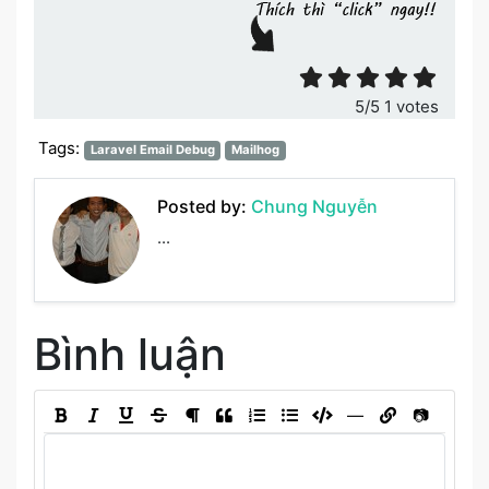
Đánh giá bài viết
5
/5
1
votes
Tags:
Laravel Email Debug
Mailhog
Posted by:
Chung Nguyễn
...
Bình luận
―
📷