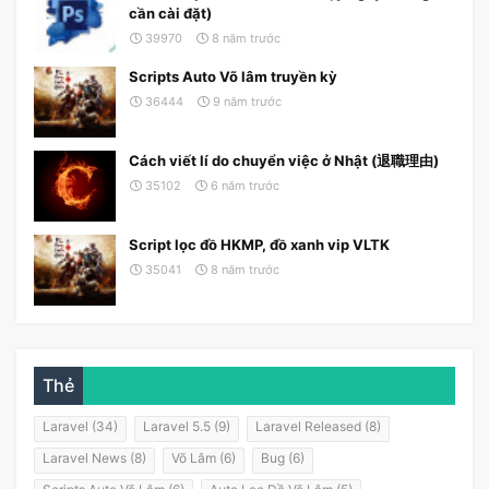
cần cài đặt)
39970
8 năm trước
Scripts Auto Võ lâm truyền kỳ
36444
9 năm trước
Cách viết lí do chuyển việc ở Nhật (退職理由)
35102
6 năm trước
Script lọc đồ HKMP, đồ xanh vip VLTK
35041
8 năm trước
Thẻ
Laravel (34)
Laravel 5.5 (9)
Laravel Released (8)
Laravel News (8)
Võ Lâm (6)
Bug (6)