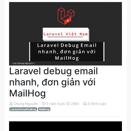
Laravel debug email
nhanh, đơn giản với
MailHog
Chung Nguyễn
5 năm trước
2993
0 Bình luận
Laravel Email Debug
Mailhog