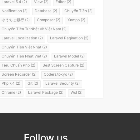
Laravel 5.4 (2)
View (2)
Editor (2)
Notification (2)
Database (2)
Chuyển Tiền (2)
ゆうちょ銀行 (2)
Composer (2)
Xampp (2)
Chuyển Tiền Từ Nhật Về Việt Nam (2)
Laravel Localization (2)
Laravel Pagination (2)
Chuyển Tiền Việt Nhật (2)
Chuyển Tiền Nhật Việt (2)
Laravel Model (2)
Tiêu Chuẩn Php (2)
Best Screen Capture (2)
Screen Recorder (2)
Coders.tokyo (2)
Php 7.4 (2)
Git (2)
Laravel Security (2)
Chrome (2)
Laravel Package (2)
Wsl (2)
Windows Subsystem For Linux (2)
Laravel 8 (2)
It Passport (2)
It パスポート (2)
Flashvps Panel (2)
Hớt Tóc (1)
Meros (1)
Luyện Nghe Tiếng Nhật (1)
Follow us
Luyện Nói Tiếng Nhật (1)
Shadowing (1)