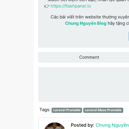
👉
https://flashpanel.io
Các bài viết trên website thường xuyê
Chung Nguyễn Blog
hãy tặng 
Comment
Đánh giá bài vi
Tags:
Laravel Prunable
Laravel Mass Prunable
Posted by:
Chung Nguyễn