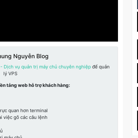
hung Nguyễn Blog
 - Dịch vụ quản trị máy chủ chuyên nghiệp
để quản
lý VPS
nền tảng web hỗ trợ khách hàng:
trực quan hơn terminal
i việc gõ các câu lệnh
hủ
trị máy chủ