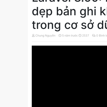
dẹp bản ghi k
trong cơ sở d
Chung Nguyễn
5 năm trước
2537
0 Bình 