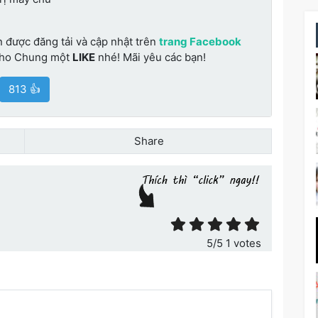
n được đăng tải và cập nhật trên
trang Facebook
cho Chung một
LIKE
nhé! Mãi yêu các bạn!
813 👍
Share
ết
5
/5
1
votes