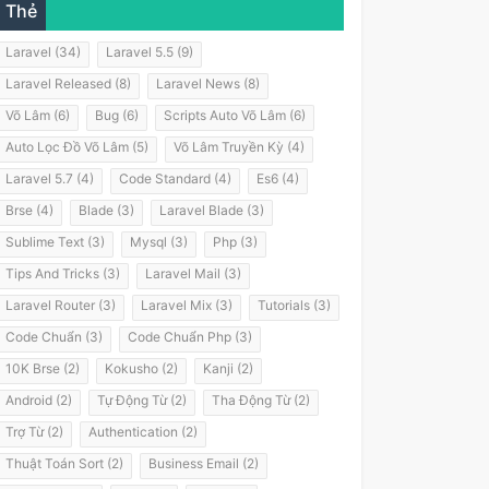
Thẻ
Laravel (34)
Laravel 5.5 (9)
Laravel Released (8)
Laravel News (8)
Võ Lâm (6)
Bug (6)
Scripts Auto Võ Lâm (6)
Auto Lọc Đồ Võ Lâm (5)
Võ Lâm Truyền Kỳ (4)
Laravel 5.7 (4)
Code Standard (4)
Es6 (4)
Brse (4)
Blade (3)
Laravel Blade (3)
Sublime Text (3)
Mysql (3)
Php (3)
Tips And Tricks (3)
Laravel Mail (3)
Laravel Router (3)
Laravel Mix (3)
Tutorials (3)
Code Chuẩn (3)
Code Chuẩn Php (3)
10K Brse (2)
Kokusho (2)
Kanji (2)
Android (2)
Tự Động Từ (2)
Tha Động Từ (2)
Trợ Từ (2)
Authentication (2)
Thuật Toán Sort (2)
Business Email (2)