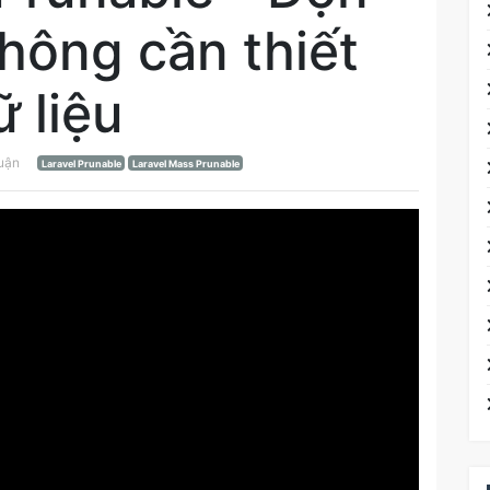
hông cần thiết
ữ liệu
luận
Laravel Prunable
Laravel Mass Prunable