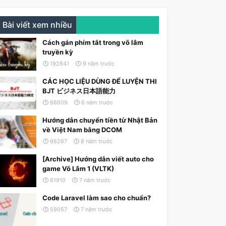
Bài viết xem nhiều
Cách gán phím tắt trong võ lâm
truyền kỳ
192841
9 năm trước
CÁC HỌC LIỆU DÙNG ĐỂ LUYỆN THI
BJT ビジネス日本語能力
66609
6 năm trước
Hướng dẫn chuyển tiền từ Nhật Bản
về Việt Nam bằng DCOM
66267
8 năm trước
[Archive] Hướng dẫn viết auto cho
game Võ Lâm 1 (VLTK)
61910
7 năm trước
Code Laravel làm sao cho chuẩn?
59057
7 năm trước