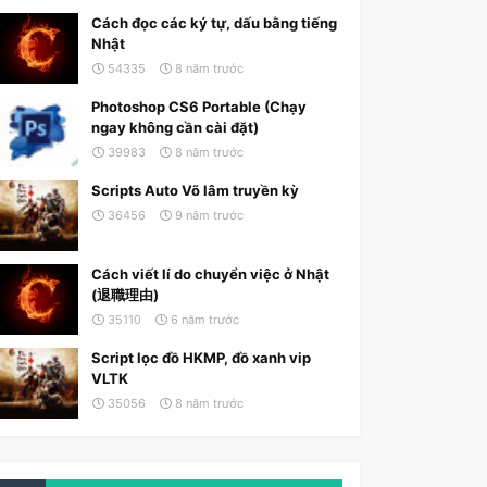
Cách đọc các ký tự, dấu bằng tiếng
Nhật
54335
8 năm trước
Photoshop CS6 Portable (Chạy
ngay không cần cài đặt)
39983
8 năm trước
Scripts Auto Võ lâm truyền kỳ
36456
9 năm trước
Cách viết lí do chuyển việc ở Nhật
(退職理由)
35110
6 năm trước
Script lọc đồ HKMP, đồ xanh vip
VLTK
35056
8 năm trước