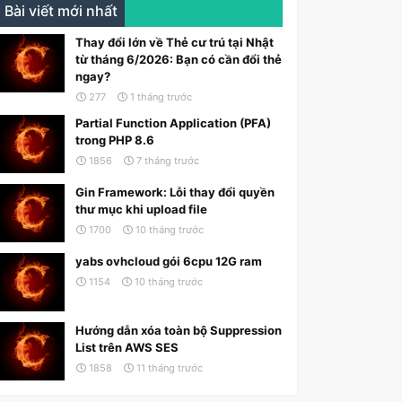
Bài viết mới nhất
Thay đổi lớn về Thẻ cư trú tại Nhật
từ tháng 6/2026: Bạn có cần đổi thẻ
ngay?
277
1 tháng trước
Partial Function Application (PFA)
trong PHP 8.6
1856
7 tháng trước
Gin Framework: Lỗi thay đổi quyền
thư mục khi upload file
1700
10 tháng trước
yabs ovhcloud gói 6cpu 12G ram
1154
10 tháng trước
Hướng dẫn xóa toàn bộ Suppression
List trên AWS SES
1858
11 tháng trước