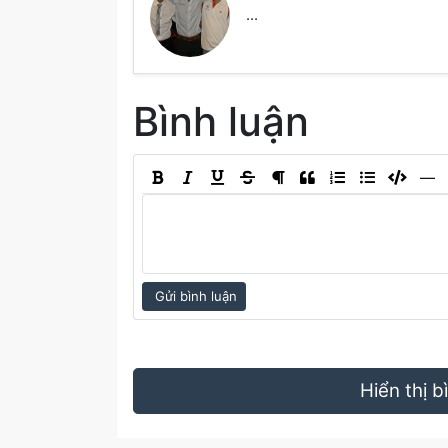
...
Bình luận
―
Gửi bình luận
Hiển thị 