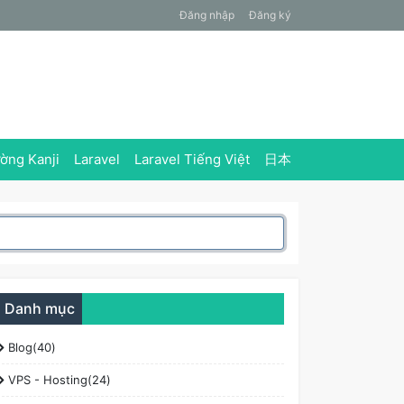
Đăng nhập
Đăng ký
ờng Kanji
Laravel
Laravel Tiếng Việt
日本
Danh mục
Blog(40)
VPS - Hosting(24)