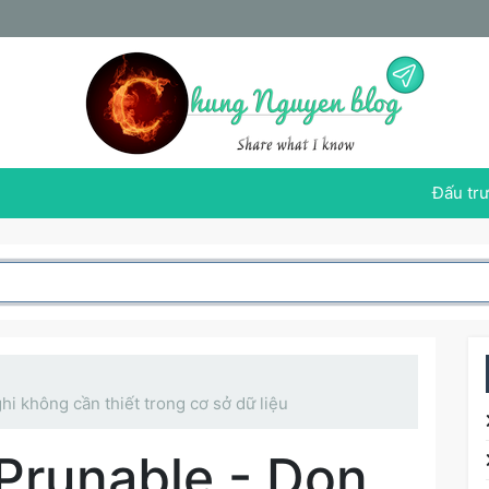
Đấu trư
hi không cần thiết trong cơ sở dữ liệu
 Prunable - Dọn