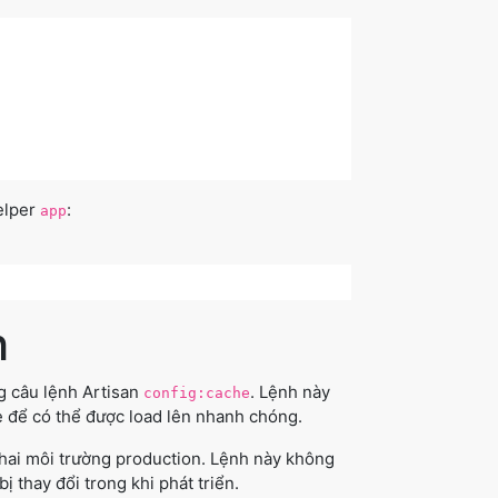
elper
:
app
h
g câu lệnh Artisan
. Lệnh này
config:cache
e để có thể được load lên nhanh chóng.
khai môi trường production. Lệnh này không
ị thay đổi trong khi phát triển.