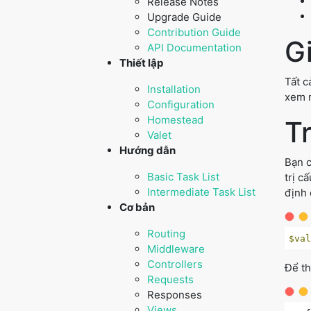
Release Notes
Upgrade Guide
Contribution Guide
Gi
API Documentation
Thiết lập
Tất c
Installation
xem n
Configuration
Homestead
Tr
Valet
Hướng dẫn
Bạn c
Basic Task List
trị c
Intermediate Task List
định 
Cơ bản
Routing
$va
Middleware
Controllers
Để th
Requests
Responses
Views