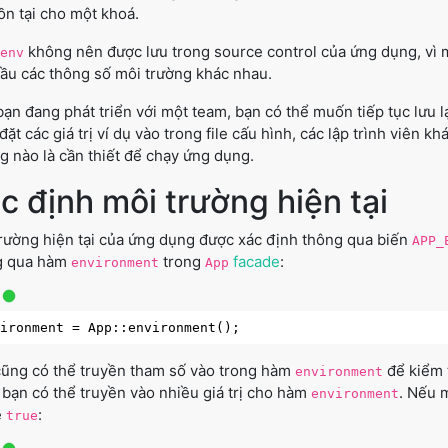
ồn tại cho một khoá.
không nên được lưu trong source control của ứng dụng, vì m
env
ầu các thông số môi trường khác nhau.
ạn đang phát triển với một team, bạn có thể muốn tiếp tục lưu lạ
đặt các giá trị ví dụ vào trong file cấu hình, các lập trình viên 
g nào là cần thiết để chạy ứng dụng.
c định môi trường hiện tại
rường hiện tại của ứng dụng được xác định thông qua biến
APP_
g qua hàm
trong
facade
:
environment
App
ũng có thể truyền tham số vào trong hàm
để kiểm 
environment
, bạn có thể truyền vào nhiều giá trị cho hàm
. Nếu m
environment
ề
:
true