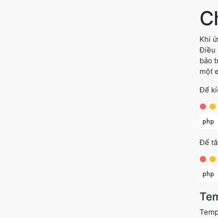
C
Khi ứ
Điều 
bảo t
một e
Để kí
php
Để tắ
php
Tem
Templ