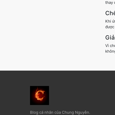
thay 
Chế
Khi ứ
được 
Giả
Vì ch
không
Blog cá nhân của Chung Nguyễn.