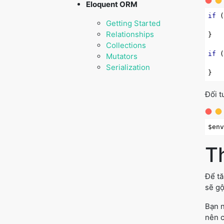
Eloquent ORM
if
 
Getting Started
Relationships
}

Collections
if
 
Mutators
Serialization
Đối t
T
Để tă
sẽ gộ
Bạn 
nên c