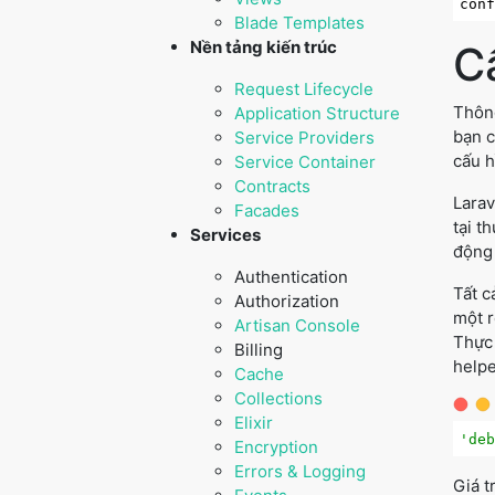
con
Blade Templates
Nền tảng kiến trúc
C
Request Lifecycle
Thông
Application Structure
bạn c
Service Providers
cấu h
Service Container
Contracts
Larav
Facades
tại t
Services
động 
Authentication
Tất c
Authorization
một r
Artisan Console
Thực 
Billing
helpe
Cache
Collections
Elixir
'de
Encryption
Errors & Logging
Giá t