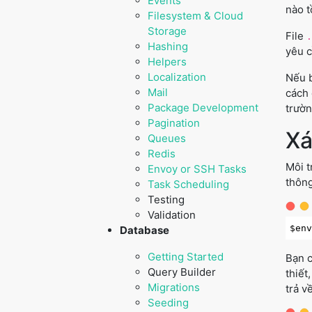
Events
nào t
Filesystem & Cloud
Storage
File
.
Hashing
yêu c
Helpers
Localization
Nếu b
Mail
cách 
Package Development
trườn
Pagination
Xá
Queues
Redis
Môi t
Envoy or SSH Tasks
thôn
Task Scheduling
Testing
Validation
Database
Getting Started
Bạn c
Query Builder
thiết
Migrations
trả v
Seeding