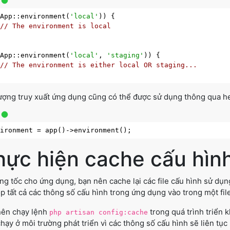
(App::environment(
'local'
)) {

// The environment is local
(App::environment(
'local'
, 
'staging'
)) {

// The environment is either local OR staging...
ượng truy xuất ứng dụng cũng có thể được sử dụng thông qua h
hực hiện cache cấu hìn
ng tốc cho ứng dụng, bạn nên cache lại các file cấu hình sử dụn
p tất cả các thông số cấu hình trong ứng dụng vào trong một fil
nên chạy lệnh
trong quá trình triển 
php artisan config:cache
hạy ở môi trường phát triển vì các thông số cấu hình sẽ liên tục b