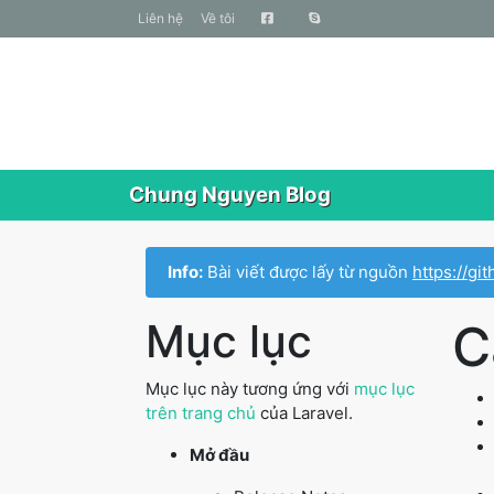
liên hệ
Về tôi
Chung Nguyen Blog
Info:
Bài viết được lấy từ nguồn
https://g
Mục lục
C
Mục lục này tương ứng với
mục lục
trên trang chủ
của Laravel.
Mở đầu