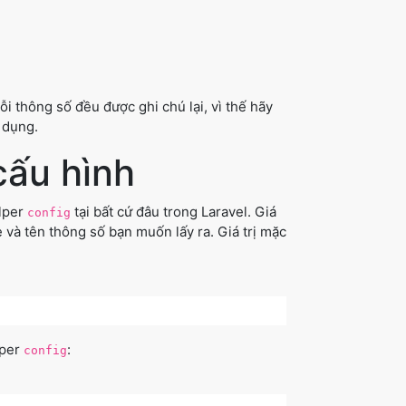
ỗi thông số đều được ghi chú lại, vì thế hãy
 dụng.
cấu hình
elper
tại bất cứ đâu trong Laravel. Giá
config
e và tên thông số bạn muốn lấy ra. Giá trị mặc
lper
:
config