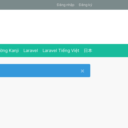
Đăng nhập
Đăng ký
ờng Kanji
Laravel
Laravel Tiếng Việt
日本
×