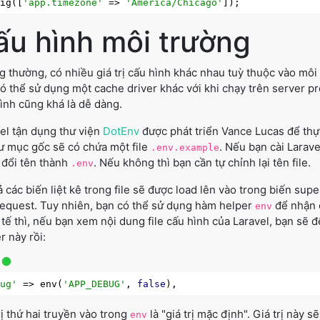
fig([
'app.timezone'
 => 
'America/Chicago'
ấu hình môi trường
 thường, có nhiều giá trị cấu hình khác nhau tuỳ thuộc vào môi 
ó thể sử dụng một cache driver khác với khi chạy trên server p
ình cũng khá là dễ dàng.
el tận dụng thư viện
DotEnv
được phát triển Vance Lucas để thực
hư mục gốc sẽ có chứa một file
. Nếu bạn cài Larav
.env.example
đổi tên thành
. Nếu không thì bạn cần tự chỉnh lại tên file.
.env
ả các biến liệt kê trong file sẽ được load lên vào trong biến sup
equest. Tuy nhiên, bạn có thể sử dụng hàm helper
để nhận c
env
tế thì, nếu bạn xem nội dung file cấu hình của Laravel, bạn sẽ 
r này rồi:
bug'
 => env(
'APP_DEBUG'
, 
false
rị thứ hai truyền vào trong
là "giá trị mặc định". Giá trị này
env