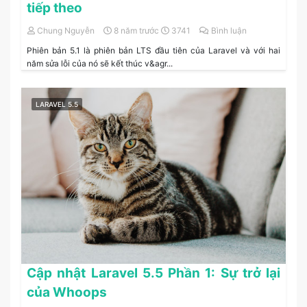
tiếp theo
Chung Nguyễn
8 năm trước
3741
Bình luận
Phiên bản 5.1 là phiên bản LTS đầu tiên của Laravel và với hai
năm sửa lỗi của nó sẽ kết thúc v&agr...
LARAVEL 5.5
Cập nhật Laravel 5.5 Phần 1: Sự trở lại
của Whoops