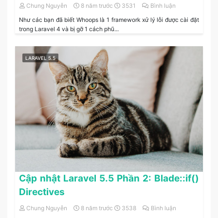
Chung Nguyễn
8 năm trước
3531
Bình luận
Như các bạn đã biết Whoops là 1 framework xử lý lỗi được cài đặt
trong Laravel 4 và bị gỡ 1 cách phũ...
LARAVEL 5.5
Cập nhật Laravel 5.5 Phần 2: Blade::if()
Directives
Chung Nguyễn
8 năm trước
3538
Bình luận