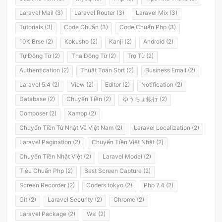
Laravel Mail (3)
Laravel Router (3)
Laravel Mix (3)
Tutorials (3)
Code Chuẩn (3)
Code Chuẩn Php (3)
10K Brse (2)
Kokusho (2)
Kanji (2)
Android (2)
Tự Động Từ (2)
Tha Động Từ (2)
Trợ Từ (2)
Authentication (2)
Thuật Toán Sort (2)
Business Email (2)
Laravel 5.4 (2)
View (2)
Editor (2)
Notification (2)
Database (2)
Chuyển Tiền (2)
ゆうちょ銀行 (2)
Composer (2)
Xampp (2)
Chuyển Tiền Từ Nhật Về Việt Nam (2)
Laravel Localization (2)
Laravel Pagination (2)
Chuyển Tiền Việt Nhật (2)
Chuyển Tiền Nhật Việt (2)
Laravel Model (2)
Tiêu Chuẩn Php (2)
Best Screen Capture (2)
Screen Recorder (2)
Coders.tokyo (2)
Php 7.4 (2)
Git (2)
Laravel Security (2)
Chrome (2)
Laravel Package (2)
Wsl (2)