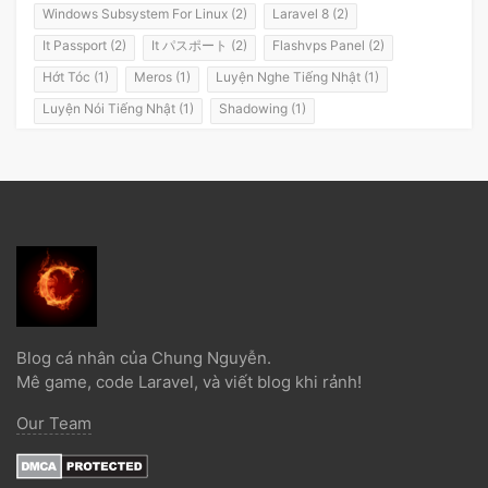
Windows Subsystem For Linux (2)
Laravel 8 (2)
It Passport (2)
It パスポート (2)
Flashvps Panel (2)
Hớt Tóc (1)
Meros (1)
Luyện Nghe Tiếng Nhật (1)
Luyện Nói Tiếng Nhật (1)
Shadowing (1)
Shadowing Japanese (1)
Katakana (1)
Giáo Trình (1)
Party (1)
Yotsuya (1)
Okonomiyaki (1)
Yakisoba (1)
Lol (1)
Nhật Ký (1)
Kanji Study (1)
Đồ Dùng (1)
Dưa Leo Đẹp Trai (1)
Vlog (1)
Động Đất (1)
Sóng Thần (1)
Trần Hoàng Trung Tín (1)
Tokyo (1)
Wakarimasen (1)
Shirimasen (1)
Suối Nước Nóng (1)
Onsen (1)
Đặc Sản Nhật Bản (1)
Debugbar (1)
Blog cá nhân của Chung Nguyễn.
Laravel 5.2 (1)
Từ Điển (1)
Tính Từ (1)
Danh Từ (1)
Mê game, code Laravel, và viết blog khi rảnh!
Minna No Nihongo (1)
Minna No Nihongo 1 (1)
Our Team
Minna No Nihongo 2 (1)
Tài Liệu (1)
Ngọc Bổ Trợ (1)
Liên Minh Huyền Thoại (1)
Truyện Ngắn (1)
12 Con Giáp (1)
Lễ Hội (1)
Itabashi (1)
Đường Lưỡi Bò (1)
Weibo (1)