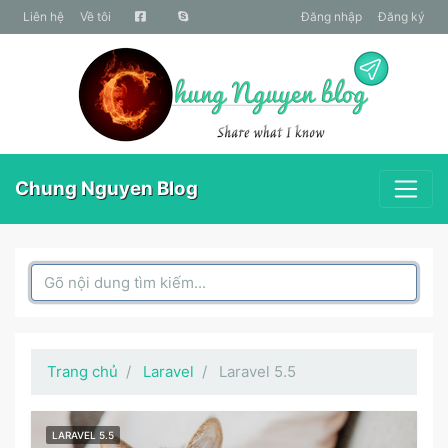
liên hệ
Về tôi
Đăng nhập
Đăng ký
Chung Nguyen Blog
Search Box
Trang chủ
Laravel
Laravel 5.5
LARAVEL 5.5