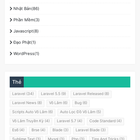
Nhật Bản(86)
Phần Mềm(3)
Javascript(8)
Đạo Phật(1)
WordPress(1)
Thẻ
Laravel (34)
Laravel 5.5 (9)
Laravel Released (8)
Laravel News (8)
Võ Lâm (6)
Bug (6)
Scripts Auto Võ Lâm (6)
Auto Lọc Đồ Võ Lâm (5)
Võ Lâm Truyền Kỳ (4)
Laravel 5.7 (4)
Code Standard (4)
Es6 (4)
Brse (4)
Blade (3)
Laravel Blade (3)
Sublime Text (3)
Mysql (3)
Php (3)
Tips And Tricks (3)