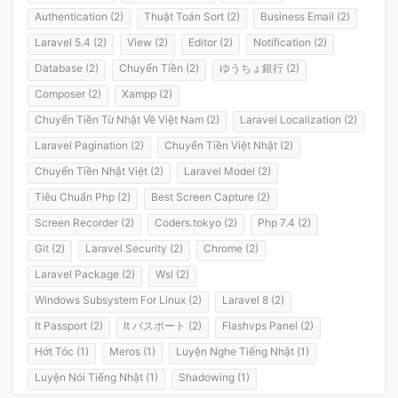
Authentication (2)
Thuật Toán Sort (2)
Business Email (2)
Laravel 5.4 (2)
View (2)
Editor (2)
Notification (2)
Database (2)
Chuyển Tiền (2)
ゆうちょ銀行 (2)
Composer (2)
Xampp (2)
Chuyển Tiền Từ Nhật Về Việt Nam (2)
Laravel Localization (2)
Laravel Pagination (2)
Chuyển Tiền Việt Nhật (2)
Chuyển Tiền Nhật Việt (2)
Laravel Model (2)
Tiêu Chuẩn Php (2)
Best Screen Capture (2)
Screen Recorder (2)
Coders.tokyo (2)
Php 7.4 (2)
Git (2)
Laravel Security (2)
Chrome (2)
Laravel Package (2)
Wsl (2)
Windows Subsystem For Linux (2)
Laravel 8 (2)
It Passport (2)
It パスポート (2)
Flashvps Panel (2)
Hớt Tóc (1)
Meros (1)
Luyện Nghe Tiếng Nhật (1)
Luyện Nói Tiếng Nhật (1)
Shadowing (1)