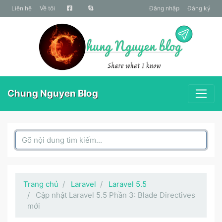
liên hệ
Về tôi
Đăng nhập
Đăng ký
Chung Nguyen Blog
Search Box
Trang chủ
Laravel
Laravel 5.5
Cập nhật Laravel 5.5 Phần 3: Blade Directives
mới