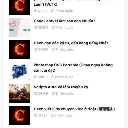
Lâm 1 (VLTK)
61995
7 năm trước
Code Laravel làm sao cho chuẩn?
59063
7 năm trước
Cách đọc các ký tự, dấu bằng tiếng Nhật
54359
8 năm trước
Photoshop CS6 Portable (Chạy ngay không
cần cài đặt)
40018
8 năm trước
Scripts Auto Võ lâm truyền kỳ
36486
9 năm trước
Cách viết lí do chuyển việc ở Nhật (退職理由)
35121
6 năm trước