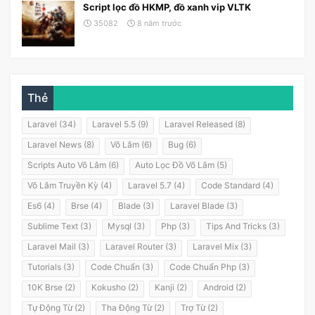
Script lọc đồ HKMP, đồ xanh vip VLTK
35082
8 năm trước
Thẻ
Laravel (34)
Laravel 5.5 (9)
Laravel Released (8)
Laravel News (8)
Võ Lâm (6)
Bug (6)
Scripts Auto Võ Lâm (6)
Auto Lọc Đồ Võ Lâm (5)
Võ Lâm Truyền Kỳ (4)
Laravel 5.7 (4)
Code Standard (4)
Es6 (4)
Brse (4)
Blade (3)
Laravel Blade (3)
Sublime Text (3)
Mysql (3)
Php (3)
Tips And Tricks (3)
Laravel Mail (3)
Laravel Router (3)
Laravel Mix (3)
Tutorials (3)
Code Chuẩn (3)
Code Chuẩn Php (3)
10K Brse (2)
Kokusho (2)
Kanji (2)
Android (2)
Tự Động Từ (2)
Tha Động Từ (2)
Trợ Từ (2)