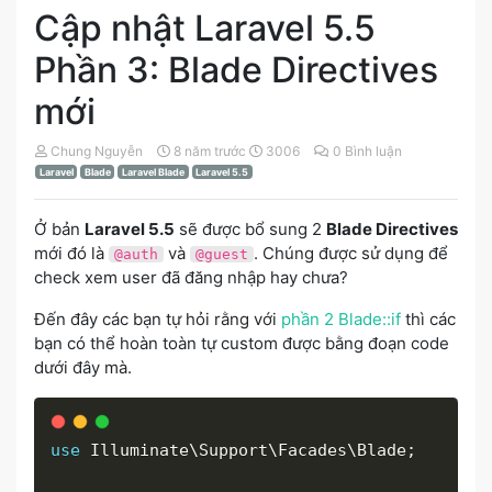
Cập nhật Laravel 5.5
Phần 3: Blade Directives
mới
Chung Nguyễn
8 năm trước
3006
0 Bình luận
Laravel
Blade
Laravel Blade
Laravel 5.5
Ở bản
Laravel 5.5
sẽ được bổ sung 2
Blade Directives
mới đó là
và
. Chúng được sử dụng để
@auth
@guest
check xem user đã đăng nhập hay chưa?
Đến đây các bạn tự hỏi rằng với
phần 2 Blade::if
thì các
bạn có thể hoàn toàn tự custom được bằng đoạn code
dưới đây mà.
use
Illuminate
\
Support
\
Facades
\
Blade
;