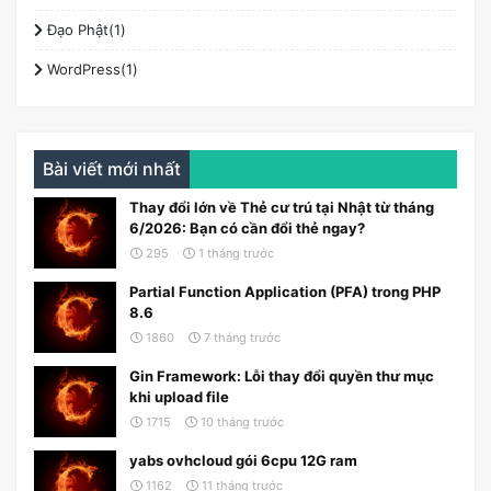
Đạo Phật(1)
WordPress(1)
Bài viết mới nhất
Thay đổi lớn về Thẻ cư trú tại Nhật từ tháng
6/2026: Bạn có cần đổi thẻ ngay?
295
1 tháng trước
Partial Function Application (PFA) trong PHP
8.6
1860
7 tháng trước
Gin Framework: Lỗi thay đổi quyền thư mục
khi upload file
1715
10 tháng trước
yabs ovhcloud gói 6cpu 12G ram
1162
11 tháng trước