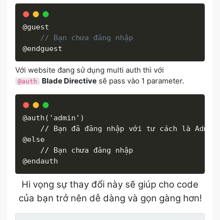
@guest

// Bạn chưa đăng nhập
@endguest
Với website đang sử dụng multi auth thì với
Blade Directive
sẽ pass vào 1 parameter.
@auth
@auth('admin')

    // Bạn đã đăng nhập với tư cách là Admin

@else

    // Bạn chưa đăng nhập

@endauth
Hi vọng sự thay đổi này sẽ giúp cho code
của bạn trở nên dễ dàng và gọn gàng hơn!