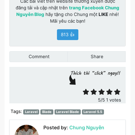
Các bài viết trên website thường xuyên được
đăng tải và cập nhật trên
trang Facebook Chung
Nguyễn Blog
hãy tặng cho Chung một
LIKE
nhé!
Mãi yêu các bạn!
813 👍
Comment
Share
Đánh giá bài viết
5
/5
1
votes
Tags:
Laravel
Blade
Laravel Blade
Laravel 5.5
Posted by:
Chung Nguyễn