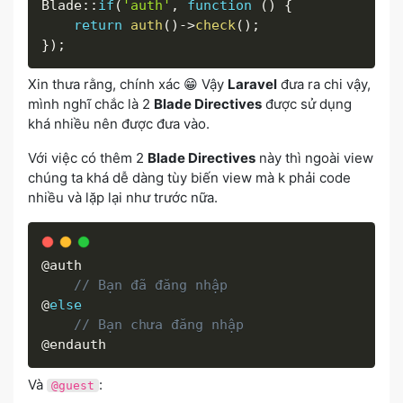
Blade
:
:
if
(
'auth'
,
function
(
)
{
return
auth
(
)
-
>
check
(
)
;
}
)
;
Xin thưa rằng, chính xác 😁 Vậy
Laravel
đưa ra chi vậy,
mình nghĩ chắc là 2
Blade Directives
được sử dụng
khá nhiều nên được đưa vào.
Với việc có thêm 2
Blade Directives
này thì ngoài view
chúng ta khá dễ dàng tùy biến view mà k phải code
nhiều và lặp lại như trước nữa.
@auth

// Bạn đã đăng nhập
@
else
// Bạn chưa đăng nhập
@endauth
Và
:
@guest