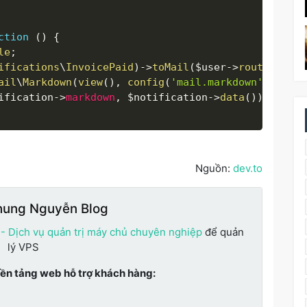
ction
(
)
{
le
;
ifications
\
InvoicePaid
)
-
>
toMail
(
$user
-
>
route
(
'mail
ail
\
Markdown
(
view
(
)
,
config
(
'mail.markdown'
)
)
;
ification
-
>
markdown
,
$notification
-
>
data
(
)
)
;
Nguồn:
dev.to
hung Nguyễn Blog
 - Dịch vụ quản trị máy chủ chuyên nghiệp
để quản
lý VPS
nền tảng web hỗ trợ khách hàng: