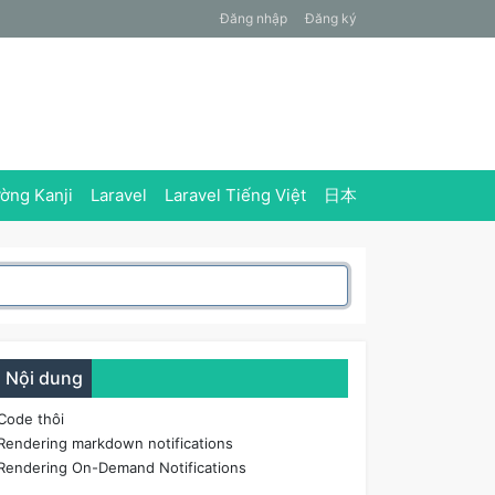
Đăng nhập
Đăng ký
ờng Kanji
Laravel
Laravel Tiếng Việt
日本
Nội dung
Code thôi
Rendering markdown notifications
Rendering On-Demand Notifications