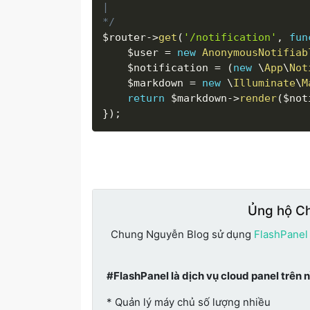
|

*/
$router
-
>
get
(
'/notification'
,
fun
$user
=
new
AnonymousNotifiab
$notification
=
(
new
\
App
\
Not
$markdown
=
new
\
Illuminate
\
M
return
$markdown
-
>
render
(
$not
}
)
;
Ủng hộ C
Chung Nguyễn Blog sử dụng
FlashPanel
#FlashPanel là dịch vụ cloud panel trên 
* Quản lý máy chủ số lượng nhiều