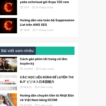
yabs ovhcloud gói 6cpu 12G ram
1154
10 tháng trước
Hướng dẫn xóa toàn bộ Suppression
List trên AWS SES
1858
11 tháng trước
Bài viết xem nhiều
Cách gán phím tắt trong võ lâm
truyền kỳ
192890
9 năm trước
CÁC HỌC LIỆU DÙNG ĐỂ LUYỆN THI
BJT ビジネス日本語能力
66635
6 năm trước
)
;
Hướng dẫn chuyển tiền từ Nhật Bản
về Việt Nam bằng DCOM
66268
8 năm trước