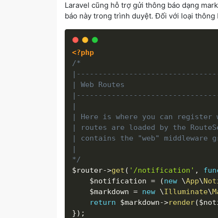
Laravel cũng hỗ trợ gửi thông báo dạng mark
báo này trong trình duyệt. Đối với loại thông
<?php
/*

|--------------------------------
| Web Routes

|--------------------------------
|

| Here is where you can register 
| routes are loaded by the RouteS
| contains the "web" middleware g
|

*/
$router
-
>
get
(
'/notification'
,
fun
$notification
=
(
new
\
App
\
Not
$markdown
=
new
\
Illuminate
\
M
return
$markdown
-
>
render
(
$not
}
)
;