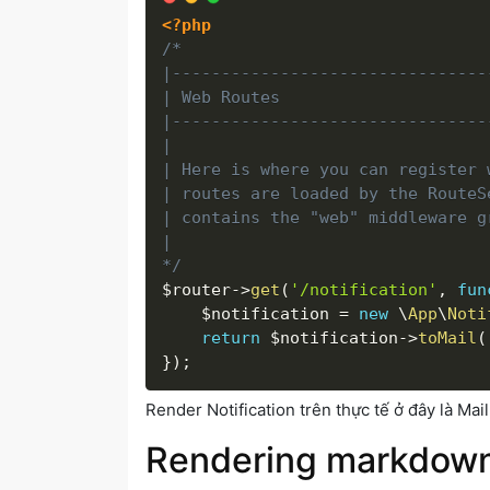
<?php
/*

|--------------------------------
| Web Routes

|--------------------------------
|

| Here is where you can register 
| routes are loaded by the RouteS
| contains the "web" middleware g
|

*/
$router
-
>
get
(
'/notification'
,
fun
$notification
=
new
\
App
\
Noti
return
$notification
-
>
toMail
(
}
)
;
Render Notification trên thực tế ở đây là Ma
Rendering markdown 