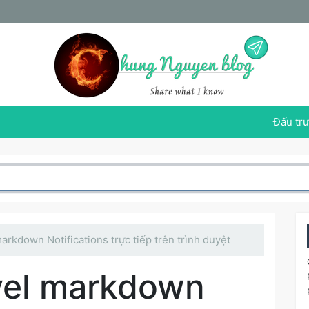
Đấu trư
arkdown Notifications trực tiếp trên trình duyệt
vel markdown