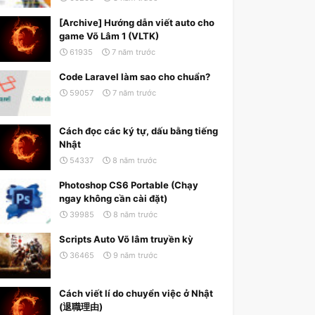
[Archive] Hướng dẫn viết auto cho
game Võ Lâm 1 (VLTK)
61935
7 năm trước
Code Laravel làm sao cho chuẩn?
59057
7 năm trước
Cách đọc các ký tự, dấu bằng tiếng
Nhật
54337
8 năm trước
Photoshop CS6 Portable (Chạy
ngay không cần cài đặt)
39985
8 năm trước
Scripts Auto Võ lâm truyền kỳ
36465
9 năm trước
Cách viết lí do chuyển việc ở Nhật
(退職理由)