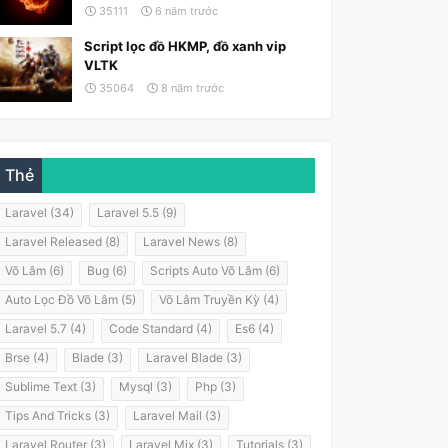
35111
6 năm trước
Script lọc đồ HKMP, đồ xanh vip
VLTK
35064
8 năm trước
'
,
[
'test@example.nl'
]
)
)
;
Thẻ
Laravel (34)
Laravel 5.5 (9)
Laravel Released (8)
Laravel News (8)
Võ Lâm (6)
Bug (6)
Scripts Auto Võ Lâm (6)
Auto Lọc Đồ Võ Lâm (5)
Võ Lâm Truyền Kỳ (4)
Laravel 5.7 (4)
Code Standard (4)
Es6 (4)
Brse (4)
Blade (3)
Laravel Blade (3)
Sublime Text (3)
Mysql (3)
Php (3)
Tips And Tricks (3)
Laravel Mail (3)
Laravel Router (3)
Laravel Mix (3)
Tutorials (3)