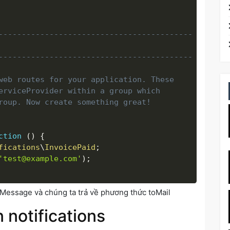
------------------------------------------

------------------------------------------

web routes for your application. These

erviceProvider within a group which

roup. Now create something great!

ction
(
)
{
fications
\
InvoicePaid
;
'test@example.com'
)
;
ilMessage và chúng ta trả về phương thức toMail
notifications