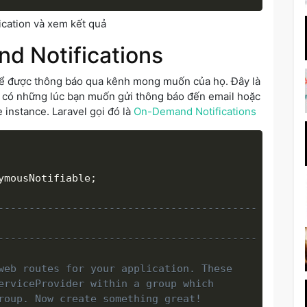
ication và xem kết quả
d Notifications
thể được thông báo qua kênh mong muốn của họ. Đây là
g có những lúc bạn muốn gửi thông báo đến email hoặc
e instance. Laravel gọi đó là
On-Demand Notifications
ymousNotifiable
;
------------------------------------------

------------------------------------------

web routes for your application. These

erviceProvider within a group which

roup. Now create something great!
