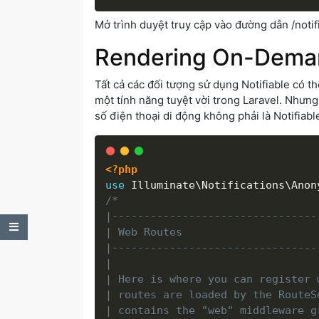
Mở trình duyệt truy cập vào đường dẫn /notif
Rendering On-Deman
Tất cả các đối tượng sử dụng Notifiable có 
một tính năng tuyệt vời trong Laravel. Nhưn
số điện thoại di động không phải là Notifiabl
<?php
use
Illuminate
\
Notifications
\
Anon
/*

|--------------------------------
Table of Contents
| Web Routes

|--------------------------------
|

| Here is where you can register 
| routes are loaded by the RouteS
| contains the "web" middleware g