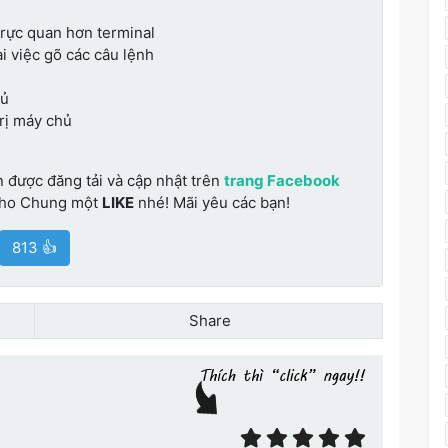
trực quan hơn terminal
i việc gõ các câu lệnh
hủ
trị máy chủ
n được đăng tải và cập nhật trên
trang Facebook
cho Chung một
LIKE
nhé! Mãi yêu các bạn!
813 👍
Share
ết