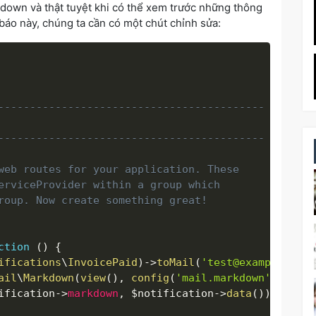
down và thật tuyệt khi có thể xem trước những thông
 báo này, chúng ta cần có một chút chỉnh sửa:
------------------------------------------

------------------------------------------

web routes for your application. These

erviceProvider within a group which

roup. Now create something great!

ction
(
)
{
ifications
\
InvoicePaid
)
-
>
toMail
(
'test@example.com'
ail
\
Markdown
(
view
(
)
,
config
(
'mail.markdown'
)
)
;
ification
-
>
markdown
,
$notification
-
>
data
(
)
)
;