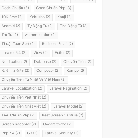
Code Chuẩn (3)
Code Chuẩn Php (3)
10K Brse (2)
Kokusho (2)
Kanji (2)
Android (2)
Tự Động Từ (2)
Tha Động Từ (2)
Trợ Từ (2)
Authentication (2)
Thuật Toán Sort (2)
Business Email (2)
Laravel 5.4 (2)
View (2)
Editor (2)
Notification (2)
Database (2)
Chuyển Tiền (2)
ゆうちょ銀行 (2)
Composer (2)
Xampp (2)
Chuyển Tiền Từ Nhật Về Việt Nam (2)
Laravel Localization (2)
Laravel Pagination (2)
Chuyển Tiền Việt Nhật (2)
Chuyển Tiền Nhật Việt (2)
Laravel Model (2)
Tiêu Chuẩn Php (2)
Best Screen Capture (2)
Screen Recorder (2)
Coders.tokyo (2)
Php 7.4 (2)
Git (2)
Laravel Security (2)