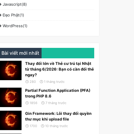
Javascript(8)
Đạo Phật(1)
WordPress(1)
Bài viết mới nhất
Thay đổi lớn về Thẻ cư trú tại Nhật
từ tháng 6/2026: Bạn có cần đổi thẻ
ngay?
280
1 tháng trước
Partial Function Application (PFA)
trong PHP 8.6
1856
7 tháng trước
Gin Framework: Lỗi thay đổi quyền
thư mục khi upload file
1700
10 tháng trước