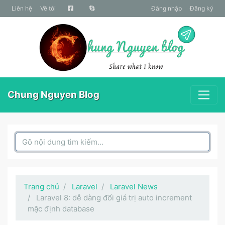
liên hệ
Về tôi
Đăng nhập
Đăng ký
Chung Nguyen Blog
Search Box
Trang chủ
Laravel
Laravel News
Laravel 8: dễ dàng đổi giá trị auto increment
mặc định database