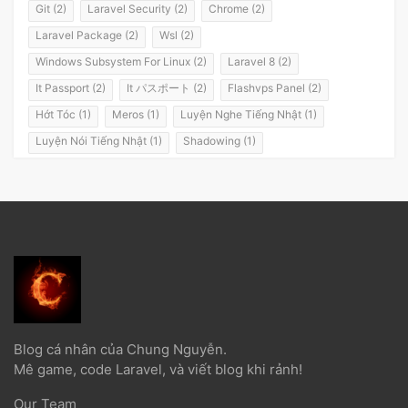
Git (2)
Laravel Security (2)
Chrome (2)
Laravel Package (2)
Wsl (2)
Windows Subsystem For Linux (2)
Laravel 8 (2)
It Passport (2)
It パスポート (2)
Flashvps Panel (2)
Hớt Tóc (1)
Meros (1)
Luyện Nghe Tiếng Nhật (1)
Luyện Nói Tiếng Nhật (1)
Shadowing (1)
Shadowing Japanese (1)
Katakana (1)
Giáo Trình (1)
Party (1)
Yotsuya (1)
Okonomiyaki (1)
Yakisoba (1)
Lol (1)
Nhật Ký (1)
Kanji Study (1)
Đồ Dùng (1)
Dưa Leo Đẹp Trai (1)
Vlog (1)
Động Đất (1)
Sóng Thần (1)
Trần Hoàng Trung Tín (1)
Tokyo (1)
Wakarimasen (1)
Shirimasen (1)
Suối Nước Nóng (1)
Onsen (1)
Đặc Sản Nhật Bản (1)
Debugbar (1)
Blog cá nhân của Chung Nguyễn.
Laravel 5.2 (1)
Từ Điển (1)
Tính Từ (1)
Danh Từ (1)
Mê game, code Laravel, và viết blog khi rảnh!
Minna No Nihongo (1)
Minna No Nihongo 1 (1)
Our Team
Minna No Nihongo 2 (1)
Tài Liệu (1)
Ngọc Bổ Trợ (1)