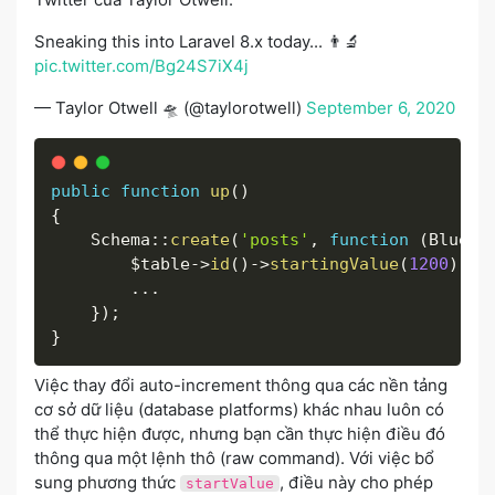
Sneaking this into Laravel 8.x today... 👨‍🔬
pic.twitter.com/Bg24S7iX4j
— Taylor Otwell 🛸 (@taylorotwell)
September 6, 2020
public
function
up
(
)
{
    Schema
:
:
create
(
'posts'
,
function
(
Bluepr
$table
-
>
id
(
)
-
>
startingValue
(
1200
)
;
.
.
.
}
)
;
}
Việc thay đổi auto-increment thông qua các nền tảng
cơ sở dữ liệu (database platforms) khác nhau luôn có
thể thực hiện được, nhưng bạn cần thực hiện điều đó
thông qua một lệnh thô (raw command). Với việc bổ
sung phương thức
, điều này cho phép
startValue