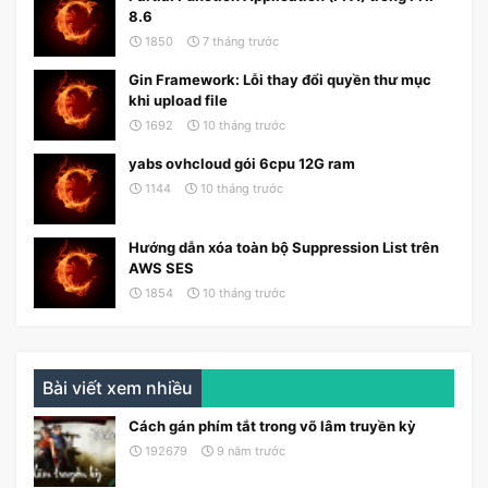
8.6
1850
7 tháng trước
Gin Framework: Lỗi thay đổi quyền thư mục
khi upload file
1692
10 tháng trước
yabs ovhcloud gói 6cpu 12G ram
1144
10 tháng trước
Hướng dẫn xóa toàn bộ Suppression List trên
AWS SES
1854
10 tháng trước
Bài viết xem nhiều
Cách gán phím tắt trong võ lâm truyền kỳ
192679
9 năm trước