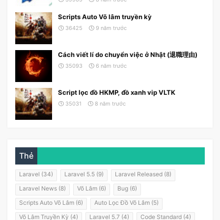
Scripts Auto Võ lâm truyền kỳ
36425
9 năm trước
Cách viết lí do chuyển việc ở Nhật (退職理由)
35093
6 năm trước
Script lọc đồ HKMP, đồ xanh vip VLTK
35031
8 năm trước
Thẻ
Laravel (34)
Laravel 5.5 (9)
Laravel Released (8)
Laravel News (8)
Võ Lâm (6)
Bug (6)
Scripts Auto Võ Lâm (6)
Auto Lọc Đồ Võ Lâm (5)
Võ Lâm Truyền Kỳ (4)
Laravel 5.7 (4)
Code Standard (4)