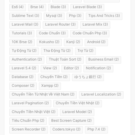
Es6 (4)
Brse (4)
Blade (3)
Laravel Blade (3)
Sublime Text (3)
Mysql (3)
Php (3)
Tips And Tricks (3)
Laravel Mail (3)
Laravel Router (3)
Laravel Mix (3)
Tutorials (3)
Code Chuẩn (3)
Code Chuẩn Php (3)
10K Brse (2)
Kokusho (2)
Kanji (2)
Android (2)
Tự Động Từ (2)
Tha Động Từ (2)
Trợ Từ (2)
Authentication (2)
Thuật Toán Sort (2)
Business Email (2)
Laravel 5.4 (2)
View (2)
Editor (2)
Notification (2)
Database (2)
Chuyển Tiền (2)
ゆうちょ銀行 (2)
Composer (2)
Xampp (2)
Chuyển Tiền Từ Nhật Về Việt Nam (2)
Laravel Localization (2)
Laravel Pagination (2)
Chuyển Tiền Việt Nhật (2)
Chuyển Tiền Nhật Việt (2)
Laravel Model (2)
Tiêu Chuẩn Php (2)
Best Screen Capture (2)
Screen Recorder (2)
Coders.tokyo (2)
Php 7.4 (2)