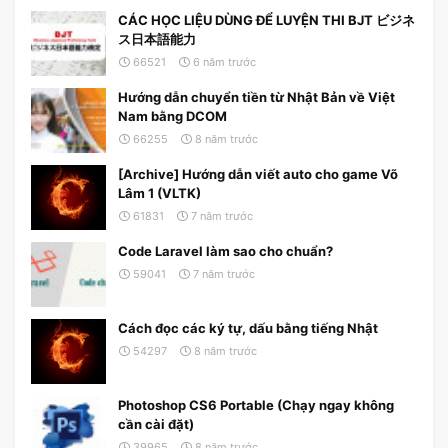
CÁC HỌC LIỆU DÙNG ĐỂ LUYỆN THI BJT ビジネ
ス日本語能力
66521
6 năm trước
Hướng dẫn chuyển tiền từ Nhật Bản về Việt
Nam bằng DCOM
66255
8 năm trước
[Archive] Hướng dẫn viết auto cho game Võ
Lâm 1 (VLTK)
61831
7 năm trước
Code Laravel làm sao cho chuẩn?
59041
7 năm trước
Cách đọc các ký tự, dấu bằng tiếng Nhật
54297
8 năm trước
Photoshop CS6 Portable (Chạy ngay không
cần cài đặt)
39965
8 năm trước