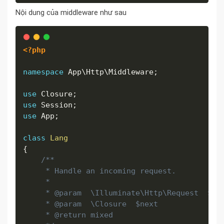
Nội dung của middleware như sau
<?php
namespace
App
\
Http
\
Middleware
;
use
Closure
;
use
Session
;
use
App
;
class
Lang
{
/**

     * Handle an incoming request.

     *

     * @param  \Illuminate\Http\Request  $req
     * @param  \Closure  $next

     * @return mixed
