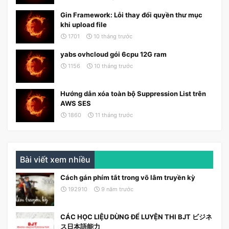
Gin Framework: Lỗi thay đổi quyền thư mục
khi upload file
1701
10 tháng trước
yabs ovhcloud gói 6cpu 12G ram
1156
10 tháng trước
Hướng dẫn xóa toàn bộ Suppression List trên
AWS SES
1860
11 tháng trước
Bài viết xem nhiều
Cách gán phím tắt trong võ lâm truyền kỳ
192910
9 năm trước
CÁC HỌC LIỆU DÙNG ĐỂ LUYỆN THI BJT ビジネ
ス日本語能力