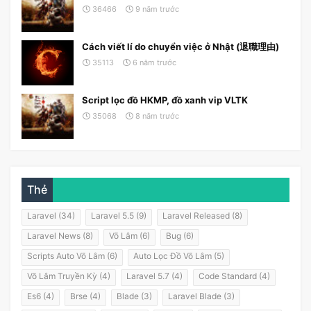
36466
9 năm trước
Cách viết lí do chuyển việc ở Nhật (退職理由)
35113
6 năm trước
Script lọc đồ HKMP, đồ xanh vip VLTK
35068
8 năm trước
Thẻ
Laravel (34)
Laravel 5.5 (9)
Laravel Released (8)
Laravel News (8)
Võ Lâm (6)
Bug (6)
Scripts Auto Võ Lâm (6)
Auto Lọc Đồ Võ Lâm (5)
Võ Lâm Truyền Kỳ (4)
Laravel 5.7 (4)
Code Standard (4)
Es6 (4)
Brse (4)
Blade (3)
Laravel Blade (3)