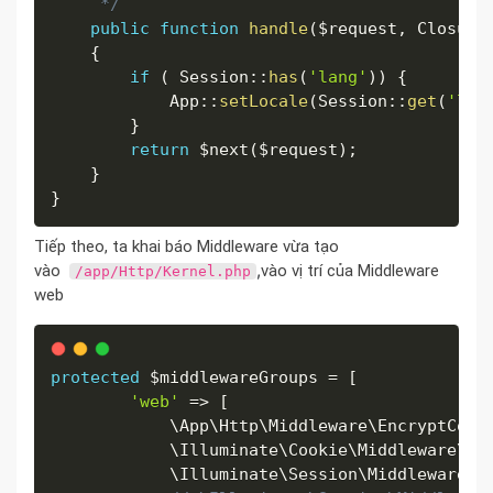
     */
public
function
handle
(
$request
,
 Closure
{
if
(
 Session
:
:
has
(
'lang'
)
)
{
            App
:
:
setLocale
(
Session
:
:
get
(
'lan
}
return
$next
(
$request
)
;
}
}
Tiếp theo, ta khai báo Middleware vừa tạo
,
vào
vào vị trí của Middleware
/app/Http/Kernel.php
web
protected
$middlewareGroups
=
[
'web'
=
>
[
            \
App
\
Http
\
Middleware
\
EncryptCook
            \
Illuminate
\
Cookie
\
Middleware
\
Ad
            \
Illuminate
\
Session
\
Middleware
\
S