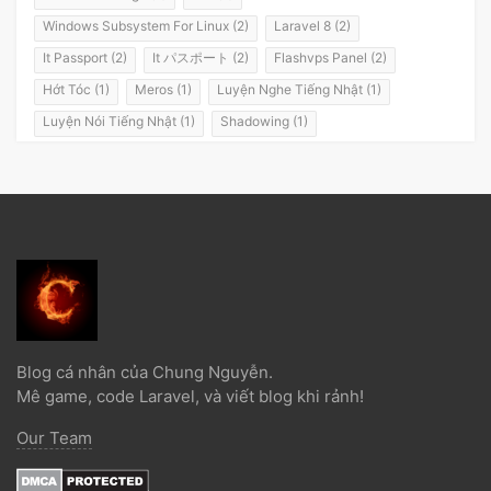
Windows Subsystem For Linux (2)
Laravel 8 (2)
It Passport (2)
It パスポート (2)
Flashvps Panel (2)
Hớt Tóc (1)
Meros (1)
Luyện Nghe Tiếng Nhật (1)
Luyện Nói Tiếng Nhật (1)
Shadowing (1)
Shadowing Japanese (1)
Katakana (1)
Giáo Trình (1)
Party (1)
Yotsuya (1)
Okonomiyaki (1)
Yakisoba (1)
Lol (1)
Nhật Ký (1)
Kanji Study (1)
Đồ Dùng (1)
Dưa Leo Đẹp Trai (1)
Vlog (1)
Động Đất (1)
Sóng Thần (1)
Trần Hoàng Trung Tín (1)
Tokyo (1)
Wakarimasen (1)
Shirimasen (1)
Suối Nước Nóng (1)
Onsen (1)
Đặc Sản Nhật Bản (1)
Debugbar (1)
Blog cá nhân của Chung Nguyễn.
Laravel 5.2 (1)
Từ Điển (1)
Tính Từ (1)
Danh Từ (1)
Mê game, code Laravel, và viết blog khi rảnh!
Minna No Nihongo (1)
Minna No Nihongo 1 (1)
Our Team
Minna No Nihongo 2 (1)
Tài Liệu (1)
Ngọc Bổ Trợ (1)
Liên Minh Huyền Thoại (1)
Truyện Ngắn (1)
12 Con Giáp (1)