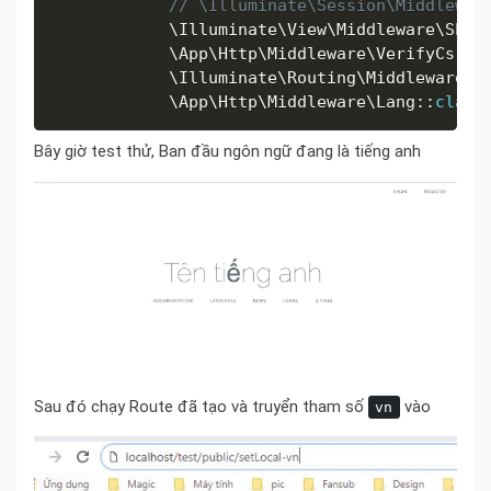
// \Illuminate\Session\Middlewar
            \
Illuminate
\
View
\
Middleware
\
Shar
            \
App
\
Http
\
Middleware
\
VerifyCsrfT
            \
Illuminate
\
Routing
\
Middleware
\
S
            \
App
\
Http
\
Middleware
\
Lang
:
:
class
Bây giờ test thử, Ban đầu ngôn ngữ đang là tiếng anh
Sau đó chạy Route đã tạo và truyển tham số
vào
vn