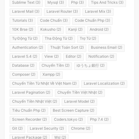
Sublime Text (3)
Mysql (3)
Php (3)
Tips And Tricks (3)
Laravel Mail (3)
Laravel Router (3)
Laravel Mix (3)
Tutorials (3)
Code Chuẩn (3)
Code Chuẩn Php (3)
10K Brse (2)
Kokusho (2)
Kanji (2)
Android (2)
Tự Động Từ (2)
Tha Động Từ (2)
Trợ Từ (2)
Authentication (2)
Thuật Toán Sort (2)
Business Email (2)
Laravel 5.4 (2)
View (2)
Editor (2)
Notification (2)
Database (2)
Chuyển Tiền (2)
ゆうちょ銀行 (2)
Composer (2)
Xampp (2)
Chuyển Tiền Từ Nhật Về Việt Nam (2)
Laravel Localization (2)
Laravel Pagination (2)
Chuyển Tiền Việt Nhật (2)
Chuyển Tiền Nhật Việt (2)
Laravel Model (2)
Tiêu Chuẩn Php (2)
Best Screen Capture (2)
Screen Recorder (2)
Coders.tokyo (2)
Php 7.4 (2)
Git (2)
Laravel Security (2)
Chrome (2)
Laravel Package (2)
Wsl (2)