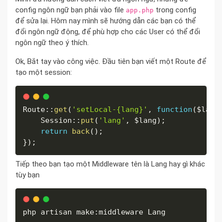
config ngôn ngữ bạn phải vào file
trong config
app.php
để sửa lại. Hôm nay mình sẽ hướng dẫn các bạn có thể
đổi ngôn ngữ động, để phù hợp cho các User có thể đổi
ngôn ngữ theo ý thích.
Ok, Bắt tay vào công việc. Đầu tiên bạn viết một Route để
tạo một session:
Route
:
:
get
(
'setLocal-{lang}'
,
function
(
$lang
    Session
:
:
put
(
'lang'
,
$lang
)
;
return
back
(
)
;
}
)
;
Tiếp theo bạn tạo một Middleware tên là Lang hay gì khác
tùy bạn
php artisan make:middleware Lang