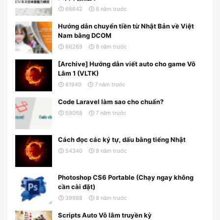
66642
6 năm trước
Hướng dẫn chuyển tiền từ Nhật Bản về Việt
Nam bằng DCOM
66269
8 năm trước
[Archive] Hướng dẫn viết auto cho game Võ
Lâm 1 (VLTK)
61940
7 năm trước
Code Laravel làm sao cho chuẩn?
59058
7 năm trước
Cách đọc các ký tự, dấu bằng tiếng Nhật
54340
8 năm trước
Photoshop CS6 Portable (Chạy ngay không
cần cài đặt)
39988
8 năm trước
Scripts Auto Võ lâm truyền kỳ