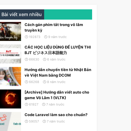
Bài viết xem nhiều
Cách gán phím tắt trong võ lâm
truyền kỳ
192873
9 năm trước
CÁC HỌC LIỆU DÙNG ĐỂ LUYỆN THI
BJT ビジネス日本語能力
66630
6 năm trước
Hướng dẫn chuyển tiền từ Nhật Bản
về Việt Nam bằng DCOM
66268
8 năm trước
[Archive] Hướng dẫn viết auto cho
game Võ Lâm 1 (VLTK)
61927
7 năm trước
Code Laravel làm sao cho chuẩn?
59057
7 năm trước