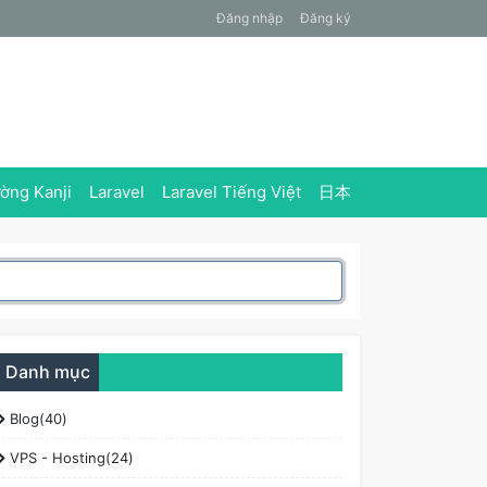
Đăng nhập
Đăng ký
ờng Kanji
Laravel
Laravel Tiếng Việt
日本
Danh mục
Blog(40)
VPS - Hosting(24)