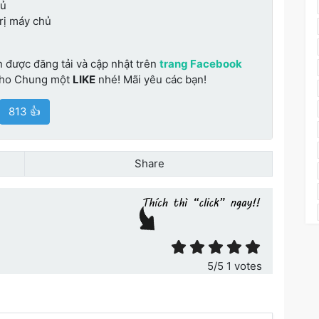
hủ
trị máy chủ
n được đăng tải và cập nhật trên
trang Facebook
cho Chung một
LIKE
nhé! Mãi yêu các bạn!
813 👍
Share
ết
5
/5
1
votes