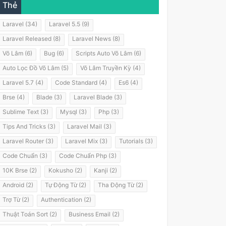
Thẻ
Laravel (34)
Laravel 5.5 (9)
Laravel Released (8)
Laravel News (8)
Võ Lâm (6)
Bug (6)
Scripts Auto Võ Lâm (6)
Auto Lọc Đồ Võ Lâm (5)
Võ Lâm Truyền Kỳ (4)
Laravel 5.7 (4)
Code Standard (4)
Es6 (4)
Brse (4)
Blade (3)
Laravel Blade (3)
Sublime Text (3)
Mysql (3)
Php (3)
Tips And Tricks (3)
Laravel Mail (3)
Laravel Router (3)
Laravel Mix (3)
Tutorials (3)
Code Chuẩn (3)
Code Chuẩn Php (3)
10K Brse (2)
Kokusho (2)
Kanji (2)
Android (2)
Tự Động Từ (2)
Tha Động Từ (2)
Trợ Từ (2)
Authentication (2)
Thuật Toán Sort (2)
Business Email (2)