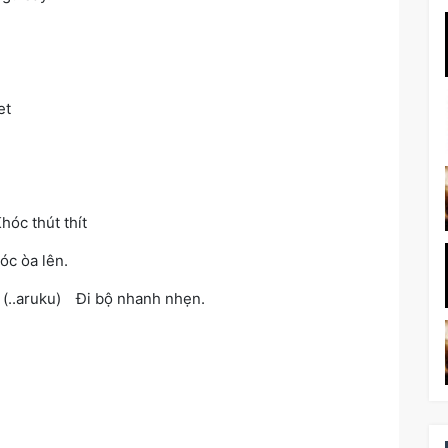
et
c thút thít
 òa lên.
.aruku) Đi bộ nhanh nhẹn.