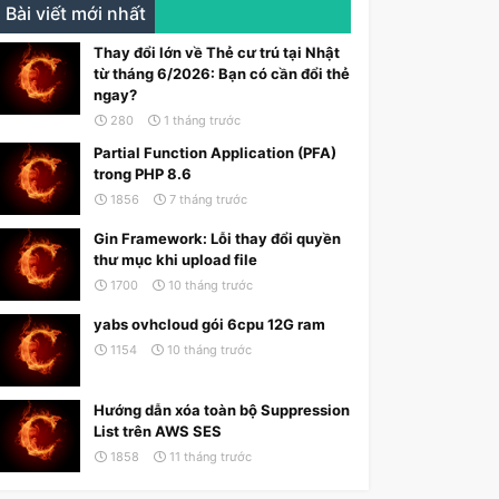
Bài viết mới nhất
Thay đổi lớn về Thẻ cư trú tại Nhật
từ tháng 6/2026: Bạn có cần đổi thẻ
ngay?
280
1 tháng trước
Partial Function Application (PFA)
trong PHP 8.6
1856
7 tháng trước
Gin Framework: Lỗi thay đổi quyền
thư mục khi upload file
1700
10 tháng trước
yabs ovhcloud gói 6cpu 12G ram
1154
10 tháng trước
Hướng dẫn xóa toàn bộ Suppression
List trên AWS SES
1858
11 tháng trước