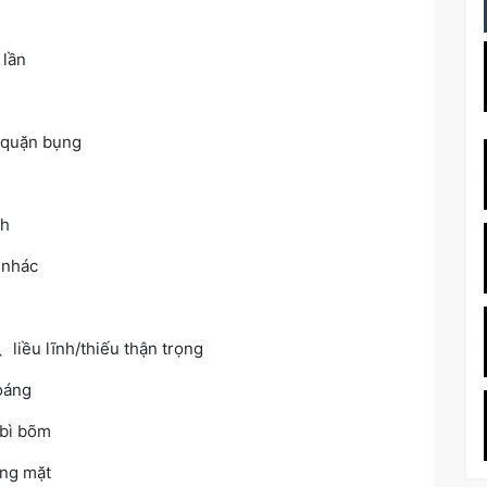
 lần
 quặn bụng
ch
 nhác
ều lĩnh/thiếu thận trọng
oáng
bì bõm
ng mặt