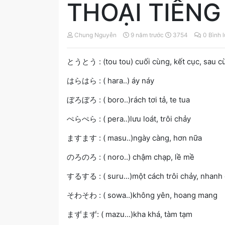
THOẠI TIẾNG
Chung Nguyễn
9 năm trước
3754
0 Bình 
とうとう : (tou tou) cuối cùng, kết cục, sau c
はらはら : ( hara..) áy náy
ぼろぼろ : ( boro..)rách tơi tả, te tua
ぺらぺら : ( pera..)lưu loát, trôi chảy
ますます : ( masu..)ngày càng, hơn nữa
のろのろ : ( noro..) chậm chạp, lề mề
するする : ( suru...)một cách trôi chảy, nhanh
そわそわ : ( sowa..)không yên, hoang mang
まずまず: ( mazu...)kha khá, tàm tạm