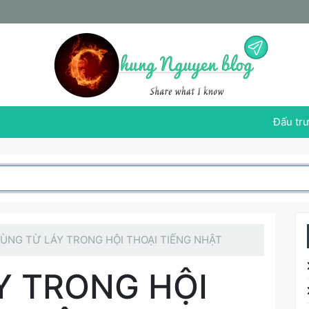
Đấu trư
ÙNG TỪ LÁY TRONG HỘI THOẠI TIẾNG NHẬT
Y TRONG HỘI