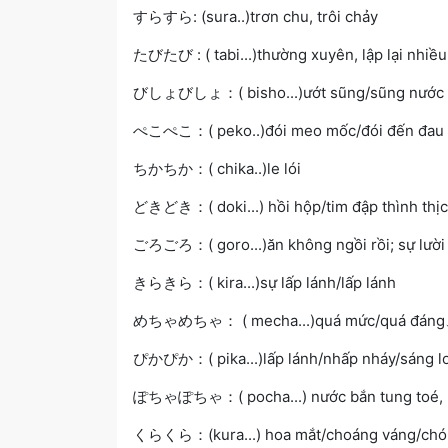
すらすら: (sura..)trơn chu, trôi chảy
たびたび : ( tabi...)thường xuyên, lập lại nhiều
びしょびしょ：( bisho...)ướt sũng/sũng nước
ぺこぺこ：( peko..)đói meo mốc/đói đến đau
ちかちか：( chika..)le lói
どきどき：( doki...) hồi hộp/tim đập thình thị
ごろごろ：( goro...)ăn không ngồi rồi; sự lười
きらきら：( kira...)sự lấp lánh/lấp lánh
めちゃめちゃ： ( mecha...)quá mức/quá đáng、li
ぴかぴか：( pika...)lấp lánh/nhấp nháy/sáng l
ぽちゃぽちゃ：( pocha...) nước bắn tung toé, 
くらくら：(kura...) hoa mắt/choáng váng/chó