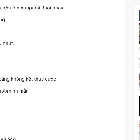
 ùn/nườm nượp/nối đuôi nhau
ong
u nhức
ằng không kết thúc được
uốt/minh mẫn
gủ say.