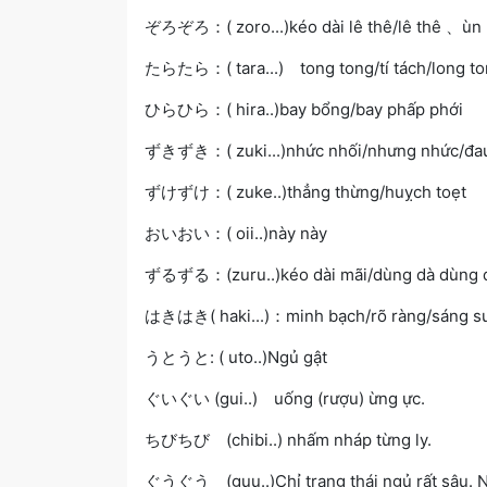
ぞろぞろ：( zoro...)kéo dài lê thê/lê thê 、ùn
たらたら：( tara...) tong tong/tí tách/long t
ひらひら：( hira..)bay bổng/bay phấp phới
ずきずき：( zuki...)nhức nhối/nhưng nhức/đa
ずけずけ：( zuke..)thẳng thừng/huỵch toẹt
おいおい：( oii..)này này
ずるずる：(zuru..)kéo dài mãi/dùng dà dùng d
はきはき( haki...)：minh bạch/rõ ràng/sáng s
うとうと: ( uto..)Ngủ gật
ぐいぐい (gui..) uống (rượu) ừng ực.
ちびちび (chibi..) nhấm nháp từng ly.
ぐうぐう (guu..)Chỉ trạng thái ngủ rất sâu. N