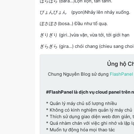
ばらばら (bara...)Lộn xộn, tan tành.
ぴょんぴょん (pyon)Nhảy lên nhảy xuống.
ぼさぼさ(bosa..) Đầu như tổ quạ.
ぎりぎり (giri..)vừa vặn, vừa tới, tới giới hạn
ぎらぎら (gira...) chói chang (chieu sang choi
Ủng hộ C
Chung Nguyễn Blog sử dụng
FlashPanel
#FlashPanel là dịch vụ cloud panel trên 
* Quản lý máy chủ số lượng nhiều
* Không có kinh nghiệm quản lý máy chủ
* Thích sử dụng giao diện web đơn giản, 
* Quá nhàm chán với việc ghi nhớ và lặp lạ
* Muốn tự động hóa mọi thao tác