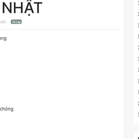
 NHẬT
luận
Từ Láy
ùng
 chóng