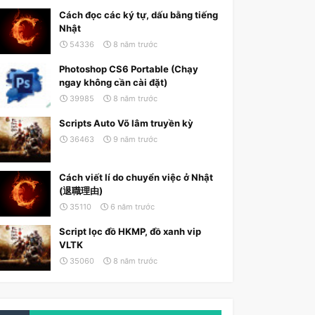
Cách đọc các ký tự, dấu bằng tiếng
Nhật
54336
8 năm trước
Photoshop CS6 Portable (Chạy
ngay không cần cài đặt)
39985
8 năm trước
Scripts Auto Võ lâm truyền kỳ
36463
9 năm trước
Cách viết lí do chuyển việc ở Nhật
(退職理由)
35110
6 năm trước
Script lọc đồ HKMP, đồ xanh vip
VLTK
35060
8 năm trước