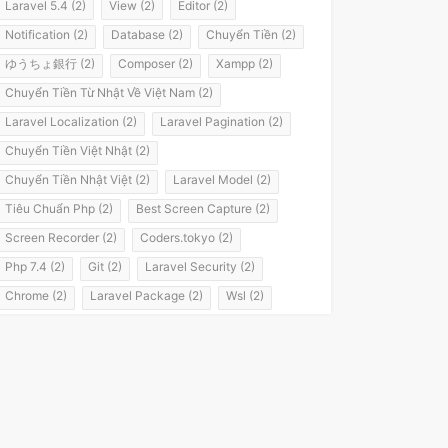
Laravel 5.4 (2)
View (2)
Editor (2)
Notification (2)
Database (2)
Chuyển Tiền (2)
ゆうちょ銀行 (2)
Composer (2)
Xampp (2)
Chuyển Tiền Từ Nhật Về Việt Nam (2)
Laravel Localization (2)
Laravel Pagination (2)
Chuyển Tiền Việt Nhật (2)
Chuyển Tiền Nhật Việt (2)
Laravel Model (2)
Tiêu Chuẩn Php (2)
Best Screen Capture (2)
Screen Recorder (2)
Coders.tokyo (2)
Php 7.4 (2)
Git (2)
Laravel Security (2)
Chrome (2)
Laravel Package (2)
Wsl (2)
Windows Subsystem For Linux (2)
Laravel 8 (2)
It Passport (2)
It パスポート (2)
Flashvps Panel (2)
Hớt Tóc (1)
Meros (1)
Luyện Nghe Tiếng Nhật (1)
Luyện Nói Tiếng Nhật (1)
Shadowing (1)